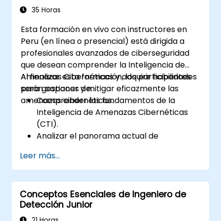
35 Horas
Esta formación en vivo con instructores en
Peru (en línea o presencial) está dirigida a
profesionales avanzados de ciberseguridad
que desean comprender la Inteligencia de
Amenazas Cibernéticas y adquirir habilidades
Al finalizar esta formación, los participantes
para gestionar y mitigar eficazmente las
serán capaces de:
amenazas cibernéticas.
Comprender los fundamentos de la
Inteligencia de Amenazas Cibernéticas
(CTI).
Analizar el panorama actual de
amenazas cibernéticas.
Leer más...
Recopilar y procesar datos de
inteligencia.
Realizar análisis avanzados de amenazas.
Conceptos Esenciales de Ingeniero de
Aprovechar las Plataformas de
Detección Junior
Inteligencia de Amenazas (TIP) y
automatizar los procesos de inteligencia
21 Horas