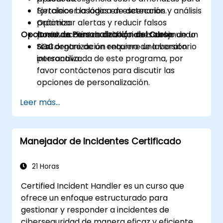
fortalecer la lógica de detección.
Ejercicios basados en escenarios y análisis
Optimizar alertas y reducir falsos
práctico.
Opciones de Personalización del Curso
positivos dentro del flujo de trabajo de un
Construcción de detecciones del mundo
SOC.
real dentro de un entorno de laboratorio
Si su organización requiere una versión
interactivo.
personalizada de este programa, por
favor contáctenos para discutir las
opciones de personalización.
Leer más...
Manejador de Incidentes Certificado
21 Horas
Certified Incident Handler es un curso que
ofrece un enfoque estructurado para
gestionar y responder a incidentes de
ciberseguridad de manera eficaz y eficiente.