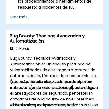
los procedimientos o herramientas de
respuesta a incidentes de su
organización, por favor contáctenos para
Leer más...
coordinarlo.
Bug Bounty: Técnicas Avanzadas y
Automatización
21 Horas
Bug Bounty: Técnicas Avanzadas y
Automatización es un análisis profundo de
vulnerabilidades de alto impacto, marcos de
automatización, técnicas de reconocimiento
(recon) y las estrategias de herramientas
Esta capacitación en vivo impartida por un
utilizadas por cazadores de bug bounty de
instructor (en línea o presencial) está dirigida
élite.
a investigadores de seguridad, pentesters y
cazadores de bug bounty de nivel intermedio
a avanzado que deseen automatizar sus flujos
Al finalizar esta capacitación, los