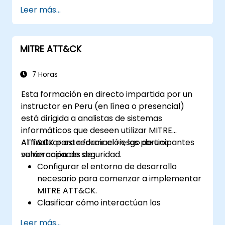
hasta la seguridad de bases de datos.
Leer más...
También incluye herramientas, procesos y
mentalidad actualizados para protegerse
contra ataques.
MITRE ATT&CK
7 Horas
Esta formación en directo impartida por un
instructor en Peru (en línea o presencial)
está dirigida a analistas de sistemas
informáticos que deseen utilizar MITRE
ATT&CK para reducir el riesgo de una
Al finalizar esta formación, los participantes
vulneración de seguridad.
serán capaces de:
Configurar el entorno de desarrollo
necesario para comenzar a implementar
MITRE ATT&CK.
Clasificar cómo interactúan los
atacantes con los sistemas.
Leer más...