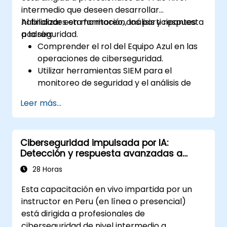
intermedio que deseen desarrollar
habilidades en monitoreo, análisis y respuesta
Al finalizar esta formación, los participantes
a la seguridad.
podrán:
Comprender el rol del Equipo Azul en las
operaciones de ciberseguridad.
Utilizar herramientas SIEM para el
monitoreo de seguridad y el análisis de
registros.
Leer más...
Detectar, analizar y responder a
incidentes de seguridad.
Realizar análisis de tráfico de red y
Ciberseguridad impulsada por IA:
recopilación de inteligencia sobre
Detección y respuesta avanzadas a
amenazas.
amenazas
Aplicar las mejores prácticas en los flujos
28 Horas
de trabajo del Centro de Operaciones de
Esta capacitación en vivo impartida por un
Seguridad (SOC).
instructor en Peru (en línea o presencial)
está dirigida a profesionales de
ciberseguridad de nivel intermedio a