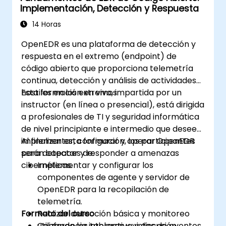
Implementación, Detección y Respuesta
14 Horas
OpenEDR es una plataforma de detección y
respuesta en el extremo (endpoint) de
código abierto que proporciona telemetría
continua, detección y análisis de actividades
hostiles en los extremos.
Esta formación en vivo, impartida por un
instructor (en línea o presencial), está dirigida
a profesionales de TI y seguridad informática
de nivel principiante e intermedio que deseen
implementar, configurar y operar OpenEDR
Al finalizar esta formación, los participantes
para detectar y responder a amenazas
serán capaces de:
cibernéticas.
Implementar y configurar los
componentes de agente y servidor de
OpenEDR para la recopilación de
telemetría.
Formato del curso
Realizar detección básica y monitoreo
utilizando los tableros y vistas de eventos
Conferencia interactiva y discusión.