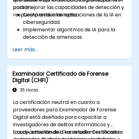
para mejorar las capacidades de detección y
podrán:
respuesta ante amenazas.
Comprender las aplicaciones de la IA en
ciberseguridad.
Implementar algoritmos de IA para la
detección de amenazas.
Automatizar la respuesta ante incidentes
Leer más...
mediante herramientas de IA.
Integrar la IA en la infraestructura
existente de ciberseguridad.
Examinador Certificado de Forense
Digital (CHFI)
35 Horas
La certificación neutral en cuanto a
proveedores para Examinador de Forense
Digital está diseñada para capacitar a
investigadores de delitos informáticos y
fraude, enseñando a los estudiantes técnicas
La capacitación del Examinador Certificado