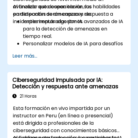
avanzado que deseen elevar sus habilidades
Al finalizar esta capacitación, los
en detección de amenazas y respuesta a
participantes serán capaces de:
incidentes impulsadas por IA.
Implementar algoritmos avanzados de IA
para la detección de amenazas en
tiempo real.
Personalizar modelos de IA para desafíos
específicos de ciberseguridad.
Leer más...
Desarrollar flujos de trabajo
automatizados para la respuesta a
amenazas.
Ciberseguridad impulsada por IA:
Proteger herramientas de seguridad
Detección y respuesta ante amenazas
basadas en IA contra ataques
adversarios.
21 Horas
Esta formación en vivo impartida por un
instructor en Peru (en línea o presencial)
está dirigida a profesionales de la
ciberseguridad con conocimientos básicos
que deseen aprender cómo aprovechar la IA
Al finalizar esta formación, los participantes