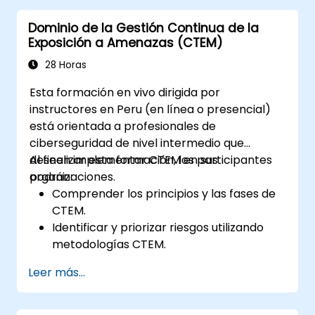
Dominio de la Gestión Continua de la
Exposición a Amenazas (CTEM)
28 Horas
Esta formación en vivo dirigida por
instructores en Peru (en línea o presencial)
está orientada a profesionales de
ciberseguridad de nivel intermedio que
deseen implementar CTEM en sus
Al finalizar esta formación, los participantes
organizaciones.
podrán:
Comprender los principios y las fases de
CTEM.
Identificar y priorizar riesgos utilizando
metodologías CTEM.
Integrar prácticas CTEM en los
Leer más...
protocolos de seguridad existentes.
Utilizar herramientas y tecnologías para
la gestión continua de amenazas.