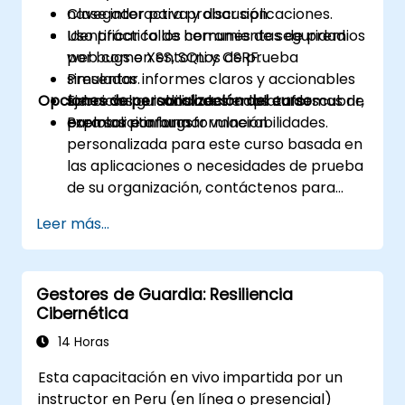
navegador para probar aplicaciones.
Clase interactiva y discusión.
Identificar fallos comunes de seguridad
Uso práctico de herramientas de premios
web como XSS, SQLi y CSRF.
por bugs en entornos de prueba
Presentar informes claros y accionables
simulados.
Opciones de personalización del curso
sobre vulnerabilidades en plataformas de
Ejercicios guiados centrados en descubrir,
premios por bugs.
explotar e informar vulnerabilidades.
Para solicitar una formación
personalizada para este curso basada en
las aplicaciones o necesidades de prueba
de su organización, contáctenos para
organizarlo.
Leer más...
Gestores de Guardia: Resiliencia
Cibernética
14 Horas
Esta capacitación en vivo impartida por un
instructor en Peru (en línea o presencial)