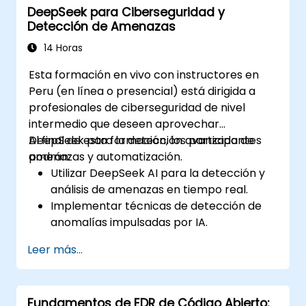
DeepSeek para Ciberseguridad y
Desarrollar estrategias para validar y
Detección de Amenazas
mejorar continuamente las medidas de
seguridad.
14 Horas
Esta formación en vivo con instructores en
Peru (en línea o presencial) está dirigida a
profesionales de ciberseguridad de nivel
intermedio que deseen aprovechar
DeepSeek para la detección avanzada de
Al final de esta formación, los participantes
amenazas y automatización.
podrán:
Utilizar DeepSeek AI para la detección y
análisis de amenazas en tiempo real.
Implementar técnicas de detección de
anomalías impulsadas por IA.
Automatizar la vigilancia y respuesta de
Leer más...
seguridad utilizando DeepSeek.
Integrar DeepSeek en marcos de
ciberseguridad existentes.
Fundamentos de EDR de Código Abierto: