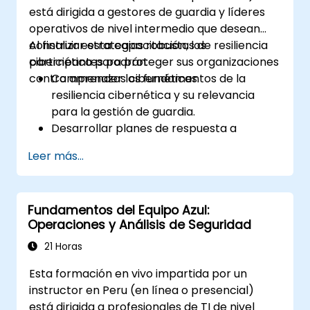
está dirigida a gestores de guardia y líderes
operativos de nivel intermedio que desean
construir estrategias robustas de resiliencia
Al finalizar esta capacitación, los
cibernética para proteger sus organizaciones
participantes podrán:
contra amenazas cibernéticas.
Comprender los fundamentos de la
resiliencia cibernética y su relevancia
para la gestión de guardia.
Desarrollar planes de respuesta a
incidentes para mantener la continuidad
Leer más...
operativa.
Identificar amenazas cibernéticas
potenciales y vulnerabilidades dentro de
Fundamentos del Equipo Azul:
su entorno.
Operaciones y Análisis de Seguridad
Implementar protocolos de seguridad
para minimizar la exposición al riesgo.
21 Horas
Coordinar la respuesta del equipo
Esta formación en vivo impartida por un
durante los incidentes cibernéticos y los
instructor en Peru (en línea o presencial)
procesos de recuperación.
está dirigida a profesionales de TI de nivel