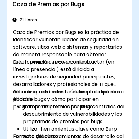
Caza de Premios por Bugs
21 Horas
Caza de Premios por Bugs es la práctica de
identificar vulnerabilidades de seguridad en
software, sitios web o sistemas y reportarlas
de manera responsable para obtener
recompensas o reconocimiento.
Esta formación en vivo con instructor (en
línea o presencial) está dirigida a
investigadores de seguridad principiantes,
desarrolladores y profesionales de TI que
desean aprender los fundamentos de la caza
Al finalizar esta formación, los participantes
ética de bugs y cómo participar en
podrán:
programas de premios por bugs.
Comprender los conceptos centrales del
descubrimiento de vulnerabilidades y los
programas de premios por bugs.
Utilizar herramientas clave como Burp
Formato del curso
Suite y las herramientas de desarrollo del