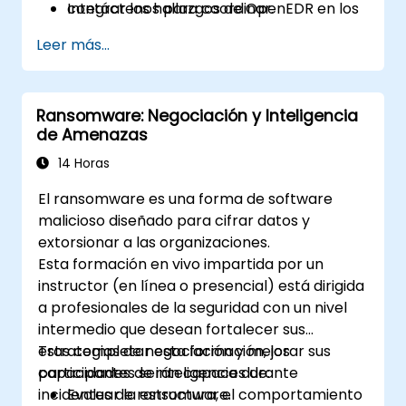
Integrar los hallazgos de OpenEDR en los
contáctenos para coordinar.
manuales de respuesta a incidentes y
Leer más...
realizar análisis de causa raíz.
Ransomware: Negociación y Inteligencia
de Amenazas
14 Horas
El ransomware es una forma de software
malicioso diseñado para cifrar datos y
extorsionar a las organizaciones.
Esta formación en vivo impartida por un
instructor (en línea o presencial) está dirigida
a profesionales de la seguridad con un nivel
intermedio que desean fortalecer sus
estrategias de negociación y mejorar sus
Tras completar esta formación, los
capacidades de inteligencia durante
participantes serán capaces de:
incidentes de ransomware.
Evaluar la estructura, el comportamiento