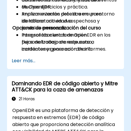
de OpenEDR.
Muchos ejercicios y práctica.
Analizar eventos del extremo para
Implementación práctica en un entorno
identificar actividad sospechosa y
de laboratorio en vivo.
Opciones de personalización del curso
posibles amenazas.
Integrar las alertas de OpenEDR en los
Para solicitar una formación
flujos de trabajo de respuesta a
personalizada para este curso,
incidentes y generación de informes.
contáctenos para coordinarla.
Leer más...
Dominando EDR de código abierto y Mitre
ATT&CK para la caza de amenazas
21 Horas
OpenEDR es una plataforma de detección y
respuesta en extremos (EDR) de código
abierto que proporciona detección analítica