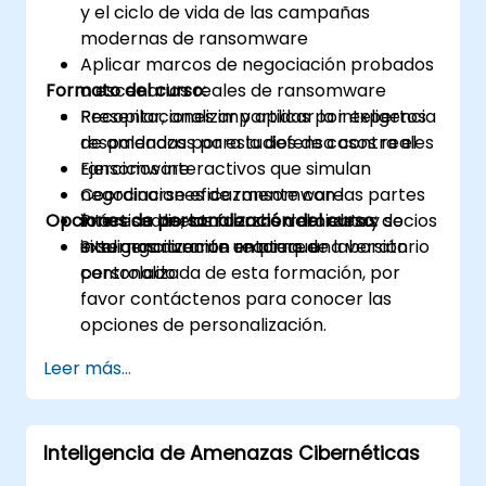
y el ciclo de vida de las campañas
modernas de ransomware
Aplicar marcos de negociación probados
Formato del curso:
a escenarios reales de ransomware
Recopilar, analizar y aplicar la inteligencia
Presentaciones impartidas por expertos
de amenazas para la defensa contra el
respaldadas por estudios de casos reales
ransomware
Ejercicios interactivos que simulan
Coordinarse eficazmente con las partes
negociaciones de ransomware
Opciones de personalización del curso:
interesadas, las fuerzas del orden y socios
Práctica directa con herramientas de
externos durante un ataque
inteligencia en un entorno de laboratorio
Si su organización requiere una versión
controlado
personalizada de esta formación, por
favor contáctenos para conocer las
opciones de personalización.
Leer más...
Inteligencia de Amenazas Cibernéticas