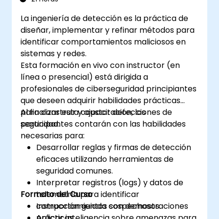
de amenazas.
La ingeniería de detección es la práctica de
diseñar, implementar y refinar métodos para
identificar comportamientos maliciosos en
sistemas y redes.
Esta formación en vivo con instructor (en
línea o presencial) está dirigida a
profesionales de ciberseguridad principiantes
que deseen adquirir habilidades prácticas
para construir y ajustar detecciones de
Al finalizar esta capacitación, los
seguridad.
participantes contarán con las habilidades
necesarias para:
Desarrollar reglas y firmas de detección
eficaces utilizando herramientas de
seguridad comunes.
Interpretar registros (logs) y datos de
Formato del Curso
telemetría para identificar
comportamientos sospechosos.
Instrucción guiada con demostraciones
Aplicar inteligencia sobre amenazas para
prácticas.