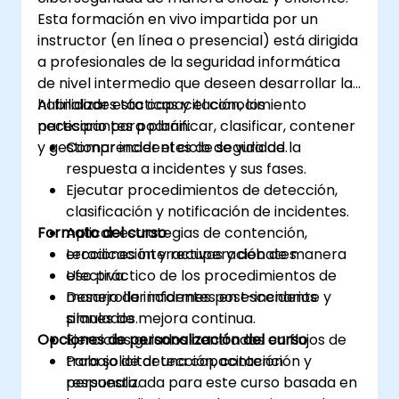
Esta formación en vivo impartida por un
instructor (en línea o presencial) está dirigida
a profesionales de la seguridad informática
de nivel intermedio que deseen desarrollar las
habilidades tácticas y el conocimiento
Al finalizar esta capacitación, los
necesario para planificar, clasificar, contener
participantes podrán:
y gestionar incidentes de seguridad.
Comprender el ciclo de vida de la
respuesta a incidentes y sus fases.
Ejecutar procedimientos de detección,
clasificación y notificación de incidentes.
Formato del curso
Aplicar estrategias de contención,
erradicación y recuperación de manera
Lecciones interactivas y debates.
efectiva.
Uso práctico de los procedimientos de
Desarrollar informes post-incidente y
manejo de incidentes en escenarios
planes de mejora continua.
simulados.
Opciones de personalización del curso
Ejercicios guiados centrados en flujos de
trabajo de detección, contención y
Para solicitar una capacitación
respuesta.
personalizada para este curso basada en