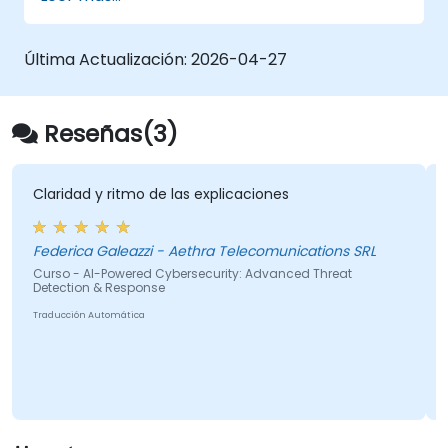
Documentar las conductas del adversario
dentro de los sistemas.
Rastrear ataques, descifrar patrones y
Última Actualización:
2026-04-27
evaluar las herramientas de defensa ya
implementadas.
Reseñas(3)
d y ritmo de las explicaciones
El dominio q
los temas
a Galeazzi - Aethra Telecomunications SRL
Miguel Angel Jim
 AI-Powered Cybersecurity: Advanced Threat
Opciones
on & Response
Curso - MITR
n Automática