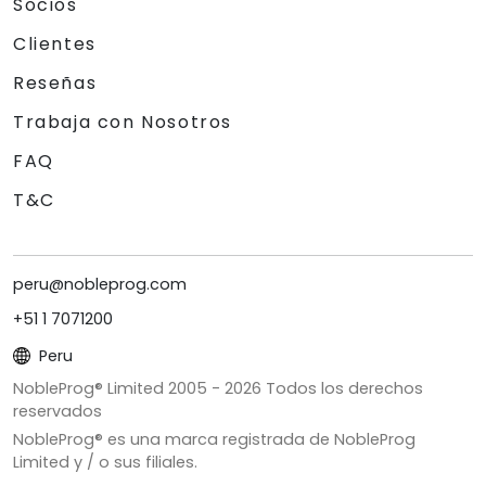
Socios
Clientes
Reseñas
Trabaja con Nosotros
FAQ
T&C
peru@nobleprog.com
+51 1 7071200
Peru
NobleProg® Limited 2005 -
2026
Todos los derechos
reservados
NobleProg® es una marca registrada de NobleProg
Limited y / o sus filiales.