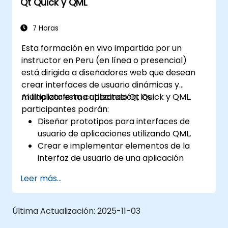
Qt Quick y QML
7 Horas
Esta formación en vivo impartida por un
instructor en Peru (en línea o presencial)
está dirigida a diseñadores web que desean
crear interfaces de usuario dinámicas y
multiplataforma utilizando Qt Quick y QML.
Al finalizar esta capacitación, los
participantes podrán:
Diseñar prototipos para interfaces de
usuario de aplicaciones utilizando QML.
Crear e implementar elementos de la
interfaz de usuario de una aplicación
usando QML.
Leer más...
Implementar animaciones,
transformaciones y transiciones para
ofrecer una experiencia más receptiva a
Última Actualización:
2025-11-03
los usuarios de la aplicación.