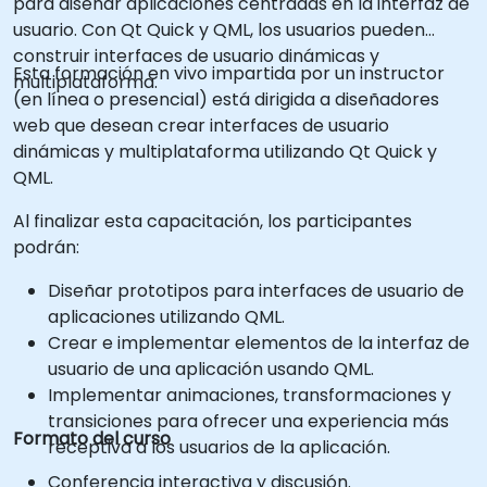
para diseñar aplicaciones centradas en la interfaz de
usuario. Con Qt Quick y QML, los usuarios pueden
construir interfaces de usuario dinámicas y
Esta formación en vivo impartida por un instructor
multiplataforma.
(en línea o presencial) está dirigida a diseñadores
web que desean crear interfaces de usuario
dinámicas y multiplataforma utilizando Qt Quick y
QML.
Al finalizar esta capacitación, los participantes
podrán:
Diseñar prototipos para interfaces de usuario de
aplicaciones utilizando QML.
Crear e implementar elementos de la interfaz de
usuario de una aplicación usando QML.
Implementar animaciones, transformaciones y
transiciones para ofrecer una experiencia más
Formato del curso
receptiva a los usuarios de la aplicación.
Conferencia interactiva y discusión.