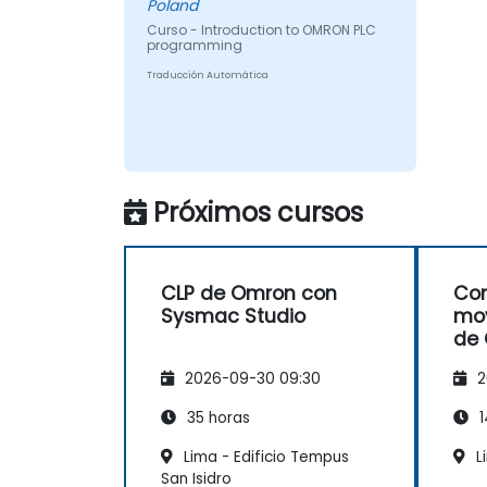
Poland
Curso - Introduction to OMRON PLC
programming
Traducción Automática
Próximos cursos
CLP de Omron con
Con
Sysmac Studio
mov
de
Stu
2026-09-30 09:30
2
35 horas
1
Lima - Edificio Tempus
L
San Isidro