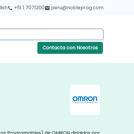
lish
+51 1 7071200
peru@nobleprog.com
Contacta con Nosotros
icos Programables) de OMRON dirigidos por