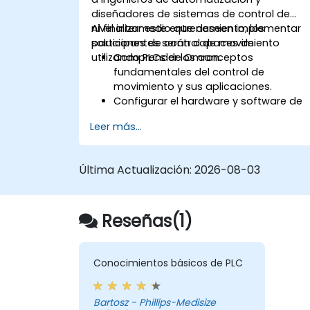
diseñadores de sistemas de control de
nivel intermedio que deseen implementar
Al finalizar este entrenamiento, los
soluciones de control de movimiento
participantes serán capaces de:
utilizando PLCs de Omron.
Comprender los conceptos
fundamentales del control de
movimiento y sus aplicaciones.
Configurar el hardware y software de
movimiento en Sysmac Studio.
Leer más...
Programar y optimizar el control de
movimiento de un solo eje y de
múltiples ejes.
Última Actualización:
2026-08-03
Implementar estrategias de
movimiento coordinado, incluyendo
interpolación y sincronización.
Reseñas(1)
Conocimientos básicos de PLC
Bartosz - Phillips-Medisize