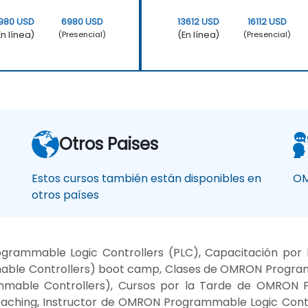
980 USD
6980 USD
13612 USD
16112 USD
En línea)
(En línea)
(Presencial)
(Presencial)
Otros Paises
Estos cursos también están disponibles en
OM
otros países
rammable Logic Controllers (PLC), Capacitación po
able Controllers) boot camp, Clases de OMRON Programm
able Controllers), Cursos por la Tarde de OMRON 
oaching, Instructor de OMRON Programmable Logic Cont