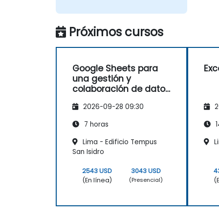
Próximos cursos
Google Sheets para
Exc
una gestión y
colaboración de datos
eficiente
2026-09-28 09:30
2
7 horas
1
Lima - Edificio Tempus
L
San Isidro
2543 USD
3043 USD
4
(En línea)
(
(Presencial)