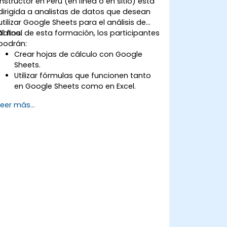
instructor en Peru (en línea o en sitio) está
dirigida a analistas de datos que desean
utilizar Google Sheets para el análisis de
datos.
Al final de esta formación, los participantes
podrán:
Crear hojas de cálculo con Google
Sheets.
Utilizar fórmulas que funcionen tanto
en Google Sheets como en Excel.
Formatear y analizar cualquier tipo de
Leer más...
datos.
Crear visualizaciones de datos con
gráficos.