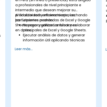
e
a profesionales de nivel principiante e
intermedio que desean mejorar su
productividad y eficiencia aprovechando
Al finalizar este entrenamiento, los
las funciones avanzadas de Excel y Google
participantes podrán:
Sheets para organizar, analizar y colaborar
Navegar y utilizar las funciones
en datos.
principales de Excel y Google Sheets.
Ejecutar análisis de datos y generar
s
información útil aplicando técnicas
avanzadas de hojas de cálculo.
Leer más...
Colaborar en tiempo real mediante
Google Sheets para facilitar el trabajo
en equipo.
Crear plantillas reutilizables para
informes, seguimiento y gestión de
proyectos.