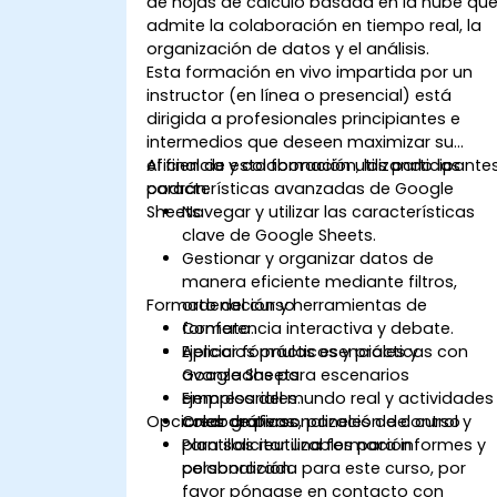
de hojas de cálculo basada en la nube qu
admite la colaboración en tiempo real, la
organización de datos y el análisis.
Esta formación en vivo impartida por un
instructor (en línea o presencial) está
dirigida a profesionales principiantes e
intermedios que deseen maximizar su
eficiencia y colaboración utilizando las
Al final de esta formación, los participante
características avanzadas de Google
podrán:
Sheets.
Navegar y utilizar las características
clave de Google Sheets.
Gestionar y organizar datos de
manera eficiente mediante filtros,
Formato del curso
ordenación y herramientas de
formato.
Conferencia interactiva y debate.
Aplicar fórmulas esenciales y
Ejercicios prácticos y prácticas con
avanzadas para escenarios
Google Sheets.
empresariales.
Ejemplos del mundo real y actividades
Opciones de personalización del curso
Crear gráficos, paneles de control y
colaborativas.
plantillas reutilizables para informes y
Para solicitar una formación
colaboración.
personalizada para este curso, por
favor póngase en contacto con