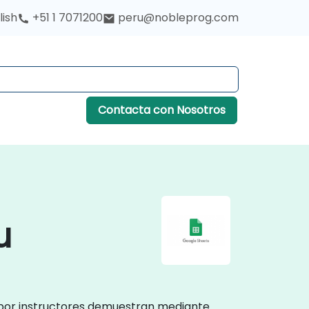
lish
+51 1 7071200
peru@nobleprog.com
Contacta con Nosotros
u
 por instructores demuestran mediante