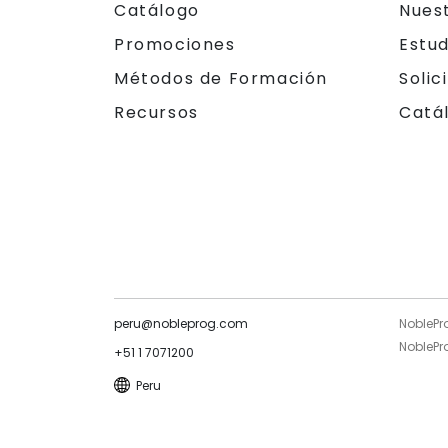
Catálogo
Nues
Promociones
Estu
Métodos de Formación
Solic
Recursos
Catá
peru@nobleprog.com
NoblePr
NoblePro
+51 1 7071200
Peru