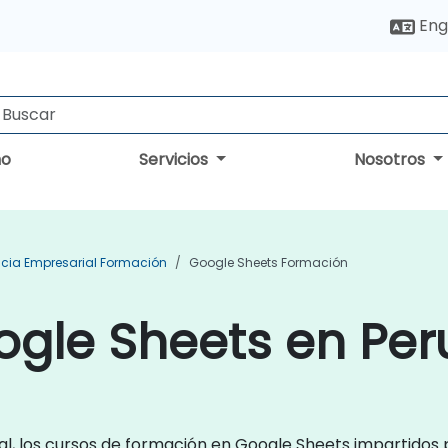
Eng
no
Servicios
Nosotros
encia Empresarial Formación
Google Sheets Formación
ogle Sheets en Per
l, los cursos de formación en Google Sheets impartidos