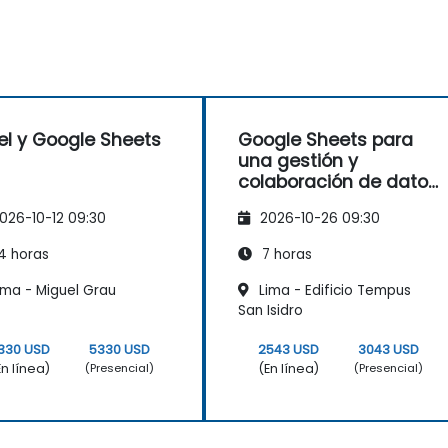
el y Google Sheets
Google Sheets para
una gestión y
colaboración de datos
eficiente
026-10-12 09:30
2026-10-26 09:30
4 horas
7 horas
ima - Miguel Grau
Lima - Edificio Tempus
San Isidro
330 USD
5330 USD
2543 USD
3043 USD
En línea)
(En línea)
(Presencial)
(Presencial)