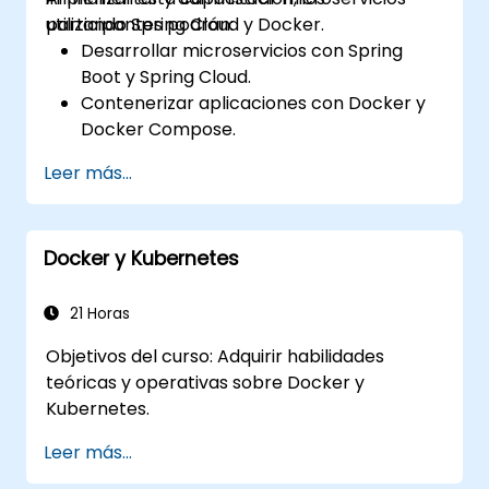
utilizando Spring Cloud y Docker.
participantes podrán:
Desarrollar microservicios con Spring
Boot y Spring Cloud.
Contenerizar aplicaciones con Docker y
Docker Compose.
Implementar descubrimiento de
Leer más...
servicios, puertas de enlace API y
comunicación entre servicios.
Monitorear y asegurar microservicios en
Docker y Kubernetes
entornos de producción.
Desplegar y orquestar microservicios
utilizando Kubernetes.
21 Horas
Objetivos del curso: Adquirir habilidades
teóricas y operativas sobre Docker y
Kubernetes.
Leer más...