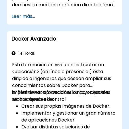
demuestra mediante práctica directa cómo
desplegar y gestionar un clúster de
Leer más...
Kubernetes con Rancher.
Docker Avanzado
14 Horas
Esta formación en vivo con instructor en
<ubicación> (en línea o presencial) está
dirigida a ingenieros que desean ampliar sus
conocimientos sobre Docker para
implementar aplicaciones a mayor escala
Al final de esta formación, los participantes
manteniendo el control.
serán capaces de:
Crear sus propias imágenes de Docker.
Implementar y gestionar un gran número
de aplicaciones Docker.
Evaluar distintas soluciones de