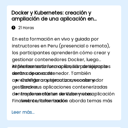
Docker y Kubernetes: creación y
ampliación de una aplicación en
contenedores
21 Horas
En esta formación en vivo y guiada por
instructores en Peru (presencial o remota),
los participantes aprenderán cómo crear y
gestionar contenedores Docker, luego
implementarán una aplicación de ejemplo
Al finalizar esta formación, los participantes
dentro de un contenedor. También
serán capaces de:
aprenderán a automatizar, escalar y
Configurar y ejecutar un contenedor
gestionar sus aplicaciones contenerizadas
Docker.
dentro de un clúster de Kubernetes.
Implementar un servidor y una aplicación
Finalmente, la formación aborda temas más
web contenerizados.
avanzados, guiando a los participantes por el
Construir y gestionar imágenes de
Leer más...
proceso de asegurar, escalar y monitorear un
Docker.
clúster de Kubernetes.
Configurar un clúster de Docker y