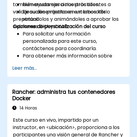
también ayudamos a nuestros clientes a
Numerosos ejercicios prácticos.
validar su desempeño en entornos k8s
Ejecución práctica en un laboratorio
preparándolos y animándoles a aprobar los
virtual.
exámenes CKA y CKAD.
Opciones de personalización del curso
Para solicitar una formación
personalizada para este curso,
contáctenos para coordinarla.
Para obtener más información sobre
CKAD, visite:
Leer más...
https://training.linuxfoundation.org/certificatio
kubernetes-application-developer-
ckad/
Rancher: administra tus contenedores
Docker
14 Horas
Este curso en vivo, impartido por un
instructor, en <ubicación>, proporciona a los
participantes una visión general de Rancher y