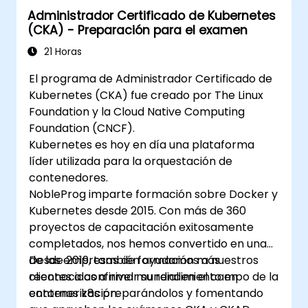
Kubernetes.
Administrador Certificado de Kubernetes
Utilizar Kubernetes para implementar y
(CKA) - Preparación para el examen
gestionar una aplicación web en clúster.
Asegurar, escalar y monitorear un clúster
21 Horas
de Kubernetes.
El programa de Administrador Certificado de
Kubernetes (CKA) fue creado por The Linux
Foundation y la Cloud Native Computing
Foundation (CNCF).
Kubernetes es hoy en día una plataforma
líder utilizada para la orquestación de
contenedores.
NobleProg imparte formación sobre Docker y
Kubernetes desde 2015. Con más de 360
proyectos de capacitación exitosamente
completados, nos hemos convertido en una
de las empresas de formación más
Desde 2019, también ayudamos a nuestros
reconocidas a nivel mundial en el campo de la
clientes a confirmar su rendimiento en
contenerización.
entornos k8s preparándolos y fomentando