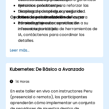
entornos consistentes.
Ejercicios prácticos para reforzar las
Desplegar puntos de conexión de
técnicas de despliegue y seguridad.
Opciones de personalización del curso
inferencia de IA en diversas
Práctica en laboratorio en vivo para
infraestructuras.
construir y ejecutar servicios de
Para adaptar esta capacitación a su
inferencia portátiles.
infraestructura o pila de herramientas de
IA, contáctenos para coordinar los
detalles.
Leer más...
Kubernetes: De Básico a Avanzado
14 Horas
En este taller en vivo con instructores Peru
(presencial o remoto), los participantes
aprenderán cómo implementar un conjunto
de servidores de muestra dentro de