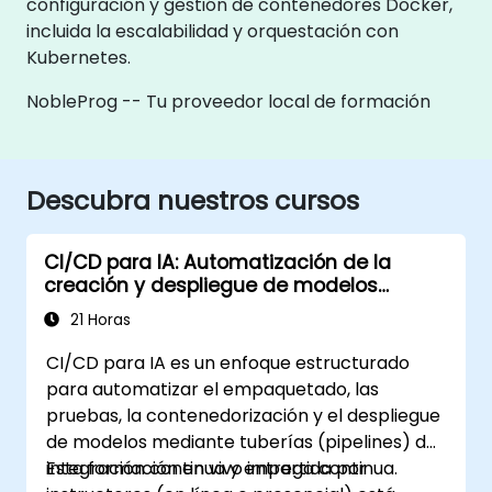
configuración y gestión de contenedores Docker,
incluida la escalabilidad y orquestación con
Kubernetes.
NobleProg -- Tu proveedor local de formación
Descubra nuestros cursos
CI/CD para IA: Automatización de la
creación y despliegue de modelos
basados en Docker
21 Horas
CI/CD para IA es un enfoque estructurado
para automatizar el empaquetado, las
pruebas, la contenedorización y el despliegue
de modelos mediante tuberías (pipelines) de
integración continua y entrega continua.
Esta formación en vivo impartida por