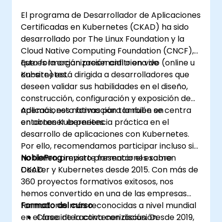
aplicaciones en entornos de desarrollo y
El programa de Desarrollador de Aplicaciones
producción.
Certificadas en Kubernetes (CKAD) ha sido
desarrollado por The Linux Foundation y la
Cloud Native Computing Foundation (CNCF),
que es la organización anfitriona de
Esta formación presencial o en vivo (online u
Kubernetes.
on-site) está dirigida a desarrolladores que
deseen validar sus habilidades en el diseño,
construcción, configuración y exposición de
aplicaciones nativas para la nube en
Además, esta formación también se centra
entornos Kubernetes.
en obtener experiencia práctica en el
desarrollo de aplicaciones con Kubernetes.
Por ello, recomendamos participar incluso si
no tienen previsto presentar el examen
NobleProg
imparte formaciones sobre
CKAD.
Docker y Kubernetes desde 2015. Con más de
360 proyectos formativos exitosos, nos
hemos convertido en una de las empresas
formadoras más reconocidas a nivel mundial
Formato del curso
en el área de la contenerización. Desde 2019,
Clase interactiva con discusión.