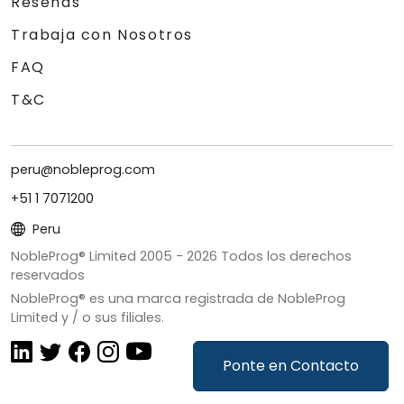
Reseñas
Trabaja con Nosotros
FAQ
T&C
peru@nobleprog.com
+51 1 7071200
Peru
NobleProg® Limited 2005 -
2026
Todos los derechos
reservados
NobleProg® es una marca registrada de NobleProg
Limited y / o sus filiales.
Ponte en Contacto