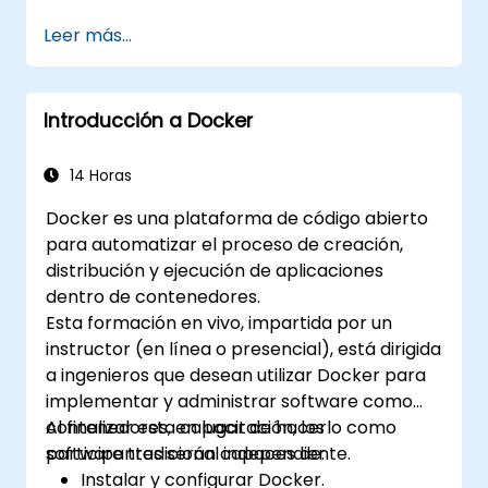
orquestación de contenedores y elegir la
Leer más...
más adecuada.
Configurar un proceso de integración
continua para aplicaciones Docker.
Introducción a Docker
Integrar las aplicaciones Docker con los
procesos existentes de herramientas de
integración continua.
14 Horas
Asegurar sus aplicaciones Docker.
Docker es una plataforma de código abierto
para automatizar el proceso de creación,
distribución y ejecución de aplicaciones
dentro de contenedores.
Esta formación en vivo, impartida por un
instructor (en línea o presencial), está dirigida
a ingenieros que desean utilizar Docker para
implementar y administrar software como
contenedores, en lugar de hacerlo como
Al finalizar esta capacitación, los
software tradicional independiente.
participantes serán capaces de:
Instalar y configurar Docker.