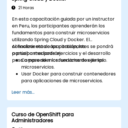
21 Horas
En esta capacitación guiada por un instructor
en Peru, los participantes aprenderán los
fundamentos para construir microservicios
utilizando Spring Cloud y Docker. El
conocimiento de los participantes se pondrá
Al finalizar esta capacitación, los
a prueba mediante ejercicios y el desarrollo
participantes podrán:
paso a paso de microservicios de ejemplo.
Comprender los fundamentos de los
microservicios.
Usar Docker para construir contenedores
para aplicaciones de microservicios.
Construir e implementar microservicios
Leer más...
en contenedores utilizando Spring Cloud y
Docker.
Integrar microservicios con servicios de
Curso de OpenShift para
descubrimiento y la pasarela API de
Administradores
Spring Cloud.