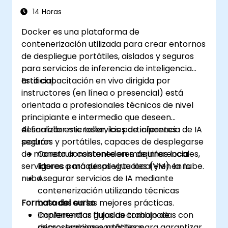
14 Horas
Docker es una plataforma de
contenerización utilizada para crear entornos
de despliegue portátiles, aislados y seguros
para servicios de inferencia de inteligencia
artificial.
Esta capacitación en vivo dirigida por
instructores (en línea o presencial) está
orientada a profesionales técnicos de nivel
principiante e intermedio que deseen
desarrollar microservicios de inferencia de IA
Al finalizar este taller, los participantes
seguros y portátiles, capaces de desplegarse
podrán:
de manera consistente en máquinas locales,
Construir contenedores de inferencia
servidores o máquinas virtuales (VM) en la
ligeros para despliegue local y en la nube.
nube.
Asegurar servicios de IA mediante
contenerización utilizando técnicas
Formato del curso
basadas en las mejores prácticas.
Implementar flujos de trabajo de
Conferencias guiadas combinadas con
microservicios portátiles para garantizar
demostraciones prácticas.