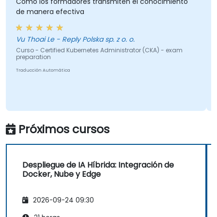
mo los formadores transmiten el conocimiento
el form
 manera efectiva
para co
Thoai Le - Reply Polska sp. z o. o.
Bogdan 
so - Certified Kubernetes Administrator (CKA) - exam
Curso - I
paration
Traducción
ucción Automática
Próximos cursos
Despliegue de IA Híbrida: Integración de
Docker, Nube y Edge
2026-09-24 09:30