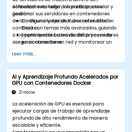
contenedores, luego automatizar, escalar y
Al finalizar este taller, los participantes
gestionar sus servidores en contenedores
podrán:
dentro de un cluster de Kubernetes. El taller
Configurar y ejecutar un contenedor
continúa con temas más avanzados, guiando
Docker.
a los participantes a través del proceso de
Implementar bases de datos y servidores
asegurar, conectar en red y monitorear un
en contenedores.
cluster de Kubernetes.
Configurar un cluster de Docker y
Leer más...
Kubernetes.
Utilizar Kubernetes para implementar y
gestionar diferentes entornos dentro del
AI y Aprendizaje Profundo Acelerados por
mismo cluster.
GPU con Contenedores Docker
Asegurar, escalar y monitorear un cluster
de Kubernetes.
21 Horas
La aceleración de GPU es esencial para
ejecutar cargas de trabajo de aprendizaje
profundo de alto rendimiento de manera
escalable y eficiente.