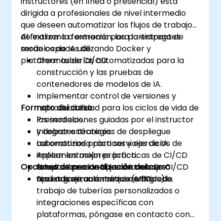
instructores (en línea o presencial) está
dirigida a profesionales de nivel intermedio
que deseen automatizar los flujos de trabajo
de extremo a extremo para la entrega de
Al finalizar la formación, los participantes
modelos de IA utilizando Docker y
serán capaces de:
plataformas de CI/CD.
Crear tuberías automatizadas para la
construcción y las pruebas de
contenedores de modelos de IA.
Implementar control de versiones y
Formato del curso
reproducibilidad para los ciclos de vida de
los modelos.
Presentaciones guiadas por el instructor
Integrar estrategias de despliegue
y debates técnicos.
automatizado para servicios de IA.
Laboratorios prácticos y ejercicios de
Aplicar las mejores prácticas de CI/CD
implementación práctica.
Opciones de personalización del curso
adaptadas a las operaciones de
Simulaciones de flujos de trabajo CI/CD
aprendizaje automático (MLOps).
realistas en un entorno controlado.
Si su organización requiere flujos de
trabajo de tuberías personalizados o
integraciones específicas con
plataformas, póngase en contacto con