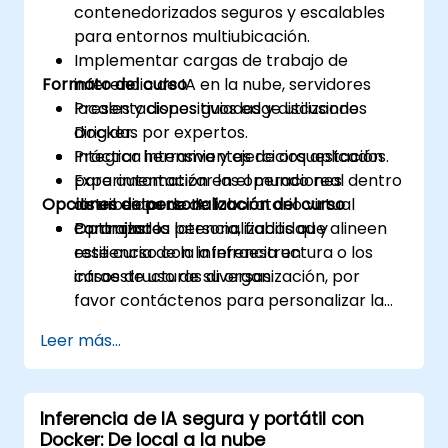
contenedorizados seguros y escalables
para entornos multiubicación.
Implementar cargas de trabajo de
Formato del curso
inferencia de IA en la nube, servidores
locales y dispositivos edge utilizando
Presentaciones guiadas y discusiones
Docker.
dirigidas por expertos.
Integrar herramientas de orquestación
Práctica intensiva y ejercicios aplicados.
para automatizar las operaciones
Experimentación en el mundo real dentro
Opciones de personalización del curso
distribuidas de IA.
de un entorno de laboratorio virtual
Optimizar la latencia, fiabilidad y
controlado.
Para ajustes personalizados que alineen
resiliencia de la inferencia en
este curso con la infraestructura o los
infraestructuras diversas.
casos de uso de su organización, por
favor contáctenos para personalizar la
formación.
Leer más...
Inferencia de IA segura y portátil con
Docker: De local a la nube