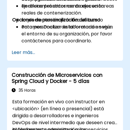
en diferentes entornos de ejecución.
Ejercicios prácticos centrados en tareas
reales de contenerización.
Opciones de personalización del curso
Implementación práctica utilizando
entornos Docker de laboratorio en vivo.
Para personalizar esta formación según
el entorno de su organización, por favor
contáctenos para coordinarlo.
Leer más...
Construcción de Microservicios con
Spring Cloud y Docker - 5 días
35 Horas
Esta formación en vivo con instructor en
<ubicación> (en línea o presencial) está
dirigida a desarrolladores e ingenieros
DevOps de nivel intermedio que deseen crear,
implementar y administrar microservicios
Al finalizar esta capacitación, los