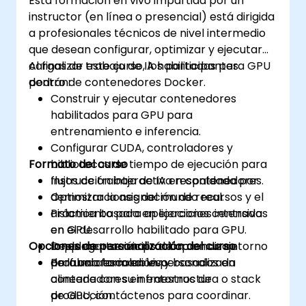
Esta formación en vivo impartida por un
instructor (en línea o presencial) está dirigida
a profesionales técnicos de nivel intermedio
que desean configurar, optimizar y ejecutar
cargas de trabajo de IA habilitadas para GPU
Al finalizar este curso, los participantes
dentro de contenedores Docker.
podrán:
Construir y ejecutar contenedores
habilitados para GPU para
entrenamiento e inferencia.
Configurar CUDA, controladores y
Formato del curso
bibliotecas de tiempo de ejecución para
flujos de trabajo de IA en contenedores.
Instrucción interactiva respaldada por
Optimizar la asignación de recursos y el
demostraciones del mundo real.
aislamiento para aplicaciones intensivas
Práctica basada en ejercicios centrada
en GPU.
en el desarrollo habilitado para GPU.
Opciones de personalización del curso
Desplegar servicios de aprendizaje
Implementación práctica en un entorno
profundo escalables y basados en
de laboratorio en vivo.
Para una formación personalizada
contenedores en entornos de
alineada con su infraestructura o stack
producción.
de GPU, contáctenos para coordinar.