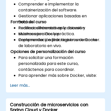
Comprender e implementar la
containerización del software.
Gestionar aplicaciones basadas en
Formato del curso
Docker.
Redificar diferentes aplicaciones y
Ponencias interactivas y discusión.
sistemas con Docker.
Muchas ejercicios y práctica.
Comprender y editar registros de Docker.
Implementación práctica en un entorno
de laboratorio en vivo.
Opciones de personalización del curso
Para solicitar una formación
personalizada para este curso,
contáctenos para coordinar.
Para aprender más sobre Docker, visite:
https://www.docker.com
Leer más...
Construcción de microservicios con
Spring Cloud y Docker