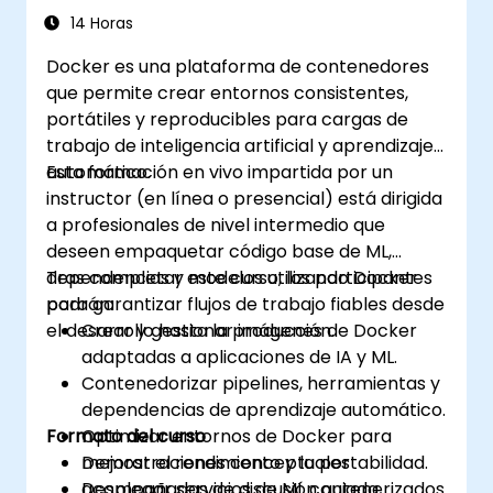
14 Horas
Docker es una plataforma de contenedores
que permite crear entornos consistentes,
portátiles y reproducibles para cargas de
trabajo de inteligencia artificial y aprendizaje
automático.
Esta formación en vivo impartida por un
instructor (en línea o presencial) está dirigida
a profesionales de nivel intermedio que
deseen empaquetar código base de ML,
dependencias y modelos utilizando Docker
Tras completar este curso, los participantes
para garantizar flujos de trabajo fiables desde
podrán:
el desarrollo hasta la producción.
Crear y gestionar imágenes de Docker
adaptadas a aplicaciones de IA y ML.
Contenedorizar pipelines, herramientas y
dependencias de aprendizaje automático.
Formato del curso
Optimizar entornos de Docker para
mejorar el rendimiento y la portabilidad.
Demostraciones conceptuales
Desplegar servicios de ML contenerizados
acompañadas de discusión guiada.