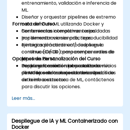
entrenamiento, validación e inferencia de
ML.
Diseñar y orquestar pipelines de extremo
Formato del Curso
a extremo de ML utilizando Docker y
herramientas complementarias.
Conferencias interactivas respaldadas
Implementar versionado, reproducibilidad
por demostraciones prácticas.
e integración continua / despliegue
Ejercicios prácticos enfocados en la
continuo (CI/CD) para componentes de
construcción de componentes reales de
Opciones de Personalización del Curso
ML.
pipelines de ML.
Desplegar, monitorear y escalar servicios
Implementación en laboratorio en vivo
Para una formación personalizada
de ML en entornos contenerizados.
para flujos de trabajo contenerizados de
alineada con las necesidades específicas
extremo a extremo.
de la infraestructura de ML, contáctenos
para discutir las opciones.
Leer más...
Despliegue de IA y ML Containerizado con
Docker