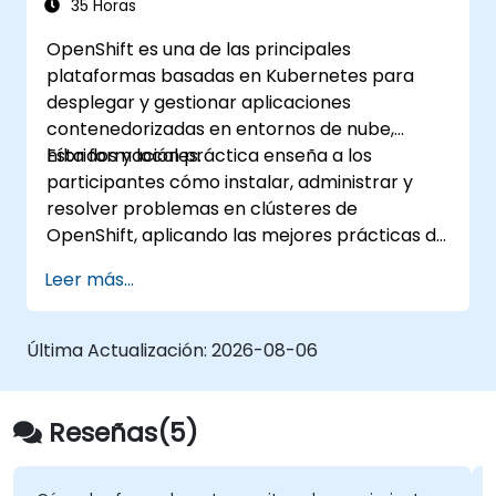
Usar Docker Compose para pruebas de
35 Horas
integración de extremo a extremo.
OpenShift es una de las principales
plataformas basadas en Kubernetes para
desplegar y gestionar aplicaciones
contenedorizadas en entornos de nube,
híbridos y locales.
Esta formación práctica enseña a los
participantes cómo instalar, administrar y
resolver problemas en clústeres de
OpenShift, aplicando las mejores prácticas de
seguridad, redes y almacenamiento. A través
Leer más...
de ejercicios prácticos, los participantes
adquieren las habilidades necesarias para
gestionar con confianza entornos de
Última Actualización:
2026-08-06
OpenShift listos para producción.
Reseñas(5)