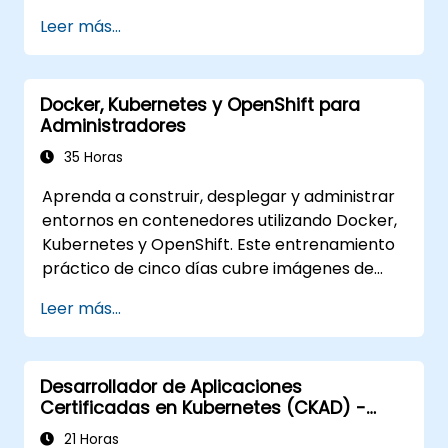
certificación CKA, visite:
Leer más...
https://training.linuxfoundation.org/certificatio
kubernetes-administrator-cka
Docker, Kubernetes y OpenShift para
Administradores
35 Horas
Aprenda a construir, desplegar y administrar
entornos en contenedores utilizando Docker,
Kubernetes y OpenShift. Este entrenamiento
práctico de cinco días cubre imágenes de
contenedores, cargas de trabajo de
Leer más...
Kubernetes, red del clúster, almacenamiento,
seguridad, monitoreo y administración
práctica de OpenShift. Los participantes
Desarrollador de Aplicaciones
adquieren las habilidades necesarias para
Certificadas en Kubernetes (CKAD) -
operar plataformas modernas de
Preparación para el examen
contenedores y resolver problemas de
21 Horas