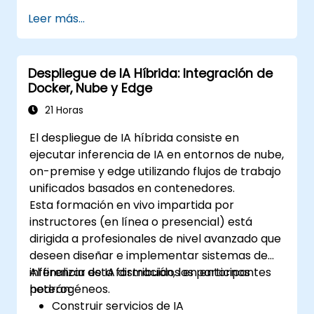
nosotros para adaptar este curso.
Leer más...
Despliegue de IA Híbrida: Integración de
Docker, Nube y Edge
21 Horas
El despliegue de IA híbrida consiste en
ejecutar inferencia de IA en entornos de nube,
on-premise y edge utilizando flujos de trabajo
unificados basados en contenedores.
Esta formación en vivo impartida por
instructores (en línea o presencial) está
dirigida a profesionales de nivel avanzado que
deseen diseñar e implementar sistemas de
inferencia de IA distribuidos en entornos
Al finalizar esta formación, los participantes
heterogéneos.
podrán:
Construir servicios de IA