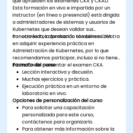
que aprueben los exámenes CKA y CKAD.
Esta formación en vivo e impartida por un
instructor (en línea o presencial) está dirigida
a administradores de sistemas y usuarios de
Kubernetes que desean validar sus
conocimientos aprobando el examen CKA.
Por otro lado, la formación también se centra
en adquirir experiencia práctica en
Administración de Kubernetes, por lo que
recomendamos participar, incluso si no tiene
intención de presentar el examen CKA.
Formato del curso
Lección interactiva y discusión.
Muchas ejercicios y práctica.
Ejecución práctica en un entorno de
laboratorio en vivo.
Opciones de personalización del curso
Para solicitar una capacitación
personalizada para este curso,
contáctenos para organizarlo.
Para obtener más información sobre la