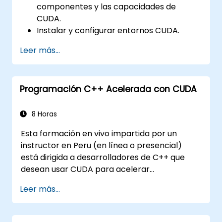
componentes y las capacidades de
CUDA.
Instalar y configurar entornos CUDA.
Gestionar y optimizar los recursos de
Leer más...
CUDA.
Depurar y resolver problemas comunes
de CUDA.
Programación C++ Acelerada con CUDA
8 Horas
Esta formación en vivo impartida por un
instructor en Peru (en línea o presencial)
está dirigida a desarrolladores de C++ que
desean usar CUDA para acelerar
aplicaciones, escribir kernels de GPU de alto
Leer más...
rendimiento y aprovechar bibliotecas de
algoritmos paralelos para cargas de trabajo
de computación científica, procesamiento de