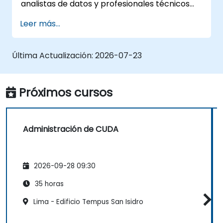
analistas de datos y profesionales técnicos
que deseen utilizar TensorFlow 2.x y Keras
Leer más...
para construir, entrenar e implementar
modelos de aprendizaje profundo para visión
por computador, procesamiento del lenguaje
Última Actualización:
2026-07-23
natural y aplicaciones multimodales.
Próximos cursos
Administración de CUDA
2026-09-28 09:30
35 horas
Lima - Edificio Tempus San Isidro