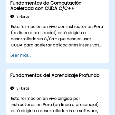
Fundamentos de Computación
datos y aprendizaje automático.
Acelerada con CUDA C/C++
8 Horas
Esta formación en vivo con instructor en Peru
(en línea o presencial) está dirigida a
desarrolladores C/C++ que deseen usar
CUDA para acelerar aplicaciones intensivas
en cómputo, incluyendo procesamiento de
Leer más...
datos, simulaciones científicas, cargas de
trabajo de aprendizaje automático y tuberías
de procesamiento de imágenes.
Fundamentos del Aprendizaje Profundo
8 Horas
Esta formación en vivo dirigida por
instructores en Peru (en línea o presencial)
está dirigida a desarrolladores de software,