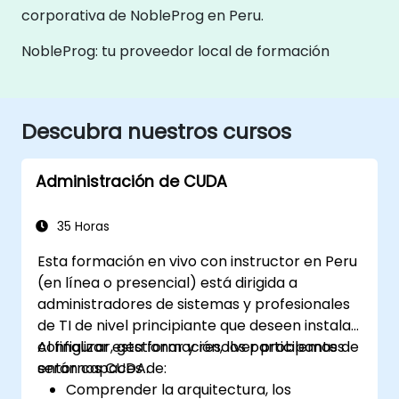
corporativa de NobleProg en Peru.
NobleProg: tu proveedor local de formación
Descubra nuestros cursos
Administración de CUDA
35 Horas
Esta formación en vivo con instructor en Peru
(en línea o presencial) está dirigida a
administradores de sistemas y profesionales
de TI de nivel principiante que deseen instalar,
configurar, gestionar y resolver problemas de
Al finalizar esta formación, los participantes
entornos CUDA.
serán capaces de:
Comprender la arquitectura, los