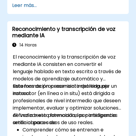
Leer más...
Reconocimiento y transcripción de voz
mediante IA
14 Horas
El reconocimiento y la transcripción de voz
mediante IA consisten en convertir el
lenguaje hablado en texto escrito a través de
modelos de aprendizaje automático y
sistemas de procesamiento del lenguaje
Esta formación presencial impartida por un
natural.
instructor (en línea o in situ) está dirigida a
profesionales de nivel intermedio que deseen
implementar, evaluar y optimizar soluciones
de voz a texto potenciadas por inteligencia
Al finalizar esta formación, los participantes
artificial para casos de uso reales.
serán capaces de:
Comprender cómo se entrenan e