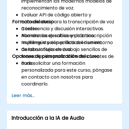
implementan los modernos modelos de
reconocimiento de voz.
Evaluar API de código abierto y
Formato del curso
comerciales para la transcripción de voz
a texto.
Conferencia y discusión interactivas.
Abordar los desafíos en la transcripción
Numerosos ejercicios y práctica.
multilingüe y específica del dominio.
Implementación práctica en un entorno
Construir flujos de trabajo sencillos de
de laboratorio en vivo.
Opciones de personalización del curso
transcripción para diferentes fuentes de
audio.
Para solicitar una formación
personalizada para este curso, póngase
en contacto con nosotros para
coordinarlo.
Leer más...
Introducción a la IA de Audio