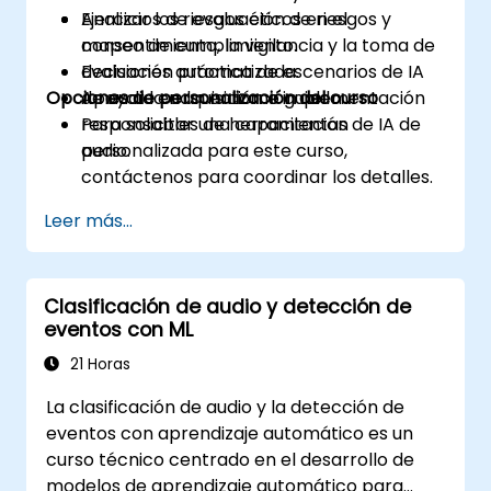
Analizar los riesgos éticos en el
Ejercicios de evaluación de riesgos y
consentimiento, la vigilancia y la toma de
mapeo de cumplimiento.
decisiones automatizada.
Evaluación práctica de escenarios de IA
Opciones de personalización del curso
Apoyar la adquisición e implementación
de audio en un entorno guiado.
responsables de herramientas de IA de
Para solicitar una capacitación
audio.
personalizada para este curso,
contáctenos para coordinar los detalles.
Leer más...
Clasificación de audio y detección de
eventos con ML
21 Horas
La clasificación de audio y la detección de
eventos con aprendizaje automático es un
curso técnico centrado en el desarrollo de
modelos de aprendizaje automático para