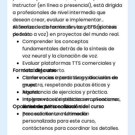
instructor (en línea o presencial), está dirigida
a profesionales de nivel intermedio que
desean crear, evaluar e implementar
sistemas de clonación de voz y TTS (síntesis
Al finalizar esta formación, los participantes
de texto a voz) en proyectos del mundo real.
podrán:
Comprender los conceptos
fundamentales detrás de la síntesis de
voz neural y la clonación de voz.
Evaluar plataformas TTS comerciales y
Formato del curso
de código abierto.
Clonar voces a partir de grabaciones de
Conferencias interactivas y discusión en
muestra, respetando pautas éticas y
grupo.
legales.
Abundancia de ejercicios y práctica.
Integrar voces sintéticas en aplicaciones,
Implementación práctica en un entorno
Opciones de personalización del curso
sistemas IVR o cadenas de
de laboratorio en vivo.
procesamiento multimedia.
Para solicitar una formación
personalizada para este curso,
contáctenos para coordinar los detalles.