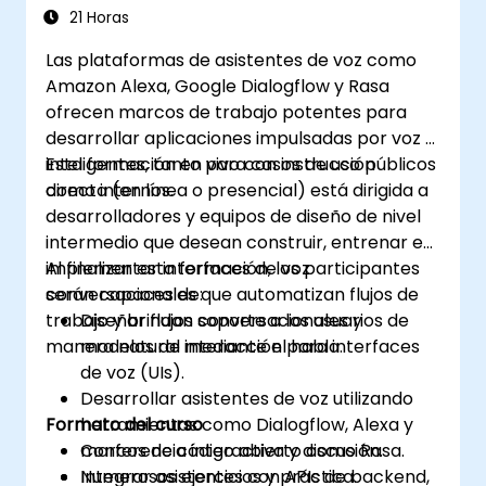
21 Horas
Las plataformas de asistentes de voz como
Amazon Alexa, Google Dialogflow y Rasa
ofrecen marcos de trabajo potentes para
desarrollar aplicaciones impulsadas por voz e
inteligentes, tanto para casos de uso públicos
Esta formación en vivo con instrucción
como internos.
directa (en línea o presencial) está dirigida a
desarrolladores y equipos de diseño de nivel
intermedio que desean construir, entrenar e
implementar interfaces de voz
Al finalizar esta formación, los participantes
conversacionales que automatizan flujos de
serán capaces de:
trabajo y brindan soporte a los usuarios de
Diseñar flujos conversacionales y
manera natural mediante el habla.
modelos de interacción para interfaces
de voz (UIs).
Desarrollar asistentes de voz utilizando
Formato del curso
herramientas como Dialogflow, Alexa y
marcos de código abierto como Rasa.
Conferencia interactiva y discusión.
Integrar asistentes con APIs de backend,
Numerosos ejercicios y práctica.