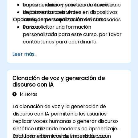
bases de datos y servicios de terceros.
Implementación práctica en un entorno
Implementar asistentes en dispositivos
de laboratorio en vivo.
Opciones de personalización del curso
inteligentes o aplicaciones web basadas
en voz.
Para solicitar una formación
personalizada para este curso, por favor
contáctenos para coordinarlo.
Leer más...
Clonación de voz y generación de
discurso con IA
14 Horas
La clonación de voz y la generación de
discurso con IA permiten a los usuarios
replicar voces humanas o generar discurso
sintético utilizando modelos de aprendizaje
profundo y técnicas de síntesis de voz.
Esta formación en vivo, impartida por un