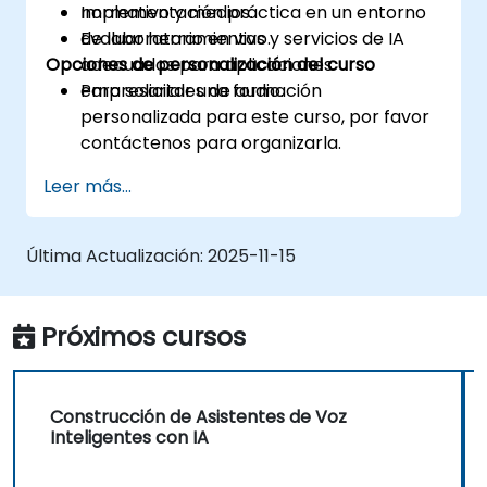
normativo y medios.
Implementación práctica en un entorno
Evaluar herramientas y servicios de IA
de laboratorio en vivo.
Opciones de personalización del curso
adecuados para aplicaciones
empresariales de audio.
Para solicitar una formación
personalizada para este curso, por favor
contáctenos para organizarla.
Leer más...
Última Actualización:
2025-11-15
Próximos cursos
Construcción de Asistentes de Voz
Inteligentes con IA