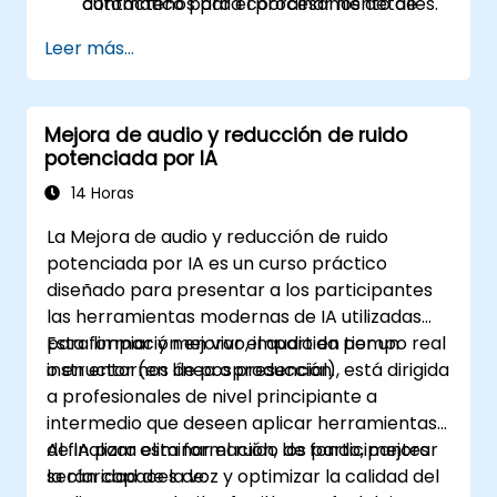
automático para el procesamiento de
contáctenos para coordinar los detalles.
audio en tiempo real o por lotes en
Leer más...
entornos empresariales o integrados.
Mejora de audio y reducción de ruido
potenciada por IA
14 Horas
La Mejora de audio y reducción de ruido
potenciada por IA es un curso práctico
diseñado para presentar a los participantes
las herramientas modernas de IA utilizadas
para limpiar y mejorar el audio en tiempo real
Esta formación en vivo, impartida por un
o en entornos de posproducción.
instructor (en línea o presencial), está dirigida
a profesionales de nivel principiante a
intermedio que deseen aplicar herramientas
de IA para eliminar el ruido de fondo, mejorar
Al finalizar esta formación, los participantes
la claridad de la voz y optimizar la calidad del
serán capaces de: