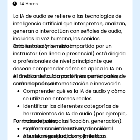
14 Horas
La IA de audio se refiere a las tecnologías de
inteligencia artificial que interpretan, analizan,
generan o interactúan con señales de audio,
incluidas la voz humana, los sonidos
ambientales y la música.
Esta formación en vivo impartida por un
instructor (en línea o presencial) está dirigida
a profesionales de nivel principiante que
desean comprender cómo se aplica la IA en
el ámbito del audio para fines comerciales, de
Al finalizar esta formación, los participantes
comunicación, automatización e innovación.
serán capaces de:
Comprender qué es la IA de audio y cómo
se utiliza en entornos reales.
Identificar las diferentes categorías de
herramientas de IA de audio (por ejemplo,
Formato del curso
transcripción, clasificación, generación).
Explorar casos de uso en atención al
Conferencia interactiva y discusión.
cliente, seguridad, cumplimiento
Abundantes ejercicios y prácticas.