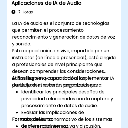
Aplicaciones de IA de Audio
7 Horas
La IA de audio es el conjunto de tecnologías
que permiten el procesamiento,
reconocimiento y generación de datos de voz
y sonido.
Esta capacitación en vivo, impartida por un
instructor (en línea o presencial), está dirigida
a profesionales de nivel principiante que
desean comprender las consideraciones
éticas, legales y operativas al implementar IA
Al finalizar esta capacitación, los
de audio dentro de sus organizaciones.
participantes estarán preparados para:
Identificar los principales desafíos de
privacidad relacionados con la captura y
procesamiento de datos de audio.
Evaluar las implicaciones de
Formato del curso
cumplimiento normativo de los sistemas
de IA basados en voz.
Conferencia interactiva y discusión.