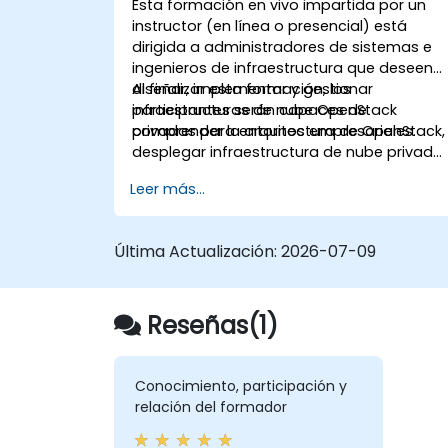
Esta formación en vivo impartida por un
instructor (en línea o presencial) está
dirigida a administradores de sistemas e
ingenieros de infraestructura que deseen
diseñar, implementar y gestionar
Al finalizar esta formación, los
infraestructuras de nube OpenStack
participantes serán capaces de
privadas para entornos empresariales.
comprender la arquitectura de OpenStack,
desplegar infraestructura de nube privada,
gestionar recursos de cómputo y
Leer más...
almacenamiento, implementar seguridad
con Keystone y aplicar las mejores
prácticas empresariales.
Última Actualización:
2026-07-09
Reseñas(1)
Conocimiento, participación y
relación del formador