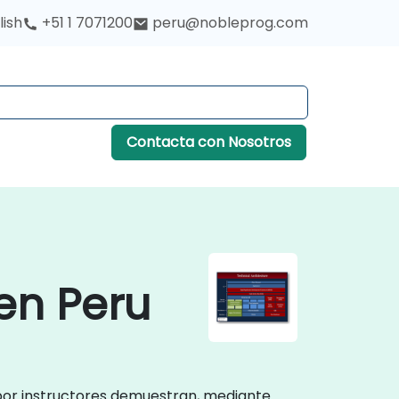
lish
+51 1 7071200
peru@nobleprog.com
Contacta con Nosotros
en Peru
 por instructores demuestran, mediante