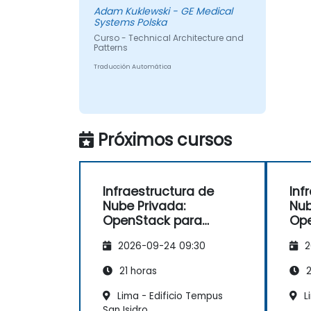
Adam Kuklewski - GE Medical
Systems Polska
Curso - Technical Architecture and
Patterns
Traducción Automática
Próximos cursos
Infraestructura de
Inf
Nube Privada:
Nub
OpenStack para
Ope
Empresas
Em
2026-09-24 09:30
2
21 horas
2
Lima - Edificio Tempus
L
San Isidro