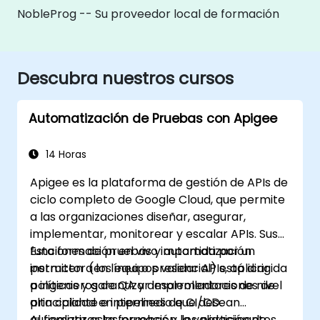
NobleProg -- Su proveedor local de formación
Descubra nuestros cursos
Automatización de Pruebas con Apigee
14 Horas
Apigee es la plataforma de gestión de APIs de
ciclo completo de Google Cloud, que permite
a las organizaciones diseñar, asegurar,
implementar, monitorear y escalar APIs. Sus
funciones de pruebas y automatización
Esta formación en vivo impartida por un
permiten a los equipos validar APIs, aplicar
instructor (en línea o presencial) está dirigida
políticas y garantizar implementaciones de
a ingenieros de QA y desarrolladores de nivel
alta calidad en pipelines de CI/CD.
principiante e intermedio que desean
automatizar las pruebas y la validación de
Al finalizar esta formación, los participantes