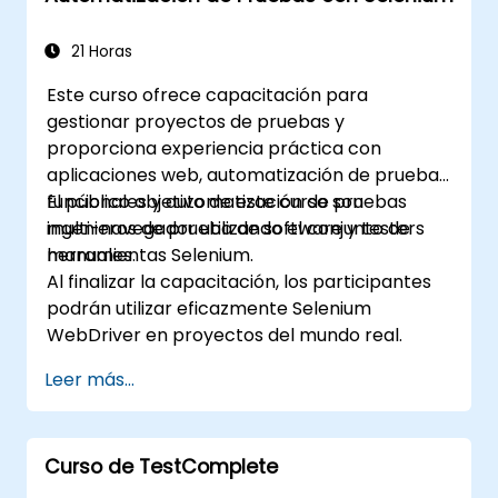
21 Horas
Este curso ofrece capacitación para
gestionar proyectos de pruebas y
proporciona experiencia práctica con
aplicaciones web, automatización de pruebas
funcionales y automatización de pruebas
El público objetivo de este curso son
multi-navegador utilizando el conjunto de
ingenieros de prueba de software y testers
herramientas Selenium.
manuales.
Al finalizar la capacitación, los participantes
podrán utilizar eficazmente Selenium
WebDriver en proyectos del mundo real.
Leer más...
Curso de TestComplete