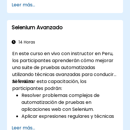
programación orientada a objetos para
Leer más...
crear soluciones de automatización
eficientes y flexibles.
Diseñar y desarrollar marcos de
Selenium Avanzado
automatización modulares y reutilizables
utilizando las mejores prácticas de la
industria.
14 Horas
En este curso en vivo con instructor en Peru,
los participantes aprenderán cómo mejorar
una suite de pruebas automatizadas
utilizando técnicas avanzadas para conducir
Selenium.
Al finalizar esta capacitación, los
participantes podrán:
Resolver problemas complejos de
automatización de pruebas en
aplicaciones web con Selenium.
Aplicar expresiones regulares y técnicas
de verificación basadas en patrones.
Leer más...