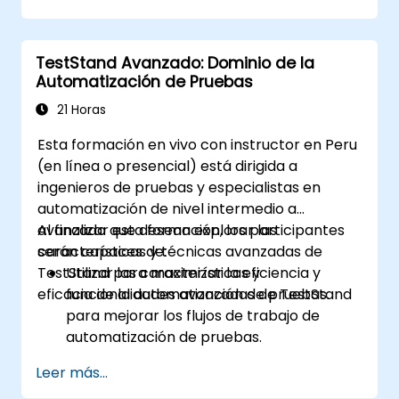
Gestionar excepciones que detienen la
ejecución de las pruebas.
Buscar programáticamente objetos web.
TestStand Avanzado: Dominio de la
Capturar datos dinámicamente desde
Automatización de Pruebas
controles web.
Crear un marco de pruebas orientado a
21 Horas
datos (data-driven).
Esta formación en vivo con instructor en Peru
Distribuir las pruebas con Selenium Grid.
(en línea o presencial) está dirigida a
ingenieros de pruebas y especialistas en
automatización de nivel intermedio a
avanzado que desean explorar las
Al finalizar esta formación, los participantes
características y técnicas avanzadas de
serán capaces de:
TestStand para maximizar la eficiencia y
Utilizar las características y
eficacia de la automatización de pruebas.
funcionalidades avanzadas de TestStand
para mejorar los flujos de trabajo de
automatización de pruebas.
Personalizar interfaces de usuario y
Leer más...
desarrollar secuencias de prueba