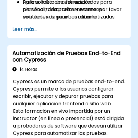
Aplicar métodos estructurados para
Para solicitar una formación
planificar, desarrollar y mantener
personalizada para este curso, por favor
soluciones de pruebas automatizadas.
contáctenos para coordinarlo.
Practicar con simulaciones de examen y
Leer más...
familiarizarse con los formatos reales de
las pruebas.
Automatización de Pruebas End-to-End
con Cypress
14 Horas
Cypress es un marco de pruebas end-to-end.
Cypress permite a los usuarios configurar,
escribir, ejecutar y depurar pruebas para
cualquier aplicación frontend o sitio web.
Esta formación en vivo impartida por un
instructor (en línea o presencial) está dirigida
a probadores de software que desean utilizar
Cypress para automatizar las pruebas.