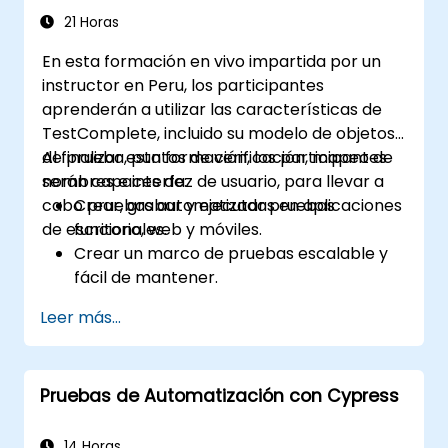
21 Horas
En esta formación en vivo impartida por un
instructor en Peru, los participantes
aprenderán a utilizar las características de
TestComplete, incluido su modelo de objetos
de prueba, puntos de verificación, mapeo de
Al finalizar esta formación, los participantes
nombres e interfaz de usuario, para llevar a
serán capaces de:
cabo pruebas automatizadas en aplicaciones
Crear, grabar y ejecutar pruebas
de escritorio, web y móviles.
funcionales.
Crear un marco de pruebas escalable y
fácil de mantener.
Crear puntos de verificación, ajustar las
Leer más...
pruebas para múltiples dispositivos y
analizar los resultados de las pruebas.
Utilizar las extensiones de script de
Pruebas de Automatización con Cypress
TestComplete.
14 Horas