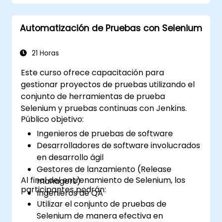
conceptos, te invitamos a consultar el curso:
C# para ingenieros de pruebas de
Automatización de Pruebas con Selenium
automatización.
21 Horas
Este curso ofrece capacitación para
gestionar proyectos de pruebas utilizando el
conjunto de herramientas de prueba
Selenium y pruebas continuas con Jenkins.
Público objetivo:
Ingenieros de pruebas de software
Desarrolladores de software involucrados
en desarrollo ágil
Gestores de lanzamiento (Release
Al final del entrenamiento de Selenium, los
managers)
participantes podrán:
Ingenieros de QA
Utilizar el conjunto de pruebas de
Selenium de manera efectiva en