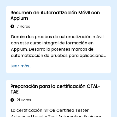
avanzadas.
Implementar técnicas avanzadas de
Resumen de Automatización Móvil con
procesamiento y presentación de
Appium
resultados.
Integrar TestStand con bases de datos
7 Horas
externas, sistemas y hardware.
Domina las pruebas de automatización móvil
Aplicar las mejores prácticas para
con este curso integral de formación en
mantener, gestionar, resolver problemas
Appium. Desarrolla potentes marcos de
y depurar secuencias de prueba
automatización de pruebas para aplicaciones
complejas.
móviles Android e iOS utilizando el marco líder
Leer más...
de la industria, Appium. Adquiere experiencia
práctica configurando Appium, escribiendo
scripts de prueba, identificando elementos
Preparación para la certificación CTAL-
nativos y web, y generando informes
TAE
detallados de pruebas. Ideal para ingenieros
QA y profesionales de las pruebas que deseen
21 Horas
añadir habilidades de pruebas y
La certificación ISTQB Certified Tester
automatización móvil a su conjunto de
Advanced Level – Test Automation Engineer