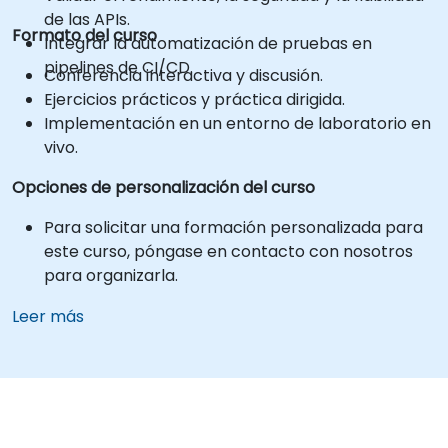
de las APIs.
Formato del curso
Integrar la automatización de pruebas en
pipelines de CI/CD.
Conferencia interactiva y discusión.
Ejercicios prácticos y práctica dirigida.
Implementación en un entorno de laboratorio en
vivo.
Opciones de personalización del curso
Para solicitar una formación personalizada para
este curso, póngase en contacto con nosotros
para organizarla.
Leer más