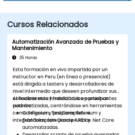
Cursos Relacionados
Automatización Avanzada de Pruebas y
Mantenimiento
35 Horas
Esta formación en vivo impartida por un
instructor en Peru (en línea o presencial)
está dirigida a testers y desarrolladores de
nivel intermedio que deseen profundizar sus
conocimientos y habilidades en pruebas
Al finalizar esta formación, los participantes
automatizadas, centrándose en herramientas
podrán:
como Selenium, TestComplete e
Configurar y preparar Selenium y
integrándolas con Oracle APEX y .Net Core.
TestComplete para pruebas
automatizadas.
Desarrollar scripts de prueba avanzados