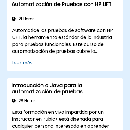
Automatización de Pruebas con HP UFT
21 Horas
Automatice las pruebas de software con HP
UFT, la herramienta estándar de la industria
para pruebas funcionales. Este curso de
automatización de pruebas cubre la
grabación y reproducción de scripts,
Leer más...
identificación de objetos, pruebas
parametrizadas, acciones reutilizables,
pruebas en aplicaciones web y validación de
Introducción a Java para la
API mediante laboratorios prácticos. Aprenda
automatización de pruebas
a convertir casos de prueba manuales en
scripts automatizados robustos, utilizar
28 Horas
puntos de control y sincronización, y crear
Esta formación en vivo impartida por un
marcos de prueba escalables para flujos de
instructor en <ubic> está diseñada para
trabajo de garantía de calidad de grado
cualquier persona interesada en aprender
empresarial y pruebas de regresión.