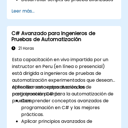
y marcos de trabajo (frameworks).
Leer más...
Integrar las pruebas automatizadas con
aplicaciones Oracle APEX y .Net Core.
Aplicar técnicas de aprendizaje
C# Avanzado para Ingenieros de
automático para mejorar la
Pruebas de Automatización
automatización de pruebas.
Transitar efectivamente desde las
21 Horas
pruebas manuales hacia las
Esta capacitación en vivo impartida por un
automatizadas.
instructor en Peru (en línea o presencial)
Gestionar proyectos de pruebas
está dirigida a ingenieros de pruebas de
externalizadas y mantener estándares de
automatización experimentados que desean
calidad.
aprender conceptos avanzados de
Al finalizar esta capacitación, los
programación C# para la automatización de
participantes podrán:
pruebas.
Comprender conceptos avanzados de
programación en C# y las mejores
prácticas.
Aplicar principios avanzados de