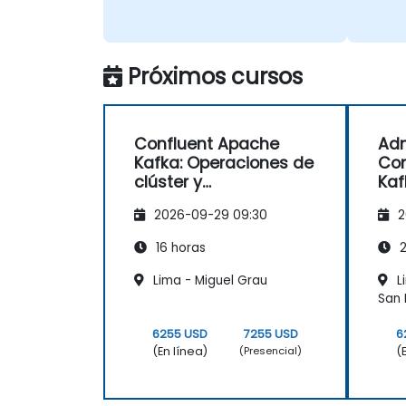
Próximos cursos
Confluent Apache
Adm
Kafka: Operaciones de
Con
clúster y
Kaf
configuración
2026-09-29 09:30
2
16 horas
2
Lima - Miguel Grau
L
San 
6255 USD
7255 USD
6
(En línea)
(
(Presencial)