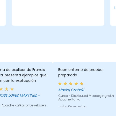
puede adaptar para satisfacer mejor sus
necesidades.
e
ma de explicar de Francis
Buen entorno de prueba
ra, presenta ejemplos que
preparado
 con la explicación
Maciej Grabski
OSE LOPEZ MARTINEZ -
Curso - Distributed Messaging with
Apache Kafka
- Apache Kafka for Developers
Traducción Automática