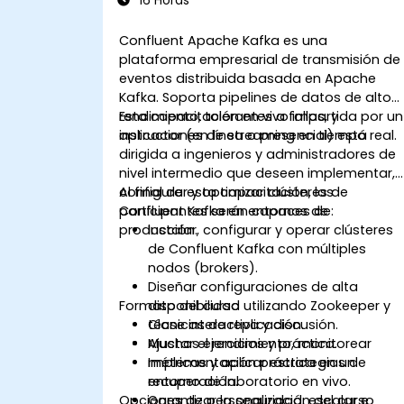
16 Horas
Confluent Apache Kafka es una
plataforma empresarial de transmisión de
eventos distribuida basada en Apache
Kafka. Soporta pipelines de datos de alto
rendimiento, tolerantes a fallas, y
Esta capacitación en vivo impartida por un
aplicaciones de streaming en tiempo real.
instructor (en línea o presencial) está
dirigida a ingenieros y administradores de
nivel intermedio que deseen implementar,
configurar y optimizar clústeres de
Al final de esta capacitación, los
Confluent Kafka en entornos de
participantes serán capaces de:
producción.
Instalar, configurar y operar clústeres
de Confluent Kafka con múltiples
nodos (brokers).
Diseñar configuraciones de alta
Formato del curso
disponibilidad utilizando Zookeeper y
técnicas de replicación.
Clase interactiva y discusión.
Ajustar el rendimiento, monitorear
Muchos ejercicios y práctica.
métricas y aplicar estrategias de
Implementación práctica en un
recuperación.
entorno de laboratorio en vivo.
Opciones de personalización del curso
Garantizar la seguridad, escalar e