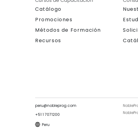
Cursos de Capacitación
Consu
Catálogo
Nues
Promociones
Estu
Métodos de Formación
Solic
Recursos
Catá
peru@nobleprog.com
NoblePr
NoblePro
+51 1 7071200
Peru