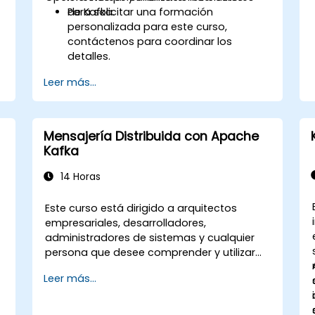
de Kafka.
Para solicitar una formación
personalizada para este curso,
contáctenos para coordinar los
detalles.
Leer más...
Mensajería Distribuida con Apache
Kafka
14 Horas
n
Este curso está dirigido a arquitectos
empresariales, desarrolladores,
administradores de sistemas y cualquier
persona que desee comprender y utilizar
un sistema de mensajería distribuida de
Leer más...
alta capacidad. Si tiene requisitos más
específicos (por ejemplo, solo la parte de
administración de sistemas), este curso se