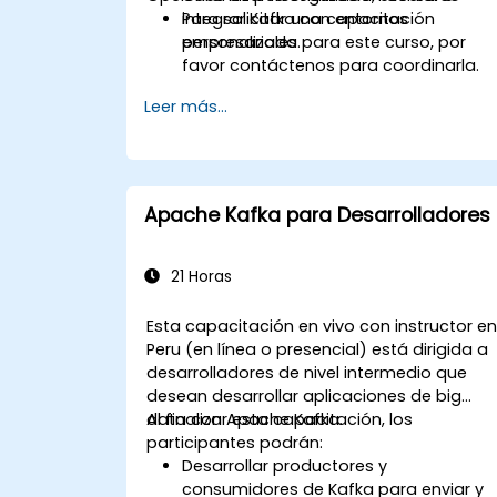
integrar Kafka con entornos
Para solicitar una capacitación
empresariales.
personalizada para este curso, por
favor contáctenos para coordinarla.
Leer más...
Apache Kafka para Desarrolladores
21 Horas
Esta capacitación en vivo con instructor e
Peru (en línea o presencial) está dirigida a
desarrolladores de nivel intermedio que
desean desarrollar aplicaciones de big
data con Apache Kafka.
Al finalizar esta capacitación, los
participantes podrán:
Desarrollar productores y
consumidores de Kafka para enviar y