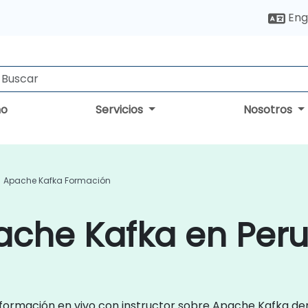
Eng
no
Servicios
Nosotros
Apache Kafka Formación
ache Kafka en Per
de formación en vivo con instructor sobre Apache Kafka de