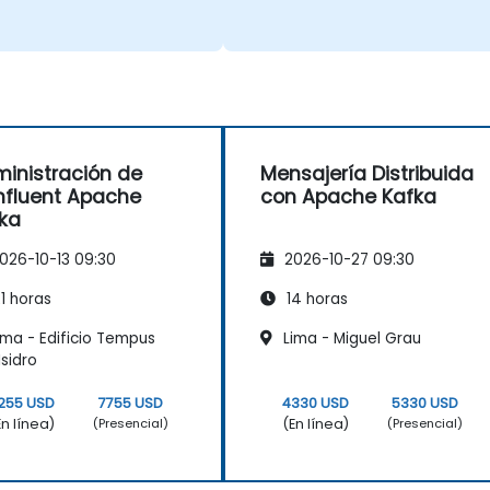
inistración de
Mensajería Distribuida
fluent Apache
con Apache Kafka
ka
026-10-13 09:30
2026-10-27 09:30
1 horas
14 horas
ima - Edificio Tempus
Lima - Miguel Grau
Isidro
255 USD
7755 USD
4330 USD
5330 USD
En línea)
(En línea)
(Presencial)
(Presencial)