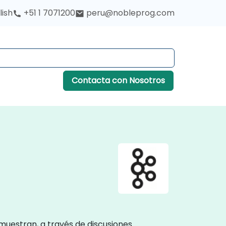
lish
+51 1 7071200
peru@nobleprog.com
Contacta con Nosotros
u
muestran, a través de discusiones