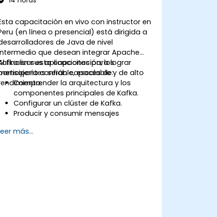
14 Horas
Esta capacitación en vivo con instructor en
Peru (en línea o presencial) está dirigida a
desarrolladores de Java de nivel
intermedio que desean integrar Apache
Kafka en sus aplicaciones para lograr
Al finalizar esta capacitación, los
mensajería confiable, escalable y de alto
participantes serán capaces de:
rendimiento.
Comprender la arquitectura y los
componentes principales de Kafka.
Configurar un clúster de Kafka.
Producir y consumir mensajes
utilizando Java.
Leer más...
Implementar Kafka Streams para el
procesamiento de datos en tiempo
real.
Asegurar tolerancia a fallos y
escalabilidad en las aplicaciones de
Kafka.