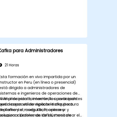
Kafka para Administradores
21 Horas
Esta formación en vivo impartida por un
instructor en Peru (en línea o presencial)
está dirigida a administradores de
sistemas e ingenieros de operaciones de
nivel principiante, intermedio o avanzado
Al final de esta formación, los participantes
que desean utilizar Apache Kafka para
serán capaces de explicar la arquitectura
implementar, asegurar, monitorear y
de Kafka y el modo KRaft, operar y
solucionar problemas de clústeres de
asegurar clústeres de Kafka, monitorear el