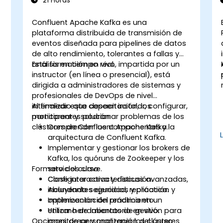
21 Horas
Confluent Apache Kafka es una
plataforma distribuida de transmisión de
eventos diseñada para pipelines de datos
de alto rendimiento, tolerantes a fallas y
análisis en tiempo real.
Esta formación en vivo, impartida por un
instructor (en línea o presencial), está
dirigida a administradores de sistemas y
profesionales de DevOps de nivel
intermedio que deseen instalar, configurar,
Al finalizar esta capacitación, los
monitorear y solucionar problemas de los
participantes podrán:
clústeres de Confluent Apache Kafka.
Comprender los componentes y la
arquitectura de Confluent Kafka.
Implementar y gestionar los brokers de
Kafka, los quóruns de Zookeeper y los
Formato del curso
servicios clave.
Configurar características avanzadas,
Clase interactiva y discusión.
incluyendo seguridad, replicación y
Abundantes ejercicios y práctica.
optimización del rendimiento.
Implementación práctica en un
Utilizar herramientas de gestión para
entorno de laboratorio en vivo.
Opciones de personalización del curso
monitorear y mantener los clústeres