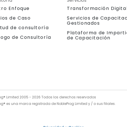
ltoría
Servicios
tro Enfoque
Transformación Digita
dios de Caso
Servicios de Capacita
Gestionados
itud de consultoría
Plataforma de Imparti
logo de Consultoría
de Capacitación
og® Limited 2005 -
2026
Todos los derechos reservados
g® es una marca registrada de NobleProg Limited y / o sus filiales.