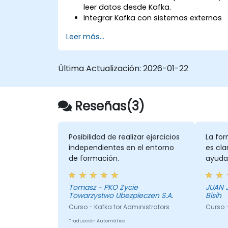
leer datos desde Kafka.
Integrar Kafka con sistemas externos
utilizando Kafka Connect.
Leer más...
Escribir aplicaciones de transmisión
con Kafka Streams y ksqlDB.
Integrar una aplicación cliente de
Última Actualización:
2026-01-22
Kafka con Confluent Cloud para
implementaciones de Kafka en la
nube.
Reseñas(3)
Ganar experiencia práctica a través d
ejercicios hands-on y casos de uso
reales.
Posibilidad de realizar ejercicios
La for
independientes en el entorno
es cla
de formación.
ayudan
Tomasz - PKO Zycie
JUAN J
Towarzystwo Ubezpieczen S.A.
Bisih
Curso - Kafka for Administrators
Curso 
Traducción Automática