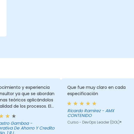
ocimiento y experiencia
Que fue muy claro en cada
nsultor ya que se abordan
especificación
mas teóricos aplicándolos
ealidad de los procesos. El
Ricardo Ramirez - AMX
 contiene un programa de
CONTENIDO
valor en la gestión de
Curso - DevOps Leader (DOL)®
cnologías de información.
ativa De Ahorro Y Credito
o. 1 R.L.