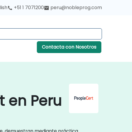
lish
+51 1 7071200
peru@nobleprog.com
Contacta con Nosotros
t en Peru
nte, demuestran mediante práctica