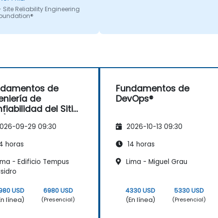
 Site Reliability Engineering
Foundation®
ndamentos de
Fundamentos de
eniería de
DevOps®
fiabilidad del Sitio
E)®
026-09-29 09:30
2026-10-13 09:30
4 horas
14 horas
ima - Edificio Tempus
Lima - Miguel Grau
Isidro
980 USD
6980 USD
4330 USD
5330 USD
En línea)
(En línea)
(Presencial)
(Presencial)