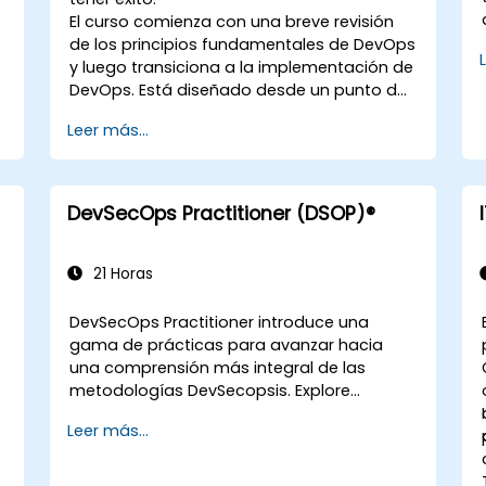
El curso comienza con una breve revisión
de los principios fundamentales de DevOps
y luego transiciona a la implementación de
DevOps. Está diseñado desde un punto de
vista de ingeniería y cubre temas como
Leer más...
DevOps en relación con otros marcos de
trabajo, tecnologías, prácticas de diseño
de aplicaciones, prácticas de integración
continua, entrega y despliegue continuo,
DevSecOps Practitioner (DSOP)®
pruebas continuas, infraestructuras
elásticas, monitoreo, métricas,
observabilidad, gobernanza, aspectos
21 Horas
humanos y tendencias futuras de la
ingeniería DevOps.
DevSecOps Practitioner introduce una
gama de prácticas para avanzar hacia
una comprensión más integral de las
metodologías DevSecopsis. Explore
resultados prácticos encontrando la
Leer más...
combinación adecuada de personas,
construyendo procesos para acelerar el
valor y comparando las opciones