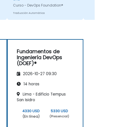
incluso si la información no
Curso - DevOps Foundation®
estaba incluida en la
Traducción Automática
presentación.
Fundamentos de
Ingeniería DevOps
(DOEF)®
2026-10-27 09:30
14 horas
Lima - Edificio Tempus
San Isidro
4330 USD
5330 USD
(En línea)
(Presencial)