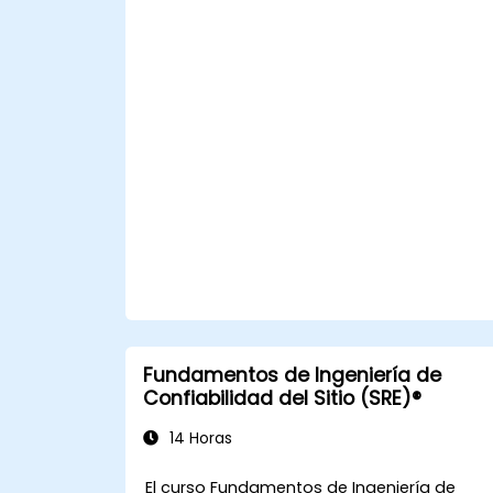
concretos que podrán aplicar al regresar a
su puesto de trabajo, como la
comprensión del Mapeo del Flujo de Valor.
Fundamentos de Ingeniería de
Confiabilidad del Sitio (SRE)®
14 Horas
El curso Fundamentos de Ingeniería de