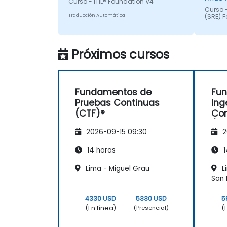
Curso - ITIL® Foundation V4
Curso -
Traducción Automática
(SRE) 
Próximos cursos
Fundamentos de
Fu
Pruebas Continuas
Ing
(CTF)®
Con
(SR
2026-09-15 09:30
2
14 horas
1
Lima - Miguel Grau
L
San 
4330 USD
5330 USD
5
(En línea)
(
(Presencial)