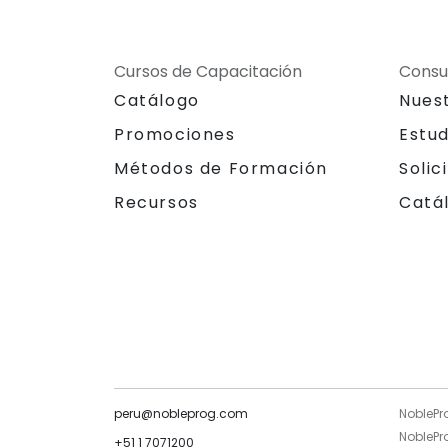
Cursos de Capacitación
Consu
Catálogo
Nues
Promociones
Estu
Métodos de Formación
Solic
Recursos
Catá
peru@nobleprog.com
NoblePr
NoblePro
+51 1 7071200