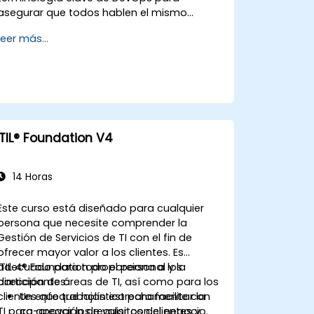
asegurar que todos hablen el mismo
idioma y destaca los beneficios de DevOps
Leer más...
para apoyar el éxito organizacional.
ITIL® Foundation V4
14 Horas
Este curso está diseñado para cualquier
persona que necesite comprender la
Gestión de Servicios de TI con el fin de
ofrecer mayor valor a los clientes. Es
adecuado para todo el personal y la
ITIL 4® Foundation proporciona a los
dirección de áreas de TI, así como para los
participantes:
clientes que trabajan estrechamente con
Un enfoque holístico para facilitar la
TI para apoyar los requisitos del negocio.
co-creación de valor con clientes y