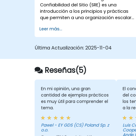
Confiabilidad del Sitio (SRE) es una
introducción a los principios y prácticas
que permiten a una organización escalar
de manera confiable y económica sus
Leer más...
servicios críticos. Introducir la confiabilidad
del sitio requiere un reacondicionamiento
organizacional, un nuevo enfoque en la
Última Actualización:
2025-11-04
ingeniería y la automatización, y la
adopción de diversos paradigmas de
trabajo nuevos.
Reseñas(5)
En mi opinión, una gran
El con
cantidad de ejemplos prácticos
del co
es muy útil para comprender el
los te
tema.
a la r
curso
mucho 
Pawel - EY GDS (CS) Poland Sp. z
Luis Castro Gamboa -
las te
o.o.
Cooper
Ande N