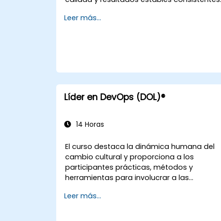
Leer más...
Líder en DevOps (DOL)®
14 Horas
El curso destaca la dinámica humana del
cambio cultural y proporciona a los
participantes prácticas, métodos y
herramientas para involucrar a las
personas en todo el espectro de DevOps
Leer más...
mediante el uso de escenarios y estudios
de casos reales. Al finalizar el curso, los
participantes contarán con elementos