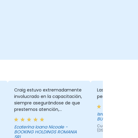
Craig estuvo extremadamente
Las practicas y la 
involucrado en la capacitación,
perfecta de teoría
siempre asegurándose de que
prestemos atención,
Israel Perez Juarez
adaptando los ejemplos a
BUSINESS NETWORK
nuestras actividades diarias y
Curso - DevSecOps Pra
Ecaterina Ioana Nicoale -
proporcionando una respuesta
(DSOP)®
BOOKING HOLDINGS ROMANIA
cada vez que se le preguntaba,
SRL