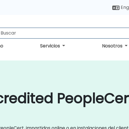
Eng
no
Servicios
Nosotros
redited PeopleCer
eopleCert, impartidos online o en instalaciones del clie