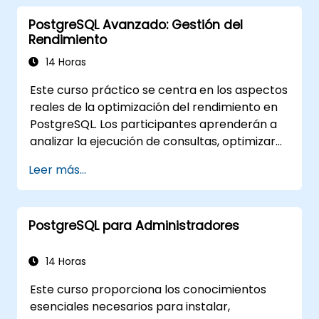
Generación Aumentada por Recuperación
PostgreSQL Avanzado: Gestión del
(RAG). Los estudiantes aprenderán a instalar
Rendimiento
PgVector y PgAI, generar y cargar vectores
de incrustación (embeddings), crear índices
14 Horas
vectoriales, implementar búsqueda
Este curso práctico se centra en los aspectos
semántica y RAG, y desarrollar aplicaciones
reales de la optimización del rendimiento en
Texto-a-SQL usando LangChain con
PostgreSQL. Los participantes aprenderán a
Python/JavaScript. Las demostraciones y la
analizar la ejecución de consultas, optimizar
práctica refuerzan los conceptos
índices, ajustar parámetros de memoria y del
fundamentales y las habilidades prácticas.
Leer más...
sistema, así como monitorear las cargas de
trabajo de manera efectiva. Escenarios del
mundo real y ejercicios prácticos demuestran
PostgreSQL para Administradores
cómo identificar y resolver cuellos de botella
tanto a nivel de base de datos como de
sistema.
14 Horas
Este curso proporciona los conocimientos
esenciales necesarios para instalar,