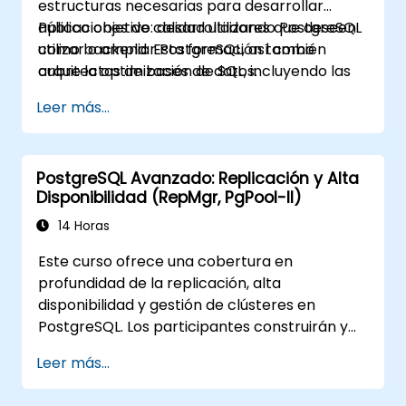
estructuras necesarias para desarrollar
aplicaciones de calidad utilizando PostgreSQL
Público objetivo: desarrolladores que deseen
como backend. Esta formación también
utilizar o ampliar PostgreSQL, así como
cubre la optimización de SQL, incluyendo las
arquitectos de bases de datos.
mejores prácticas para escribir SQL eficiente.
Leer más...
PostgreSQL Avanzado: Replicación y Alta
Disponibilidad (RepMgr, PgPool-II)
14 Horas
Este curso ofrece una cobertura en
profundidad de la replicación, alta
disponibilidad y gestión de clústeres en
PostgreSQL. Los participantes construirán y
gestionarán entornos multinodo, configurarán
Leer más...
la automatización del cambio a un nodo
secundario (failover) y explorarán soluciones