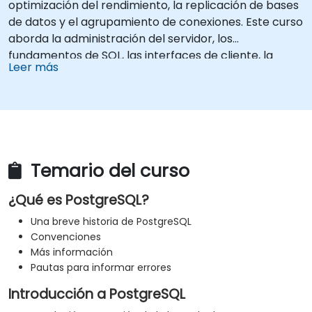
optimización del rendimiento, la replicación de bases
de datos y el agrupamiento de conexiones. Este curso
aborda la administración del servidor, los
fundamentos de SQL, las interfaces de cliente, la
Leer más
programación en el lado del servidor y los detalles
internos de la base de datos. La formación práctica
equipa a los administradores de bases de datos
(DBA) y desarrolladores para optimizar la ejecución
de consultas, gestionar copias de seguridad,
configurar el monitoreo y crear configuraciones
Temario del curso
robustas de grado empresarial para entornos
PostgreSQL de nivel corporativo.
¿Qué es PostgreSQL?
Una breve historia de PostgreSQL
Convenciones
Más información
Pautas para informar errores
Introducción a PostgreSQL