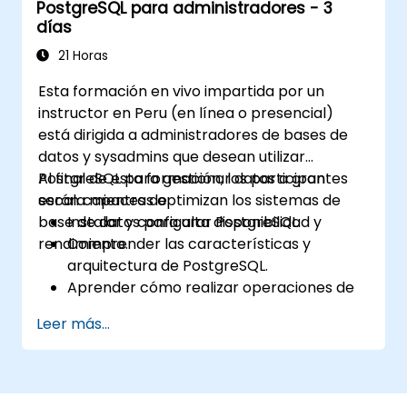
PostgreSQL para administradores - 3
seguridad, recuperación y monitoreo.
días
Optimizar el rendimiento de la base de
datos mediante estrategias de ajuste e
21 Horas
indexación.
Esta formación en vivo impartida por un
Utilizar las herramientas integradas de
instructor en Peru (en línea o presencial)
PostgreSQL para alta disponibilidad y
está dirigida a administradores de bases de
replicación.
datos y sysadmins que desean utilizar
Integrar PostgreSQL con frameworks
PostgreSQL para gestionar datos a gran
Al final de esta formación, los participantes
modernos de desarrollo de aplicaciones.
escala mientras optimizan los sistemas de
serán capaces de:
base de datos para alta disponibilidad y
Instalar y configurar PostgreSQL.
rendimiento.
Comprender las características y
arquitectura de PostgreSQL.
Aprender cómo realizar operaciones de
base de datos con SQL.
Leer más...
Realizar respaldos y recuperaciones de la
base de datos para prevenir la pérdida
de datos.
Configurar el servidor para alta