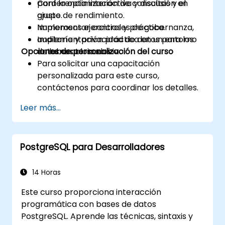
para la optimización de consultas y el
Conferencia interactiva y discusión en
ajuste de rendimiento.
grupo.
Implementar controles de gobernanza,
Numerosos ejercicios y práctica.
auditoría y privacidad de datos para los
Implementación práctica en un entorno
Opciones de personalización del curso
entornos clonados.
de laboratorio en vivo.
Para solicitar una capacitación
personalizada para este curso,
contáctenos para coordinar los detalles.
Leer más...
PostgreSQL para Desarrolladores
14 Horas
Este curso proporciona interacción
programática con bases de datos
PostgreSQL. Aprende las técnicas, sintaxis y