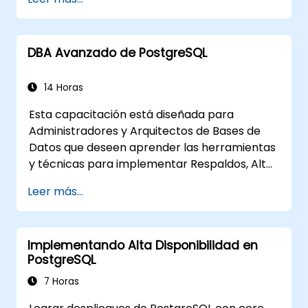
DBA Avanzado de PostgreSQL
14 Horas
Esta capacitación está diseñada para
Administradores y Arquitectos de Bases de
Datos que deseen aprender las herramientas
y técnicas para implementar Respaldos, Alta
Disponibilidad y Seguridad en PostgreSQL.
Leer más...
También aprenderás cómo identificar
consultas lentas, monitorear el rendimiento
de la base de datos y optimizar PostgreSQL
Implementando Alta Disponibilidad en
para mejorar su eficiencia.
PostgreSQL
7 Horas