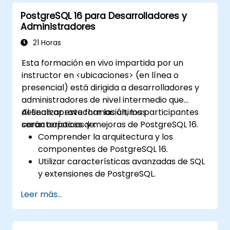
de balanceo de carga y agrupamiento de
PostgreSQL 16 para Desarrolladores y
conexiones. El curso incluye laboratorios
Administradores
prácticos de replicación y simulaciones de
recuperación.
21 Horas
Esta formación en vivo impartida por un
instructor en <ubicaciones> (en línea o
presencial) está dirigida a desarrolladores y
administradores de nivel intermedio que
desean aprovechar las últimas
Al finalizar esta formación, los participantes
características y mejoras de PostgreSQL 16.
serán capaces de:
Comprender la arquitectura y los
componentes de PostgreSQL 16.
Utilizar características avanzadas de SQL
y extensiones de PostgreSQL.
Implementar mejores prácticas de
Leer más...
seguridad y controles de acceso.
Realizar tareas de administración de
bases de datos, incluyendo copias de