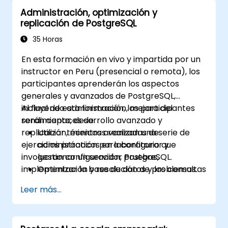
cubre los parámetros más importantes que
Administración, optimización y
deben ajustarse para lograr un rendimiento
replicación de PostgreSQL
óptimo.
35 Horas
En esta formación en vivo y impartida por un
instructor en Peru (presencial o remota), los
participantes aprenderán los aspectos
generales y avanzados de PostgreSQL,
incluyendo administración, mejora del
Al final de esta formación, los participantes
rendimiento, desarrollo avanzado y
serán capaces de:
replicación, mientras realizan una serie de
Utilizar técnicas avanzadas de
ejercicios prácticos en laboratorio que
administración para configurar y
involucran configuración, pruebas,
gestionar un servidor PostgreSQL.
implementación y resolución de problemas.
Optimizar la base de datos y las consultas
para obtener el máximo rendimiento.
Leer más...
Replicar y escalar un servidor PostgreSQL.