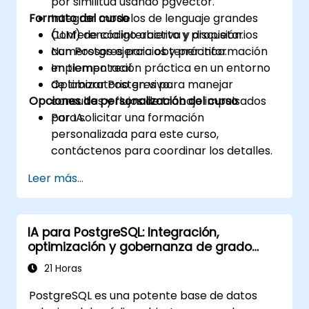
por similitud usando pgvector.
Formato del curso
Integrar modelos de lenguaje grandes
(LLM) de código abierto y propietarios
Conferencia interactiva y discusión.
con Postgres para obtener información
Numerosos ejercicios y práctica.
en tiempo real.
Implementación práctica en un entorno
Optimizar Postgres para manejar
de laboratorio en vivo.
Opciones de personalización del curso
consultas y flujos de trabajo impulsados
por IA.
Para solicitar una formación
personalizada para este curso,
contáctenos para coordinar los detalles.
Leer más...
IA para PostgreSQL: Integración,
optimización y gobernanza de grado
empresarial
21 Horas
PostgreSQL es una potente base de datos