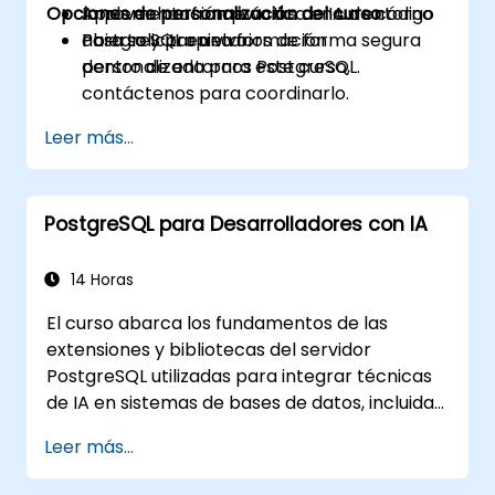
Opciones de personalización del curso
Aprovechar frameworks de IA de código
Implementación práctica en un entorno
abierto y propietarios de forma segura
PostgreSQL en vivo.
Para solicitar una formación
dentro de entornos PostgreSQL.
personalizada para este curso,
contáctenos para coordinarlo.
Leer más...
PostgreSQL para Desarrolladores con IA
14 Horas
El curso abarca los fundamentos de las
extensiones y bibliotecas del servidor
PostgreSQL utilizadas para integrar técnicas
de IA en sistemas de bases de datos, incluidas:
búsqueda por similitud/búsqueda semántica
Leer más...
basada en vectores de incrustación
(embeddings), consulta Texto-a-SQL y