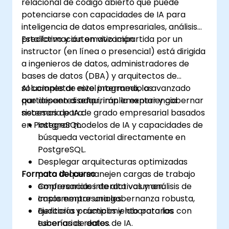
relacional de código abierto que puede
potenciarse con capacidades de IA para
inteligencia de datos empresariales, análisis
predictivo y automatización.
Esta formación en vivo impartida por un
instructor (en línea o presencial) está dirigida
a ingenieros de datos, administradores de
bases de datos (DBA) y arquitectos de
soluciones de nivel intermedio a avanzado
Al completar este programa, los
que deseen diseñar, implementar y gobernar
participantes adquirirán la experiencia
sistemas de IA de grado empresarial basados
necesaria para:
en PostgreSQL.
Integrar modelos de IA y capacidades de
búsqueda vectorial directamente en
PostgreSQL.
Desplegar arquitecturas optimizadas
Formato del curso
para IA que manejen cargas de trabajo
empresariales de alto volumen.
Conferencias interactivas y análisis de
Implementar una gobernanza robusta,
casos empresariales.
auditoría y cumplimiento para las
Ejercicios prácticos y laboratorios con
tuberías de datos de IA.
escenarios reales.