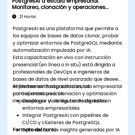
PostgresAI a escala empresarial:
Monitoreo, clonación y operaciones
impulsadas por IA
21 Horas
PostgresAI es una plataforma que permite a
los equipos de bases de datos clonar, probar
y optimizar entornos de PostgreSQL mediante
automatización impulsada por IA.
Esta capacitación en vivo con instrucción
presencial (en línea o in situ) está dirigida a
profesionales de DevOps e ingenieros de
bases de datos de nivel avanzado que deseen
implementar PostgresAI a escala empresarial
Al finalizar esta capacitación, los
para el monitoreo, clonación y optimización
participantes podrán:
impulsada por IA de sus bases de datos.
Desplegar y configurar PostgresAI en
entornos empresariales.
Integrar PostgresAI con pipelines de
CI/CD y clústeres de PostgreSQL.
Formato del curso
Aprovechar las insights generadas por IA