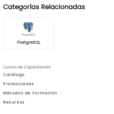
disponibilidad.
Categorías Relacionadas
Aprender las herramientas y técnicas
para sintonización de alto rendimiento.
Explorar las herramientas externas para
monitoreo y observabilidad.
PostgreSQL
Cursos de Capacitación
Catálogo
Promociones
Métodos de Formación
Recursos