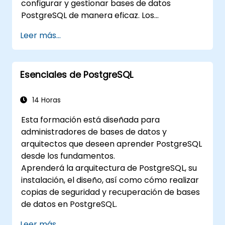
configurar y gestionar bases de datos
PostgreSQL de manera eficaz. Los
participantes aprenderán a manejar la
Leer más...
seguridad de los usuarios, realizar copias de
seguridad y restauraciones, gestionar
registros y ajustar parámetros básicos. A
Esenciales de PostgreSQL
través de ejercicios prácticos, los alumnos
llevarán a cabo tareas de administración del
mundo real y se prepararán para temas
14 Horas
avanzados como el rendimiento y la
Esta formación está diseñada para
replicación.
administradores de bases de datos y
arquitectos que deseen aprender PostgreSQL
desde los fundamentos.
Aprenderá la arquitectura de PostgreSQL, su
instalación, el diseño, así como cómo realizar
copias de seguridad y recuperación de bases
de datos en PostgreSQL.
Leer más...