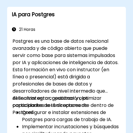
IA para Postgres
21 Horas
Postgres es una base de datos relacional
avanzada y de código abierto que puede
servir como base para sistemas impulsados
por IA y aplicaciones de inteligencia de datos.
Esta formación en vivo con instructor (en
línea o presencial) está dirigida a
profesionales de bases de datos y
desarrolladores de nivel intermedio que
desean integrar, gestionar y optimizar
Al finalizar esta capacitación, los
capacidades de IA directamente dentro de
participantes serán capaces de:
Postgres.
Configurar e instalar extensiones de
Postgres para cargas de trabajo de IA.
Implementar incrustaciones y búsquedas