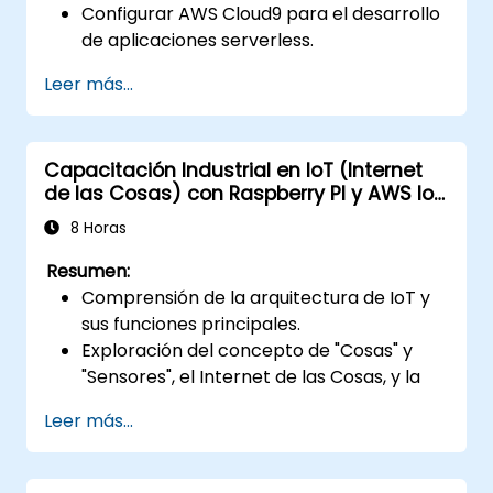
Configurar AWS Cloud9 para el desarrollo
de aplicaciones serverless.
Desarrollar, probar y desplegar
Leer más...
aplicaciones serverless utilizando AWS
Lambda.
Integrar AWS Lambda con otros servicios
Capacitación Industrial en IoT (Internet
de AWS, como API Gateway y S3.
de las Cosas) con Raspberry PI y AWS IoT
Optimizar las aplicaciones serverless
Core
para lograr un equilibrio entre
8 Horas
rendimiento y eficiencia en costos.
Resumen:
Comprensión de la arquitectura de IoT y
sus funciones principales.
Exploración del concepto de "Cosas" y
"Sensores", el Internet de las Cosas, y la
adaptación de funciones empresariales a
Leer más...
soluciones IoT.
Visión integral de los componentes de
software de IoT: hardware, firmware,