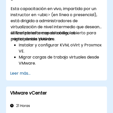
Esta capacitación en vivo, impartida por un
instructor en <ubic> (en línea o presencial),
está dirigida a administradores de
virtualización de nivel intermedio que desean
utilizar plataformas de código abierto para
Al finalizar esta capacitación, los
migrar desde VMware.
participantes podrán:
Instalar y configurar KVM, oVirt y Proxmox
VE.
Migrar cargas de trabajo virtuales desde
VMware.
Implementar alta disponibilidad y
Leer más...
recuperación ante desastres.
Optimizar el rendimiento en entornos de
virtualización de código abierto.
VMware vCenter
21 Horas