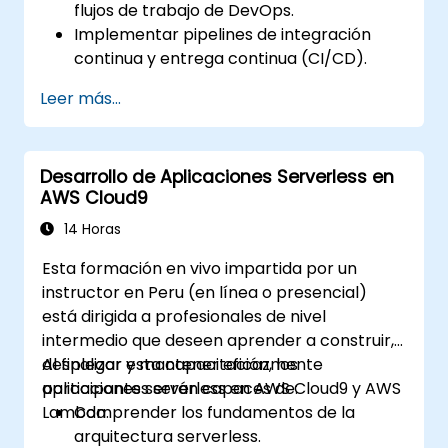
flujos de trabajo de DevOps.
Implementar pipelines de integración
continua y entrega continua (CI/CD).
Automatizar procesos de pruebas,
Leer más...
monitoreo e implementación utilizando
AWS Cloud9.
Integrar servicios de AWS como Lambda,
Desarrollo de Aplicaciones Serverless en
EC2 y S3 en los flujos de trabajo de
AWS Cloud9
DevOps.
Utilizar sistemas de control de versiones
14 Horas
como GitHub o GitLab dentro de AWS
Esta formación en vivo impartida por un
Cloud9.
instructor en Peru (en línea o presencial)
está dirigida a profesionales de nivel
intermedio que deseen aprender a construir,
desplegar y mantener eficazmente
Al finalizar esta capacitación, los
aplicaciones serverless en AWS Cloud9 y AWS
participantes serán capaces de:
Lambda.
Comprender los fundamentos de la
arquitectura serverless.