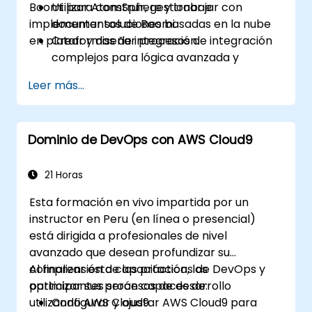
Boomi para construir, gestionar e
Utilizar AtomSphere y trabajar con
implementar soluciones basadas en la nube
documentos de Boomi.
en plataformas de integración.
Crear y diseñar procesos de integración
complejos para lógica avanzada y
procesamiento de datos.
Leer más...
Gestionar la implementación de
procesos de integración, registro de
eventos (logging) e informes.
Dominio de DevOps con AWS Cloud9
Capturar y manejar errores.
Aplicar buenas prácticas y técnicas para
integrarse con Boomi.
21 Horas
Esta formación en vivo impartida por un
instructor en Peru (en línea o presencial)
está dirigida a profesionales de nivel
avanzado que desean profundizar su
comprensión de las prácticas de DevOps y
Al finalizar esta capacitación, los
optimizar sus procesos de desarrollo
participantes serán capaces de:
utilizando AWS Cloud9.
Configurar y ajustar AWS Cloud9 para