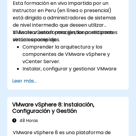
Esta formación en vivo impartida por un
instructor en Peru (en línea o presencial)
está dirigida a administradores de sistemas
de nivel intermedio que deseen utilizar
VMware vCenter para gestionar entornos
Al finalizar esta formación, los participantes
virtuales complejos.
serán capaces de:
Comprender la arquitectura y los
componentes de VMware vSphere y
vCenter Server.
Instalar, configurar y gestionar VMware
ESXi y vCenter Server.
Leer más...
Implementar configuraciones avanzadas
de red y almacenamiento.
Crear, gestionar y migrar máquinas
VMware vSphere 8: Instalación,
virtuales.
Configuración y Gestión
Asegurar la alta disponibilidad y la
recuperación ante desastres en un
48 Horas
entorno virtualizado.
VMware vSphere 8 es una plataforma de
Automatizar tareas de vSphere y