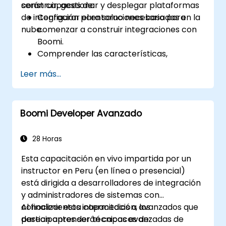
construir, gestionar y desplegar plataformas
serán capaces de:
de integración para soluciones basadas en la
Configurar el entorno necesario para
nube.
comenzar a construir integraciones con
Boomi.
Comprender las características,
arquitectura y conceptos clave de Boomi
Leer más...
AtomSphere.
Aprender cómo diseñar, construir y
desplegar procesos de integración con
Boomi Developer Avanzado
Boomi.
Utilizar el panel de control y las opciones
de informes de Boomi para monitorear
28 Horas
aplicaciones.
Esta capacitación en vivo impartida por un
Gestionar configuraciones y despliegues
instructor en Peru (en línea o presencial)
para Atom, Molecule y Atom Cloud.
está dirigida a desarrolladores de integración
Habilitar la integración y gestión de
y administradores de sistemas con
servicios web y APIs con Boomi.
conocimientos intermedios a avanzados que
Al finalizar esta capacitación, los
desean aprender técnicas avanzadas de
participantes serán capaces de: