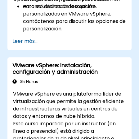
entorno dedicado de vSphere.
Para soluciones de formación
personalizadas en VMware vSphere,
contáctenos para discutir las opciones de
personalización.
Leer más...
VMware vSphere: Instalación,
configuración y administración
35 Horas
VMware vSphere es una plataforma líder de
virtualización que permite la gestión eficiente
de infraestructuras virtuales en centros de
datos y entornos de nube híbrida.
Este curso impartido por un instructor (en
línea o presencial) está dirigido a
profesionales de TI de nivel principiante e