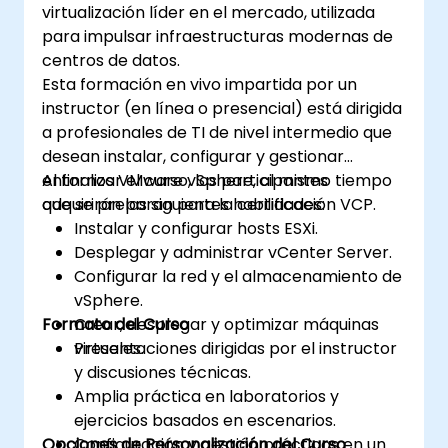
virtualización líder en el mercado, utilizada
gestionar el ciclo de vida y las
para impulsar infraestructuras modernas de
actualizaciones.
centros de datos.
Solucionar problemas comunes y aplicar
Esta formación en vivo impartida por un
buenas prácticas.
instructor (en línea o presencial) está dirigida
a profesionales de TI de nivel intermedio que
desean instalar, configurar y gestionar
entornos VMware vSphere, al mismo tiempo
Al finalizar el curso, los participantes
que se preparan para la certificación VCP.
adquirirán las siguientes habilidades:
Instalar y configurar hosts ESXi.
Desplegar y administrar vCenter Server.
Configurar la red y el almacenamiento de
vSphere.
Formato del Curso
Crear, desplegar y optimizar máquinas
virtuales.
Presentaciones dirigidas por el instructor
y discusiones técnicas.
Amplia práctica en laboratorios y
ejercicios basados en escenarios.
Opciones de Personalización del Curso
Configuración y gestión prácticas en un