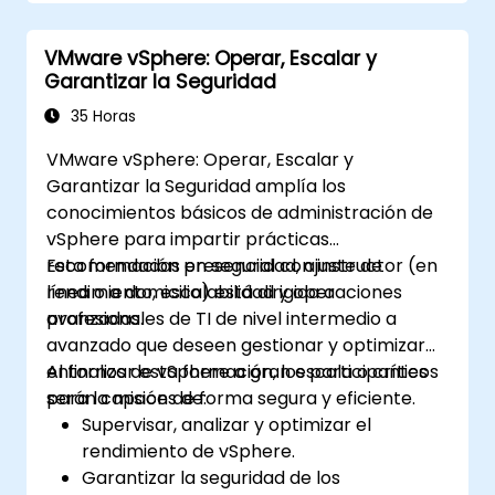
VMware vSphere: Operar, Escalar y
Garantizar la Seguridad
35 Horas
VMware vSphere: Operar, Escalar y
Garantizar la Seguridad amplía los
conocimientos básicos de administración de
vSphere para impartir prácticas
recomendadas en seguridad, ajuste de
Esta formación presencial con instructor (en
rendimiento, escalabilidad y operaciones
línea o a domicilio) está dirigida a
avanzadas.
profesionales de TI de nivel intermedio a
avanzado que deseen gestionar y optimizar
entornos de vSphere a gran escala o críticos
Al finalizar esta formación, los participantes
para la misión de forma segura y eficiente.
serán capaces de:
Supervisar, analizar y optimizar el
rendimiento de vSphere.
Garantizar la seguridad de los