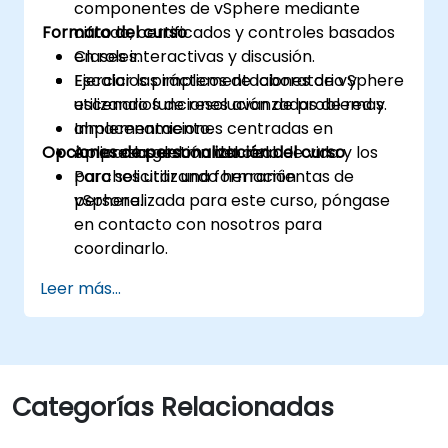
componentes de vSphere mediante
Formato del curso
cifrado, certificados y controles basados
en roles.
Clases interactivas y discusión.
Escalar las implementaciones de vSphere
Ejercicios prácticos de laboratorio y
utilizando funciones avanzadas de red y
escenarios de resolución de problemas.
almacenamiento.
Implementaciones centradas en
Opciones de personalización del curso
Aplicar la gestión del ciclo de vida y los
empresas del mundo real.
parches utilizando herramientas de
Para solicitar una formación
vSphere.
personalizada para este curso, póngase
en contacto con nosotros para
coordinarlo.
Leer más...
Categorías Relacionadas