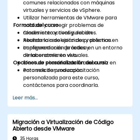
comunes relacionados con máquinas
virtuales y servicios de vSphere.
Utilizar herramientas de VMware para
Formato del curso
analizar y corregir problemas de
rendimiento y configuración.
Clases interactivas y debates.
Realizar la resolución de problemas en
Abundancia de ejercicios y práctica.
configuraciones de redes y
Implementación práctica en un entorno
almacenamiento virtuales.
de laboratorio en vivo.
Opciones de personalización del curso
Efectuar el análisis de la causa raíz en
entornos de producción.
Para solicitar una capacitación
personalizada para este curso,
contáctenos para coordinarla.
Leer más...
Migración a Virtualización de Código
Abierto desde VMware
35 Horas