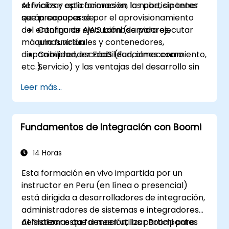
servicios y aplicaciones en la nube, sin tener
Al finalizar esta formación, los participantes
que preocuparse por el aprovisionamiento
serán capaces de:
del entorno de ejecución (servidores,
Configurar AWS Lambda para ejecutar
máquinas virtuales y contenedores,
una función.
disponibilidad, escalabilidad, almacenamiento,
Comprender FaaS (Funciones como
etc.).
Servicio) y las ventajas del desarrollo sin
servidor.
Leer más...
Construir, cargar y ejecutar funciones de
AWS Lambda.
Integrar funciones de Lambda con
Fundamentos de Integración con Boomi
diferentes fuentes de eventos.
Empaquetar, implementar, monitorear y
solucionar problemas de aplicaciones
14 Horas
basadas en Lambda.
Esta formación en vivo impartida por un
instructor en Peru (en línea o presencial)
está dirigida a desarrolladores de integración,
administradores de sistemas e integradores
de sistemas que deseen utilizar Boomi para
Al finalizar esta formación, los participantes