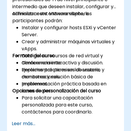
intermedio que deseen instalar, configurar y
administrar ent VMware vSphere.
Al finalizar este entrenamiento, los
participantes podrán:
Instalar y configurar hosts ESXi y vCenter
Server.
Crear y administrar máquinas virtuales y
vApps.
Formato del curso
Configurar recursos de red virtual y
almacenamiento.
Conferencia interactiva y discusión.
Implementar permisos de usuario,
Ejercicios prácticos en laboratorio y
monitoreo y solución básica de
demostraciones.
problemas.
Implementación práctica basada en
Opciones de personalización del curso
casos reales.
Para solicitar una capacitación
personalizada para este curso,
contáctenos para coordinarlo.
Leer más...