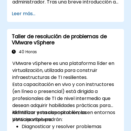
administrador. Tras una breve introducción a
Laboratorio práctico: construcción de un
la computación en la nube, obtendrás tu
Leer más...
dispositivo inteligente utilizando una
propia instancia de OpenStack y realizarás
Raspberry Pi y AWS IoT Core.
acciones prácticas operativas y
Visualización de datos de sensores y
administrativas. El curso abarca todos los
comunicación con la interfaz web.
Taller de resolución de problemas de
componentes básicos de OpenStack, desde
VMware vSphere
la arquitectura general hasta la
administración de la nube. El formato del
40 Horas
curso comprende aproximadamente un 75%
VMware vSphere es una plataforma líder en
de talleres prácticos en un entorno real de
virtualización, utilizada para construir
OpenStack.
infraestructuras de TI resilientes.
Esta capacitación en vivo y con instructores
(en línea o presencial) está dirigida a
profesionales de TI de nivel intermedio que
desean adquirir habilidades prácticas para
identificar y resolver problemas en entornos
Al finalizar esta capacitación, los
VMware vSphere.
participantes podrán:
Diagnosticar y resolver problemas