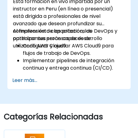
Esta formación en vivo impartida por un
instructor en Peru (en línea o presencial)
está dirigida a profesionales de nivel
avanzado que desean profundizar su
comprensión de las prácticas de DevOps y
Al finalizar esta capacitación, los
optimizar sus procesos de desarrollo
participantes serán capaces de:
utilizando AWS Cloud9.
Configurar y ajustar AWS Cloud9 para
flujos de trabajo de DevOps.
Implementar pipelines de integración
continua y entrega continua (CI/CD).
Automatizar procesos de pruebas,
Leer más...
monitoreo e implementación utilizando
AWS Cloud9.
Integrar servicios de AWS como Lambda,
EC2 y S3 en los flujos de trabajo de
DevOps.
Categorías Relacionadas
Utilizar sistemas de control de versiones
como GitHub o GitLab dentro de AWS
Cloud9.