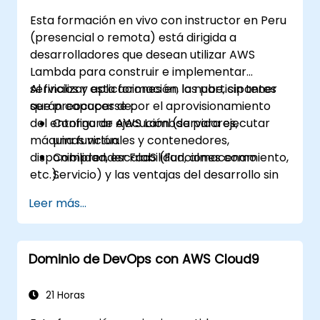
Esta formación en vivo con instructor en Peru
(presencial o remota) está dirigida a
desarrolladores que desean utilizar AWS
Lambda para construir e implementar
servicios y aplicaciones en la nube, sin tener
Al finalizar esta formación, los participantes
que preocuparse por el aprovisionamiento
serán capaces de:
del entorno de ejecución (servidores,
Configurar AWS Lambda para ejecutar
máquinas virtuales y contenedores,
una función.
disponibilidad, escalabilidad, almacenamiento,
Comprender FaaS (Funciones como
etc.).
Servicio) y las ventajas del desarrollo sin
servidor.
Leer más...
Construir, cargar y ejecutar funciones de
AWS Lambda.
Integrar funciones de Lambda con
Dominio de DevOps con AWS Cloud9
diferentes fuentes de eventos.
Empaquetar, implementar, monitorear y
solucionar problemas de aplicaciones
21 Horas
basadas en Lambda.