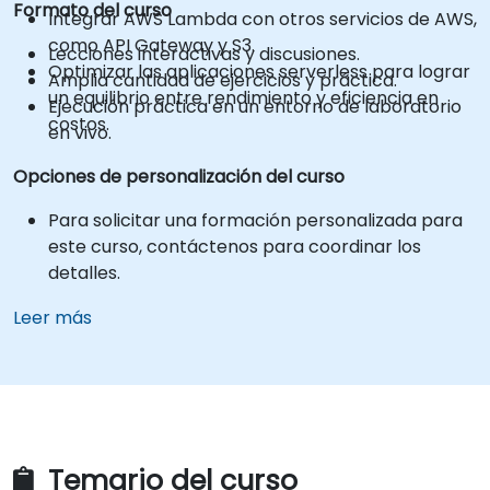
Formato del curso
Integrar AWS Lambda con otros servicios de AWS,
como API Gateway y S3.
Lecciones interactivas y discusiones.
Optimizar las aplicaciones serverless para lograr
Amplia cantidad de ejercicios y práctica.
un equilibrio entre rendimiento y eficiencia en
Ejecución práctica en un entorno de laboratorio
costos.
en vivo.
Opciones de personalización del curso
Para solicitar una formación personalizada para
este curso, contáctenos para coordinar los
detalles.
Leer más
Temario del curso