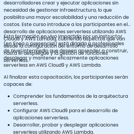
desarrolladores crear y ejecutar aplicaciones sin
necesidad de gestionar infraestructura, lo que
posibilita una mayor escalabilidad y una reducción de
costos. Este curso introduce a los participantes en el
desarrollo de aplicaciones serverless utilizando AWS
Esta formación en vivo impartida por un instructor
Cloud9 y AWS Lambda, cubriendo aspectos que van
(en línea o presencial) está dirigida a profesionales
desde la configuración del entorno de desarrollo
de nivel intermedio que deseen aprender a construir,
hasta el despliegue y la gestión de funciones
desplegar y mantener eficazmente aplicaciones
serverless.
serverless en AWS Cloud9 y AWS Lambda.
Al finalizar esta capacitación, los participantes serán
capaces de:
Comprender los fundamentos de la arquitectura
serverless.
Configurar AWS Cloud9 para el desarrollo de
aplicaciones serverless.
Desarrollar, probar y desplegar aplicaciones
serverless utilizando AWS Lambda.