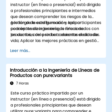
instructor (en línea o presencial) está dirigida
a profesionales principiantes e intermedios
que desean comprender los riesgos de la
gestión de la configuración y aplicar
A lo largo de esta formación, los participantes
conceptos de ingeniería de líneas de
podrán: Analizar los riesgos relacionados con
productos, con o sin herramientas dedicadas.
los cambios del producto durante el ciclo de
vida; Aplicar las mejores prácticas en gestión
de la configuración; Comprender los
Leer más...
conceptos clave de la ingeniería de líneas de
productos; Modelar la variabilidad y las líneas
de productos, con o sin herramientas;
Introducción a la Ingeniería de Líneas de
Implementar un proceso integral desde la
Productos con pure::variants
definición de la variabilidad hasta la
derivación del producto; Y evaluar los
7 Horas
beneficios del uso de herramientas como
Este curso práctico impartido por un
pure::variants y FeatureIDE
instructor (en línea o presencial) está dirigido
a profesionales principiantes que desean
utilizar pure::variants para comprender e