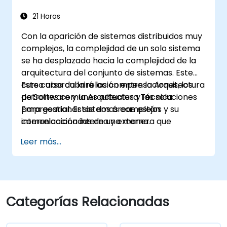
herramienta adecuada para el modelado de
sistemas.
21 Horas
Con la aparición de sistemas distribuidos muy
complejos, la complejidad de un solo sistema
se ha desplazado hacia la complejidad de la
arquitectura del conjunto de sistemas. Este
curso aborda la relación entre la Arquitectura
Este curso cubrirá las compensaciones, los
de Software y la Arquitectura Técnica
patrones comunes actuales y las soluciones
Empresarial. Estas dos áreas están
para gestionar sistemas complejos y su
interrelacionadas de una manera que
comunicación interna y externa.
actualmente no está bien descrita. Por
Leer más...
ejemplo, dividir un sistema monolítico
complejo en dos sistemas que se comunican
mediante servicios web provocará cambios
sustanciales tanto en los nuevos sistemas
como en la arquitectura entre ellos.
Categorías Relacionadas