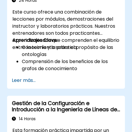
24 Horas
los Lenguajes Específicos del Dominio (DSL)
Este curso ofrece una combinación de
en MagicDraw.
lecciones por módulos, demostraciones del
instructor y laboratorios prácticos. Nuestros
entrenadores son todos practicantes
experimentados que comprenden el equilibrio
Aprendizajes Clave:
entre la teoría y la práctica.
Conocimiento sobre el propósito de las
ontologías
Comprensión de los beneficios de los
grafos de conocimiento
Conocimiento funcional de Protégé y el
Leer más...
modelado conceptual
Gestión de la Configuración e
Introducción a la Ingeniería de Líneas de
Productos
14 Horas
Esta formación práctica impartida por un