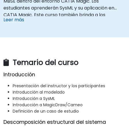
MBSE dentro del entorno CATIA Magic. Los
estudiantes aprenderán SysML y su aplicación en
CATIA Magic. Este curso también brinda a los
Leer más
participantes una comprensión profunda de las
capacidades de simulación de CATIA Magic, incluidas
las simulaciones paramétricas, simulaciones
conductuales, análisis comparativos, integraciones
con MATLAB, interfaces de usuario simuladas,
creación de gráficos y tablas, entre otros.
Temario del curso
Introducción
Presentación del instructor y los participantes
Introducción al modelado
Introducción a SysML
Introducción a MagicDraw/Cameo
Definición de un caso de estudio
Descomposición estructural del sistema