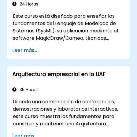
24 Horas
Este curso está diseñado para enseñar los
fundamentos del Lenguaje de Modelado de
Sistemas (SysML), su aplicación mediante el
software MagicDraw/Cameo, técnicas
básicas de simulación de la Ingeniería de
Leer más...
Sistemas Basada en Modelos (MBSE) y las
mejores prácticas en MBSE.
Arquitectura empresarial en la UAF
35 Horas
Usando una combinación de conferencias,
demostraciones y laboratorios interactivos,
este curso muestra los fundamentos para
construir y mantener una Arquitectura
empresarial (EA) utilizando el Marco de
Leer más...