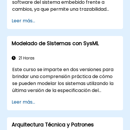
software del sistema embebido frente a
cambios, ya que permite una trazabilidad
coherente de las reglas de negocio
Leer más...
encapsuladas en las funciones del sistema y
aquellas relacionadas con las opciones de uso
(casos de uso) de los usuarios finales hacia el
Modelado de Sistemas con SysML
nivel de implementación del software.
21 Horas
Este curso se imparte en dos versiones para
brindar una comprensión práctica de cómo
se pueden modelar los sistemas utilizando la
última versión de la especificación del
Lenguaje de Modelado de Sistemas (SysML)
Leer más...
de OMG. La notación y la semántica
subyacente de SysML se explican de manera
que permitan a los estudiantes aplicar lo
Arquitectura Técnica y Patrones
aprendido en cualquier método o