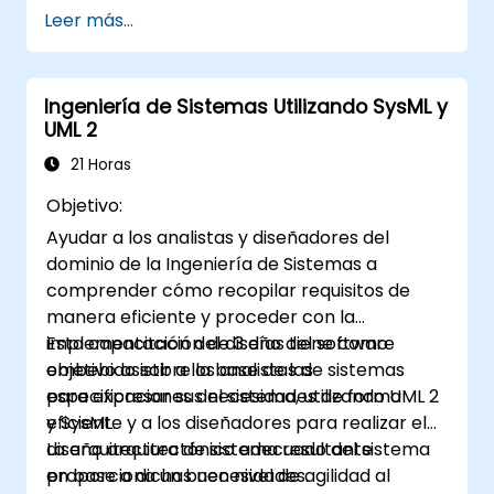
Evaluar la consistencia de los modelos
Leer más...
con respecto a los requisitos del sistema
y la arquitectura
Realizar revisiones estructuradas de
Ingeniería de Sistemas Utilizando SysML y
modelos
UML 2
Agregar comentarios claros y relevantes
dentro de Capella
21 Horas
Objetivo:
Ayudar a los analistas y diseñadores del
dominio de la Ingeniería de Sistemas a
comprender cómo recopilar requisitos de
manera eficiente y proceder con la
implementación del diseño del software
Esta capacitación de 3 días tiene como
embebido sobre la base de las
objetivo asistir a los analistas de sistemas
especificaciones del sistema, utilizando UML 2
para expresar sus necesidades de forma
y SysML.
eficiente y a los diseñadores para realizar el
diseño arquitectónico adecuado del sistema
La arquitectura de sistema resultante
en base a dichas necesidades.
proporciona un buen nivel de agilidad al