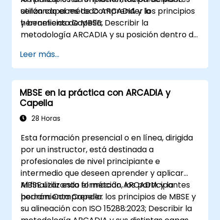
utilizando el método ARCADIA y la
serán capaces de Comprender los principios
herramienta Capella.
y beneficios de MBSE; Describir la
metodología ARCADIA y su posición dentro de
la ingeniería de sistemas; Explicar el valor
Leer más...
añadido de Capella en comparación con las
herramientas tradicionales basadas en
documentos; Identificar los impactos de la
MBSE en la práctica con ARCADIA y
adopción de MBSE en los procesos y
Capella
prácticas de ingeniería; y Comprender la
contribución de MBSE a la continuidad digital y
28 Horas
la colaboración multidisciplinaria
Esta formación presencial o en línea, dirigida
por un instructor, está destinada a
profesionales de nivel principiante e
intermedio que deseen aprender y aplicar
MBSE utilizando el método ARCADIA y la
Al finalizar esta formación, los participantes
herramienta Capella.
podrán: Comprender los principios de MBSE y
su alineación con ISO 15288:2023; Describir la