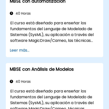
MBSE con automatización
Utilizar características de MBPLE, como
modelos de funciones, puntos de
variación y configuraciones
40 Horas
El curso está diseñado para enseñar los
fundamentos del Lenguaje de Modelado de
Sistemas (SysML), su aplicación a través del
software MagicDraw/Cameo, las técnicas
básicas de simulación de Ingeniería de
Leer más...
Sistemas Basada en Modelos (MBSE) y las
mejores prácticas en MBSE. Esta formación
cubre los fundamentos para crear plantillas y
MBSE con Análisis de Modelos
generar informes dentro del conjunto de
herramientas MagicDraw/Cameo, y enseña
cómo funcionan las macros y scripts dentro
40 Horas
de MagicDraw y en qué contextos pueden
El curso está diseñado para enseñar los
aplicarse.
fundamentos del Lenguaje de Modelado de
Sistemas (SysML), su aplicación a través del
software MagicDraw/Cameo, técnicas