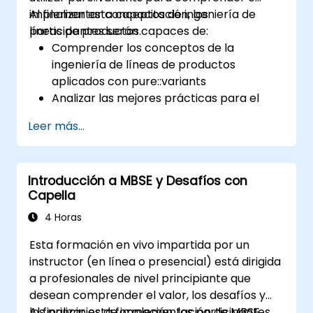
implementar conceptos de ingeniería de
Al finalizar esta capacitación, los
líneas de productos.
participantes serán capaces de:
Comprender los conceptos de la
ingeniería de líneas de productos
aplicados con pure::variants
Analizar las mejores prácticas para el
modelado de líneas de productos
Leer más...
Implementar un proceso completo de
variabilidad (desde la definición hasta la
instanciación de variantes)
Introducción a MBSE y Desafíos con
Utilizar pure::variants con conectores
Capella
como Microsoft Office
4 Horas
Esta formación en vivo impartida por un
instructor (en línea o presencial) está dirigida
a profesionales de nivel principiante que
desean comprender el valor, los desafíos y
los principios de implementación de MBSE
Al finalizar esta formación, los participantes