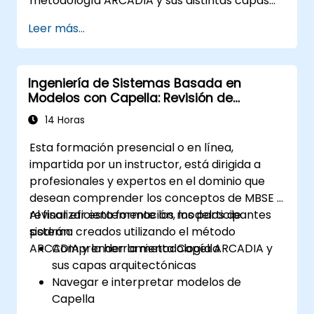
metodología ARCADIA y sus distintas capas
arquitectónicas; Aplicar ARCADIA desde la
Leer más...
necesidad operativa hasta la arquitectura
física; Utilizar Capella para construir, analizar
y gestionar modelos de sistemas;
Ingeniería de Sistemas Basada en
Implementar las mejores prácticas en
Modelos con Capella: Revisión de
modelado de sistemas mediante un caso de
modelos para expertos en el dominio
estudio real
14 Horas
Esta formación presencial o en línea,
impartida por un instructor, está dirigida a
profesionales y expertos en el dominio que
desean comprender los conceptos de MBSE y
revisar eficientemente los modelos de
Al finalizar esta formación, los participantes
sistema creados utilizando el método
podrán:
ARCADIA y la herramienta Capella.
Comprender la metodología ARCADIA y
sus capas arquitectónicas
Navegar e interpretar modelos de
Capella