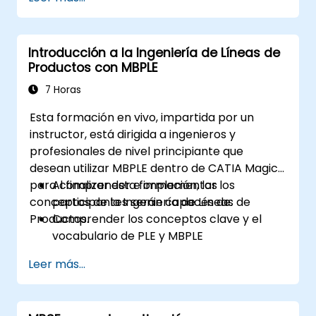
Arquitectura Unificada (UAF), versión 1.2.
Introducción a la Ingeniería de Líneas de
Productos con MBPLE
7 Horas
Esta formación en vivo, impartida por un
instructor, está dirigida a ingenieros y
profesionales de nivel principiante que
desean utilizar MBPLE dentro de CATIA Magic
para comprender e implementar los
Al finalizar esta formación, los
conceptos de la Ingeniería de Líneas de
participantes serán capaces de:
Productos.
Comprender los conceptos clave y el
vocabulario de PLE y MBPLE
Describir las mejores prácticas para el
Leer más...
modelado de líneas de productos
Implementar un proceso de definición de
línea de productos en CATIA Magic