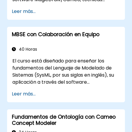
básicas de simulación de Ingeniería de
Leer más...
Sistemas Basada en Modelos (MBSE) y
mejores prácticas en MBSE. Esta formación
enseña los conceptos principales y
MBSE con Colaboración en Equipo
características de las reglas de validación,
suites de validación y métricas del modelo, y
está diseñada para introducir los conceptos
40 Horas
principales y características del desarrollo y
El curso está diseñado para enseñar los
uso de consultas en modelos en
fundamentos del Lenguaje de Modelado de
MagicDraw/Cameo.​
Sistemas (SysML, por sus siglas en inglés), su
aplicación a través del software
MagicDraw/Cameo, técnicas básicas de
Leer más...
simulación en MBSE y las mejores prácticas
en este campo. Esta capacitación
proporciona una introducción básica a los
Fundamentos de Ontología con Cameo
conceptos y características principales de
Concept Modeler
CATIA No Magic Teamwork Cloud, e introduce
los conceptos fundamentales y funciones de