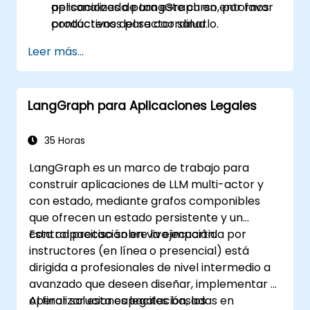
aplicaciones de LangGraph en entornos
personalizada para este curso, por favor
productivos del sector salud.
contáctenos para coordinarlo.
Leer más...
LangGraph para Aplicaciones Legales
35 Horas
LangGraph es un marco de trabajo para
construir aplicaciones de LLM multi-actor y
con estado, mediante grafos componibles
que ofrecen un estado persistente y un
control preciso sobre la ejecución.
Esta capacitación en vivo impartida por
instructores (en línea o presencial) está
dirigida a profesionales de nivel intermedio a
avanzado que deseen diseñar, implementar y
operar soluciones legales basadas en
Al finalizar esta capacitación, los