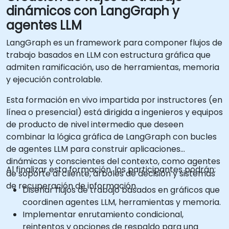
dinámicos con LangGraph y
agentes LLM
LangGraph es un framework para componer flujos de
trabajo basados en LLM con estructura gráfica que
admiten ramificación, uso de herramientas, memoria
y ejecución controlable.
Esta formación en vivo impartida por instructores (en
línea o presencial) está dirigida a ingenieros y equipos
de producto de nivel intermedio que deseen
combinar la lógica gráfica de LangGraph con bucles
de agentes LLM para construir aplicaciones
dinámicas y conscientes del contexto, como agentes
Al finalizar esta formación, los participantes podrán:
de soporte al cliente, árboles de decisión y sistemas
de recuperación de información.
Diseñar flujos de trabajo basados en gráficos que
coordinen agentes LLM, herramientas y memoria.
Implementar enrutamiento condicional,
reintentos y opciones de respaldo para una