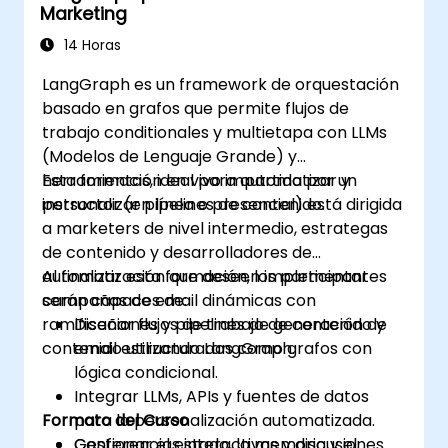
Marketing
14 Horas
LangGraph es un framework de orquestación
basado en grafos que permite flujos de
trabajo conditionales y multietapa con LLMs
(Modelos de Lenguaje Grande) y
herramientas, ideal para automatizar y
Esta formación en vivo impartida por un
personalizar pipelines de contenido.
instructor (en línea o presencial) está dirigida
a marketers de nivel intermedio, estrategas
de contenido y desarrolladores de
automatización que deseen implementar
Al finalizar esta formación, los participantes
campañas de email dinámicas con
serán capaces de:
ramificaciones y pipelines de generación de
Diseñar flujos de trabajo de contenido y
contenido utilizando LangGraph.
email estructurados como grafos con
lógica condicional.
Integrar LLMs, APIs y fuentes de datos
Formato del Curso
para la personalización automatizada.
Gestionar el estado, la memoria y el
Conferencias interactivas y discusiones