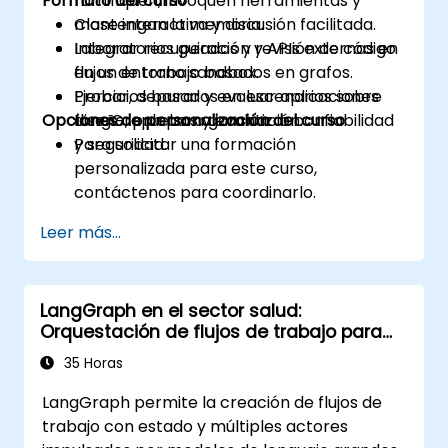
Formato del curso
ramifiquen, invoquen herramientas y
mantengan la memoria.
Clase interactiva y discusión facilitada.
Integrar recuperación y APIs externas en
Laboratorios guiados y revisión de código
flujos de trabajo basados en grafos.
en un entorno sandbox.
Probar, depurar y evaluar aplicaciones
Ejercicios basados en escenarios sobre
Opciones de personalización del curso
LangGraph para garantizar confiabilidad
diseño, pruebas y evaluación.
y seguridad.
Para solicitar una formación
personalizada para este curso,
contáctenos para coordinarlo.
Leer más...
LangGraph en el sector salud:
Orquestación de flujos de trabajo para
entornos regulados
35 Horas
LangGraph permite la creación de flujos de
trabajo con estado y múltiples actores