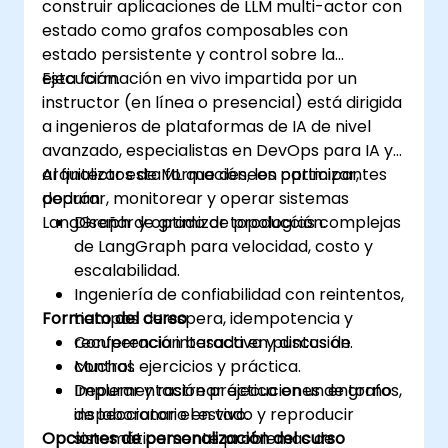
construir aplicaciones de LLM multi-actor con
estado como grafos composables con
estado persistente y control sobre la
ejecución.
Esta formación en vivo impartida por un
instructor (en línea o presencial) está dirigida
a ingenieros de plataformas de IA de nivel
avanzado, especialistas en DevOps para IA y
arquitectos de ML que deseen optimizar,
Al finalizar esta formación, los participantes
depurar, monitorear y operar sistemas
podrán:
LangGraph de grado de producción.
Diseñar y optimizar topologías complejas
de LangGraph para velocidad, costo y
escalabilidad.
Ingeniería de confiabilidad con reintentos,
Formato del curso
tiempos de espera, idempotencia y
recuperación basada en puntos de
Conferencia interactiva y discusión.
control.
Muchas ejercicios y práctica.
Depurar y rastrear ejecuciones de grafos,
Implementación práctica en un entorno
inspeccionar el estado y reproducir
de laboratorio en vivo.
Opciones de personalización del curso
sistemáticamente problemas de