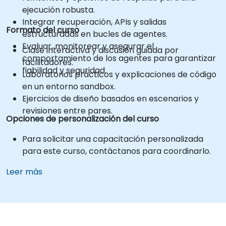
ejecución robusta.
Integrar recuperación, APIs y salidas
Formato del curso
estructuradas en bucles de agentes.
Evaluar, monitorear y asegurar el
Clase interactiva y discusión guiada por
comportamiento de los agentes para garantizar
facilitadores.
fiabilidad y seguridad.
Laboratorios prácticos y explicaciones de código
en un entorno sandbox.
Ejercicios de diseño basados en escenarios y
revisiones entre pares.
Opciones de personalización del curso
Para solicitar una capacitación personalizada
para este curso, contáctanos para coordinarlo.
Leer más