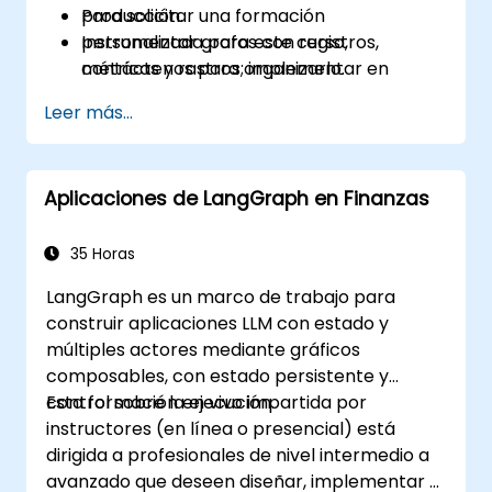
producción.
Para solicitar una formación
Instrumentar grafos con registros,
personalizada para este curso,
métricas y rastros; implementar en
contáctenos para organizarlo.
producción y monitorear SLA y costos.
Leer más...
Aplicaciones de LangGraph en Finanzas
35 Horas
LangGraph es un marco de trabajo para
construir aplicaciones LLM con estado y
múltiples actores mediante gráficos
composables, con estado persistente y
control sobre la ejecución.
Esta formación en vivo impartida por
instructores (en línea o presencial) está
dirigida a profesionales de nivel intermedio a
avanzado que deseen diseñar, implementar y