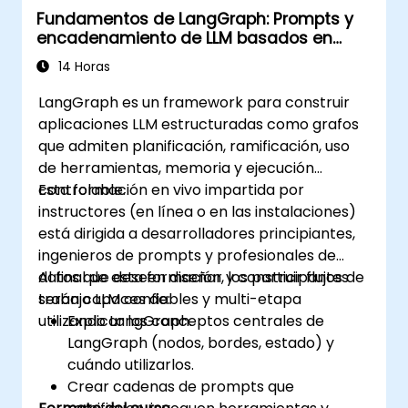
Fundamentos de LangGraph: Prompts y
encadenamiento de LLM basados en
grafos
14 Horas
LangGraph es un framework para construir
aplicaciones LLM estructuradas como grafos
que admiten planificación, ramificación, uso
de herramientas, memoria y ejecución
controlable.
Esta formación en vivo impartida por
instructores (en línea o en las instalaciones)
está dirigida a desarrolladores principiantes,
ingenieros de prompts y profesionales de
datos que deseen diseñar y construir flujos de
Al final de esta formación, los participantes
trabajo LLM confiables y multi-etapa
serán capaces de:
utilizando LangGraph.
Explicar los conceptos centrales de
LangGraph (nodos, bordes, estado) y
cuándo utilizarlos.
Crear cadenas de prompts que