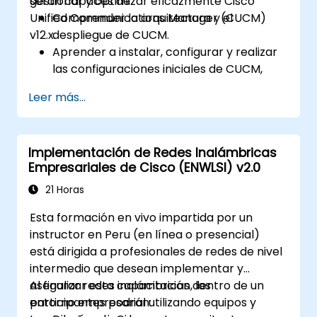
gestionar y optimizar eficazmente Cisco
serán capaces de:
Unified Communications Manager (CUCM)
Comprender la arquitectura y el
v12.x.
despliegue de CUCM.
Aprender a instalar, configurar y realizar
las configuraciones iniciales de CUCM,
incluida la configuración de usuarios,
Leer más...
dispositivos y ajustes de red básicos.
Implementar y gestionar el enrutamiento
de llamadas.
Implementación de Redes Inalámbricas
Efectuar el mantenimiento del sistema y
Empresariales de Cisco (ENWLSI) v2.0
la resolución de problemas.
21 Horas
Esta formación en vivo impartida por un
instructor en Peru (en línea o presencial)
está dirigida a profesionales de redes de nivel
intermedio que desean implementar y
asegurar redes inalámbricas dentro de un
Al finalizar esta capacitación, los
entorno empresarial utilizando equipos y
participantes podrán: