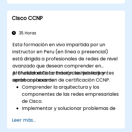
otros protocolos de seguridad para
prevenir accesos no autorizados y
Cisco CCNP
amenazas.
Prepararse para el examen de
certificación CCNA Routing & Switching.
35 Horas
Esta formación en vivo impartida por un
instructor en Peru (en línea o presencial)
está dirigida a profesionales de redes de nivel
avanzado que desean comprender en
profundidad Cisco Enterprise Network y
Al finalizar esta formación, los participantes
aprobar el examen de certificación CCNP.
serán capaces de:
Comprender la arquitectura y los
componentes de las redes empresariales
de Cisco.
Implementar y solucionar problemas de
tecnologías de enrutamiento avanzadas
Leer más...
y asegurar redes LAN y WAN
empresariales.