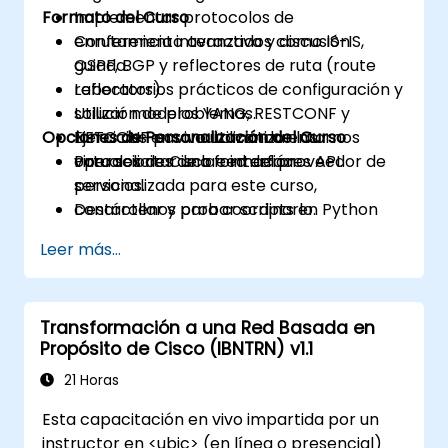
Formato del Curso
Implementar protocolos de
enrutamiento avanzados como IS-IS,
Conferencia interactiva y discusión
OSPF, BGP y reflectores de ruta (route
guiada.
reflectors).
Laboratorios prácticos de configuración y
Utilizar modelos YANG, RESTCONF y
solución de problemas.
Opciones de Personalización del Curso
NETCONF para automatizar las
Ejercicios en vivo utilizando entornos
operaciones de la red del proveedor de
virtuales de Cisco e interfaces API.
Para solicitar una formación
servicios.
personalizada para este curso,
Desarrollar y probar scripts en Python
contáctenos para coordinarlo.
para la gestión de configuración y
Leer más...
monitorización.
Transformación a una Red Basada en
Propósito de Cisco (IBNTRN) v1.1
21 Horas
Esta capacitación en vivo impartida por un
instructor en <ubic> (en línea o presencial)