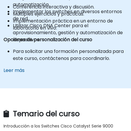
automatización.
Conferencia interactiva y discusión.
Implementar los switches en diversos entornos
Múltiples ejercicios y prácticas.
de red.
Implementación práctica en un entorno de
Utilizar Cisco DNA Center para el
laboratorio en vivo.
aprovisionamiento, gestión y automatización de
Opciones de personalización del curso
dispositivos.
Para solicitar una formación personalizada para
este curso, contáctenos para coordinarlo.
Leer más
Temario del curso
Introducción a los Switches Cisco Catalyst Serie 9000