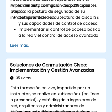
implementar y configurar Cisco ISE para
Al finalizar esta formación, los participantes
mejorar la postura de seguridad de su
podrán:
infraestructura de red.
Comprender la arquitectura de Cisco ISE
y sus capacidades de control de acceso.
Implementar el control de acceso básico
a la red y el control de acceso avanzado
a la red.
Leer más...
Configurar y gestionar TACACS+ para la
administración de dispositivos, la
autorización de comandos y el control de
Soluciones de Conmutación Cisco:
acceso basado en roles.
Implementación y Gestión Avanzadas
35 Horas
Esta formación en vivo, impartida por un
instructor, se realiza en <ubicación> (en línea
o presencial), y está dirigida a ingenieros de
red, arquitectos y administradores de
sistemas de nivel intermedio que desean
Al finalizar esta formación, los participantes