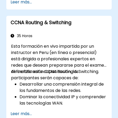
Leer más...
evaluaciones continuas y ahorros
significativos en los costos de certificación,
este curso está diseñado para apoyar a los
CCNA Routing & Switching
participantes en la consecución de sus
objetivos de certificación en redes.
35 Horas
Esta formación en vivo impartida por un
instructor en Peru (en línea o presencial)
está dirigida a profesionales expertos en
redes que desean prepararse para el examen
de certificación CCNA Routing & Switching.
Al finalizar esta capacitación, los
participantes serán capaces de:
Desarrollar una comprensión integral de
los fundamentos de las redes.
Dominar la conectividad IP y comprender
las tecnologías WAN.
Asegurar dispositivos de red mediante
Leer más...
Listas de Control de Acceso (ACL), VPN y