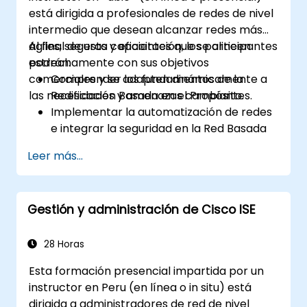
está dirigida a profesionales de redes de nivel
intermedio que desean alcanzar redes más
ágiles, seguras y eficientes que se alineen
Al final de esta capacitación, los participantes
estrechamente con sus objetivos
podrán:
comerciales y se adapten dinámicamente a
Comprender los fundamentos de la
las necesidades y amenazas cambiantes.
Redificación Basada en el Propósito.
Implementar la automatización de redes
e integrar la seguridad en la Red Basada
en el Propósito.
Leer más...
Utilizar analíticas para la monitorización
de redes y comprender cómo la garantía
(assurance) puede proporcionar
Gestión y administración de Cisco ISE
información sobre el rendimiento de la
red y la experiencia del usuario.
Diseñar e implementar una IBN que
28 Horas
cumpla con los requisitos comerciales y
Esta formación presencial impartida por un
los objetivos operativos.
instructor en Peru (en línea o in situ) está
dirigida a administradores de red de nivel