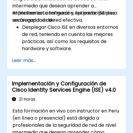
intermedio que desean aprender a
implementar, configurar y optimizar ISE para
Al finalizar esta formación, los participantes
una seguridad de red efectiva.
serán capaces de:
Desplegar Cisco ISE en diversos entornos
de red, teniendo en cuenta las mejores
prácticas, así como los requisitos de
hardware y software.
Implementar la perfilación de red para
Leer más...
identificar y clasificar los dispositivos
conectados.
Gestionar la autorización y el control de
Implementación y Configuración de
acceso.
Cisco Identity Services Engine (ISE) v4.0
Configurar políticas de postura, acciones
de remediación y módulos de
21 Horas
cumplimiento.
Esta formación en vivo con instructor en Peru
(en línea o presencial) está dirigida a
profesionales de la seguridad de red de nivel
intermedio que desean aprender cómo