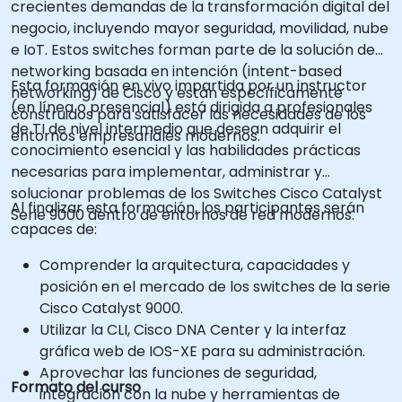
crecientes demandas de la transformación digital del
negocio, incluyendo mayor seguridad, movilidad, nube
e IoT. Estos switches forman parte de la solución de
networking basada en intención (intent-based
Esta formación en vivo impartida por un instructor
networking) de Cisco y están específicamente
(en línea o presencial) está dirigida a profesionales
construidos para satisfacer las necesidades de los
de TI de nivel intermedio que desean adquirir el
entornos empresariales modernos.
conocimiento esencial y las habilidades prácticas
necesarias para implementar, administrar y
solucionar problemas de los Switches Cisco Catalyst
Al finalizar esta formación, los participantes serán
Serie 9000 dentro de entornos de red modernos.
capaces de:
Comprender la arquitectura, capacidades y
posición en el mercado de los switches de la serie
Cisco Catalyst 9000.
Utilizar la CLI, Cisco DNA Center y la interfaz
gráfica web de IOS-XE para su administración.
Aprovechar las funciones de seguridad,
Formato del curso
integración con la nube y herramientas de