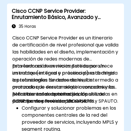
Configurar y administrar soluciones Cisco
Cisco CCNP Service Provider:
SD-WAN para redes empresariales.
Enrutamiento Básico, Avanzado y
Diseñar redes empresariales con énfasis
Automatización
en escalabilidad, seguridad y
35 Horas
disponibilidad.
Cisco CCNP Service Provider es un itinerario
Rendir el Examen de Certificación CCNP
de certificación de nivel profesional que valida
con confianza.
las habilidades en el diseño, implementación y
operación de redes modernas de
proveedores de servicios. Este curso ofrece
Esta formación en vivo impartida por un
un enfoque integral y práctico para dominar
instructor (en línea o presencial) está dirigida
las tecnologías fundamentales, los
a profesionales de redes de nivel intermedio a
protocolos de enrutamiento avanzados y las
avanzado que desean adquirir conocimientos
herramientas de automatización utilizadas en
prácticos en los dominios principales de
Al finalizar esta capacitación, los
entornos de proveedor de servicios.
CCNP Service Provider: SPCOR, SPRI y SPAUTO.
participantes serán capaces de:
Configurar y solucionar problemas en los
componentes centrales de la red del
proveedor de servicios, incluyendo MPLS y
segment routing.