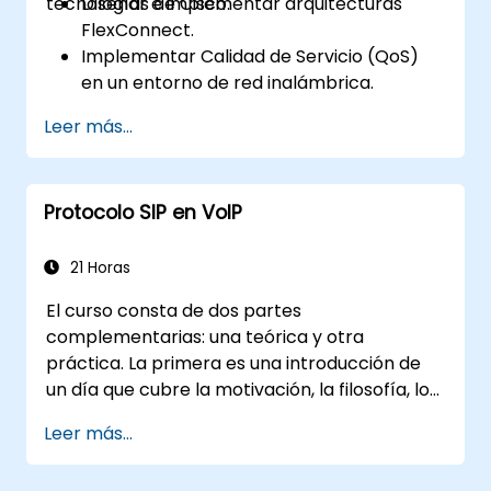
tecnologías de Cisco.
Diseñar e implementar arquitecturas
FlexConnect.
Implementar Calidad de Servicio (QoS)
en un entorno de red inalámbrica.
Configurar y solucionar problemas de
Leer más...
multicast en una red inalámbrica.
Implementar seguridad para la
conectividad de clientes inalámbricos.
Protocolo SIP en VoIP
21 Horas
El curso consta de dos partes
complementarias: una teórica y otra
práctica. La primera es una introducción de
un día que cubre la motivación, la filosofía, los
fundamentos y las reglas de operación del
Leer más...
protocolo SIP, así como las formas en que se
utiliza para implementar servicios de