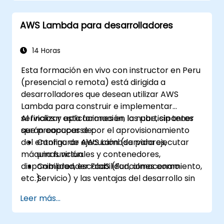
AWS Lambda para desarrolladores
14 Horas
Esta formación en vivo con instructor en Peru
(presencial o remota) está dirigida a
desarrolladores que desean utilizar AWS
Lambda para construir e implementar
servicios y aplicaciones en la nube, sin tener
Al finalizar esta formación, los participantes
que preocuparse por el aprovisionamiento
serán capaces de:
del entorno de ejecución (servidores,
Configurar AWS Lambda para ejecutar
máquinas virtuales y contenedores,
una función.
disponibilidad, escalabilidad, almacenamiento,
Comprender FaaS (Funciones como
etc.).
Servicio) y las ventajas del desarrollo sin
servidor.
Leer más...
Construir, cargar y ejecutar funciones de
AWS Lambda.