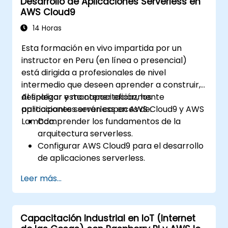
Desarrollo de Aplicaciones Serverless en
EC2 y S3 en los flujos de trabajo de
AWS Cloud9
DevOps.
Utilizar sistemas de control de versiones
14 Horas
como GitHub o GitLab dentro de AWS
Esta formación en vivo impartida por un
Cloud9.
instructor en Peru (en línea o presencial)
está dirigida a profesionales de nivel
intermedio que deseen aprender a construir,
desplegar y mantener eficazmente
Al finalizar esta capacitación, los
aplicaciones serverless en AWS Cloud9 y AWS
participantes serán capaces de:
Lambda.
Comprender los fundamentos de la
arquitectura serverless.
Configurar AWS Cloud9 para el desarrollo
de aplicaciones serverless.
Desarrollar, probar y desplegar
Leer más...
aplicaciones serverless utilizando AWS
Lambda.
Integrar AWS Lambda con otros servicios
Capacitación Industrial en IoT (Internet
de AWS, como API Gateway y S3.