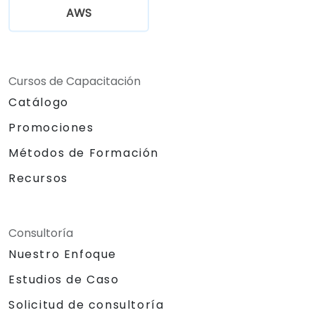
geocercado.
AWS
Fundamentos de la comunicación de
dispositivos IoT a la nube mediante MQTT.
Conexión de dispositivos IoT a AWS
mediante MQTT usando AWS IoT Core.
Cursos de Capacitación
Integración de AWS IoT Core con AWS
Catálogo
Lambda para procesamiento y Amazon
DynamoDB para almacenamiento de
Promociones
datos.
Métodos de Formación
Conexión de una Raspberry Pi a AWS IoT
Core para una comunicación de datos
Recursos
fluida.
Laboratorio práctico: construcción de un
dispositivo inteligente utilizando una
Consultoría
Raspberry Pi y AWS IoT Core.
Nuestro Enfoque
Visualización de datos de sensores y
comunicación con la interfaz web.
Estudios de Caso
Solicitud de consultoría