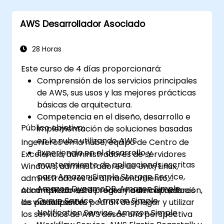
certificación.
AWS Desarrollador Asociado
28 Horas
Este curso de 4 días proporcionará:
Comprensión de los servicios principales
de AWS, sus usos y las mejores prácticas
básicas de arquitectura.
Competencia en el diseño, desarrollo e
Público objetivo:
implementación de soluciones basadas
en la nube utilizando AWS.
Ingenieros en la nube, equipo de Centro de
Experiencia en el desarrollo y
Excelencia, administradores de servidores
mantenimiento de aplicaciones escritas
Windows, administradores de Unix/Linux,
para Amazon Simple Storage Service,
administradores de almacenamiento,
Amazon DynamoDB, Amazon Simple
administradores de redes y administradores
Al completar este programa de capacitación,
Queue Service, Amazon Simple
de virtualización.
los participantes podrán desplegar y utilizar
Notification Service, Amazon Simple
los servicios de AWS desde una perspectiva