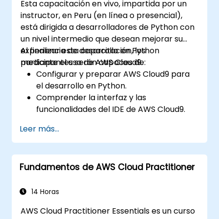
Esta capacitación en vivo, impartida por un
instructor, en Peru (en línea o presencial),
está dirigida a desarrolladores de Python con
un nivel intermedio que desean mejorar su
experiencia de desarrollo en Python
Al finalizar esta capacitación, los
mediante el uso de AWS Cloud9.
participantes serán capaces de:
Configurar y preparar AWS Cloud9 para
el desarrollo en Python.
Comprender la interfaz y las
funcionalidades del IDE de AWS Cloud9.
Escribir, depurar e implementar
Leer más...
aplicaciones Python en AWS Cloud9.
Colaborar con otros desarrolladores
utilizando la plataforma AWS Cloud9.
Fundamentos de AWS Cloud Practitioner
Integrar AWS Cloud9 con otros servicios
de AWS para implementaciones
avanzadas.
14 Horas
AWS Cloud Practitioner Essentials es un curso