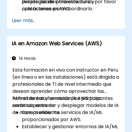
despliegue de infraestructura y
personalizada para este curso, por favor
aplicaciones en AWS.
contáctenos para coordinarlo.
Leer más...
IA en Amazon Web Services (AWS)
14 Horas
Esta formación en vivo con instructor en Peru
(en línea o en las instalaciones) está dirigida a
profesionales de TI de nivel intermedio que
desean aprender cómo aprovechar las
herramientas y servicios de AWS para
Al final de esta formación, los participantes
construir, entrenar y desplegar modelos de IA
serán capaces de:
de manera eficiente.
Comprender los servicios de IA/ML
proporcionados por AWS.
Establecer y gestionar entornos de IA/ML