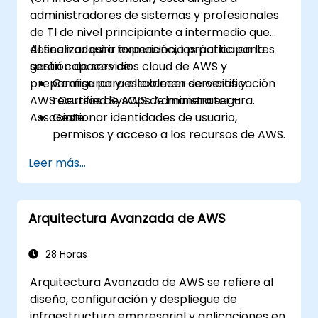
administradores de sistemas y profesionales
de TI de nivel principiante a intermedio que
deseen adquirir experiencia práctica en la
Al finalizar esta formación, los participantes
gestión de servicios cloud de AWS y
serán capaces de:
prepararse para el examen de certificación
Configurar y establecer servicios y
AWS Certified SysOps Administrator -
recursos de AWS de manera segura.
Associate.
Gestionar identidades de usuario,
permisos y acceso a los recursos de AWS.
Diseñar e implementar sistemas
Leer más...
escalables, de alta disponibilidad y
tolerantes a fallos en AWS.
Implementar y gestionar el flujo de datos
Arquitectura Avanzada de AWS
hacia y desde AWS.
Optimizar el uso de los servicios de AWS
para garantizar una operación eficiente y
28 Horas
la gestión de costos.
Arquitectura Avanzada de AWS se refiere al
diseño, configuración y despliegue de
infraestructura empresarial y aplicaciones en