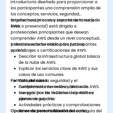
introductorio diseñado para proporcionar a
los participantes una comprensión amplia de
los conceptos, servicios, seguridad,
arquitectura, precios y soporte de la nube de
Esta formación en vivo con instructores (en
AWS.
línea o presencial) está dirigida a
profesionales principiantes que desean
comprender AWS desde un nivel conceptual
y sentar una base sólida para futuros
Al final de esta formación, los participantes
aprendizajes o certificaciones de AWS.
podrán:
Describir la infraestructura global básica
de la nube de AWS.
Explicar los servicios clave de AWS y sus
casos de uso comunes.
Formato del curso
Comprender la seguridad y el
cumplimiento normativo dentro de AWS.
Conferencia interactiva y discusión.
Navegar por los modelos de precios y
Uso práctico de la Consola de AWS en
planes de soporte.
ejercicios guiados.
Actividades prácticas y comprobaciones
Opciones de personalización del curso
de conocimiento alineadas con la guía del