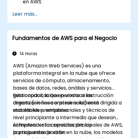
en AWS.
Adquirir experiencia práctica en la
Leer más...
construcción, entrenamiento y
despliegue de modelos de IA utilizando
Amazon SageMaker.
Fundamentos de AWS para el Negocio
Aprender a utilizar diversos servicios de IA
de AWS para casos de uso específicos.
14 Horas
AWS (Amazon Web Services) es una
plataforma integral en la nube que ofrece
servicios de cómputo, almacenamiento,
bases de datos, redes, análisis y servicios
gestionados, lo que permite a las
Esta capacitación en vivo con instrucción
organizaciones construir soluciones
directa (en línea o presencial) está dirigida a
escalables y rentables.
stakeholders empresariales y técnicos de
nivel principiante a intermedio que desean
comprender los servicios principales de AWS,
Al finalizar esta capacitación, los
la propuesta de valor en la nube, los modelos
participantes podrán: