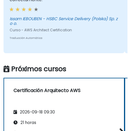
B
S
Issam IEBOUBEN - HSBC Service Delivery (Polska) Sp. z
o o.
C
Curso - AWS Architect Certification
Tr
Traducción Automática
Próximos cursos
Certificación Arquitecto AWS
2026-09-18 09:30
21 horas