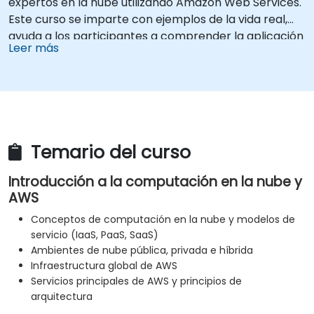
expertos en la nube utilizando Amazon Web Services.
Este curso se imparte con ejemplos de la vida real,
ayuda a los participantes a comprender la aplicación
Leer más
práctica de conceptos como los fundamentos de la
computación en la nube, Amazon Web Services
(AWS), Infraestructura como Servicio (IaaS),
Plataforma como Servicio (PaaS), Software como
Servicio (SaaS), Nubes privadas y programación en la
nube. Después de este curso, los participantes
Temario del curso
podrán implementar sus propias soluciones en la
nube utilizando instancias EC2, buckets S3, entre
Introducción a la computación en la nube y
otros.
AWS
Conceptos de computación en la nube y modelos de
servicio (IaaS, PaaS, SaaS)
Ambientes de nube pública, privada e híbrida
Infraestructura global de AWS
Servicios principales de AWS y principios de
arquitectura