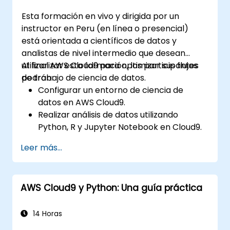
Esta formación en vivo y dirigida por un
instructor en Peru (en línea o presencial)
está orientada a científicos de datos y
analistas de nivel intermedio que desean
utilizar AWS Cloud9 para optimizar sus flujos
Al finalizar esta formación, los participantes
de trabajo de ciencia de datos.
podrán:
Configurar un entorno de ciencia de
datos en AWS Cloud9.
Realizar análisis de datos utilizando
Python, R y Jupyter Notebook en Cloud9.
Integrar AWS Cloud9 con servicios de
Leer más...
datos de AWS como S3, RDS y Redshift.
Utilizar AWS Cloud9 para el desarrollo y
despliegue de modelos de aprendizaje
AWS Cloud9 y Python: Una guía práctica
automático.
Optimizar flujos de trabajo en la nube
para el análisis y procesamiento de datos.
14 Horas