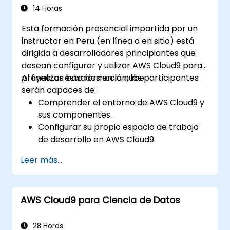
14 Horas
Esta formación presencial impartida por un
instructor en Peru (en línea o en sitio) está
dirigida a desarrolladores principiantes que
desean configurar y utilizar AWS Cloud9 para
proyectos basados en la nube.
Al finalizar esta formación, los participantes
serán capaces de:
Comprender el entorno de AWS Cloud9 y
sus componentes.
Configurar su propio espacio de trabajo
de desarrollo en AWS Cloud9.
Desarrollar y ejecutar aplicaciones
Leer más...
simples dentro de AWS Cloud9.
Familiarizarse con las características de
colaboración de AWS Cloud9.
AWS Cloud9 para Ciencia de Datos
28 Horas