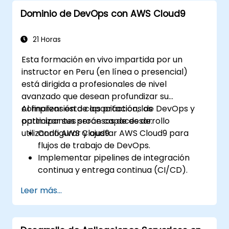
Integrar funciones de Lambda con
Dominio de DevOps con AWS Cloud9
diferentes fuentes de eventos.
Empaquetar, implementar, monitorear y
solucionar problemas de aplicaciones
21 Horas
basadas en Lambda.
Esta formación en vivo impartida por un
instructor en Peru (en línea o presencial)
está dirigida a profesionales de nivel
avanzado que desean profundizar su
comprensión de las prácticas de DevOps y
Al finalizar esta capacitación, los
optimizar sus procesos de desarrollo
participantes serán capaces de:
utilizando AWS Cloud9.
Configurar y ajustar AWS Cloud9 para
flujos de trabajo de DevOps.
Implementar pipelines de integración
continua y entrega continua (CI/CD).
Automatizar procesos de pruebas,
Leer más...
monitoreo e implementación utilizando
AWS Cloud9.
Integrar servicios de AWS como Lambda,