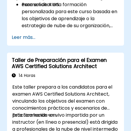
examen de AWS.
Para solicitar una formación
personalizada para este curso basada en
los objetivos de aprendizaje o la
estrategia de nube de su organización,
contáctenos para coordinar.
Leer más...
Taller de Preparación para el Examen
AWS Certified Solutions Architect
14 Horas
Este taller prepara a los candidatos para el
examen AWS Certified Solutions Architect,
vinculando los objetivos del examen con
conocimientos prácticos y escenarios de
práctica hands-on.
Esta formación en vivo impartida por un
instructor (en línea o presencial) está dirigida
a profesionales de la nube de nivel intermedio