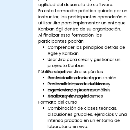
agilidad del desarrollo de software.
En esta formación práctica guiada por un
instructor, los participantes aprenderán a
utilizar Jira para implementar un enfoque
Kanban ágil dentro de su organización.
Al finalizar esta formación, los
participantes podrán:
Comprender los principios detrás de
Agile y Kanban
Usar Jira para crear y gestionar un
proyecto Kanban
Público objetivo
Personalizar Jira según las
necesidades de su organización
Gestores de producto
Realizar búsquedas básicas y
Desarrolladores de software
avanzadas, así como análisis
Ingenieros de pruebas
Generar y revisar informes
Analistas de negocios
Formato del curso
Combinación de clases teóricas,
discusiones grupales, ejercicios y una
intensa práctica en un entorno de
laboratorio en vivo.