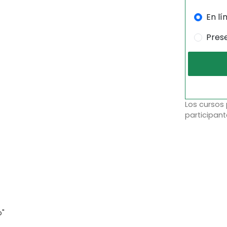
En lí
Pres
Los cursos
participant
o"