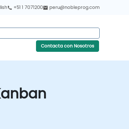
lish
+51 1 7071200
peru@nobleprog.com
Contacta con Nosotros
Kanban