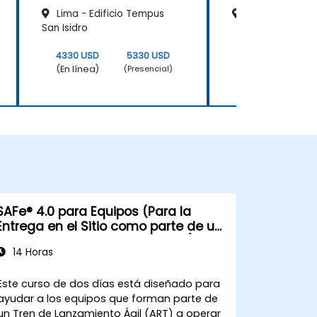
Lima - Edificio Tempus
Lima - Miguel 
San Isidro
4330 USD
5330 USD
4330 USD
(En línea)
(En línea)
(Presencial)
SAFe® 4.0 para Equipos (Para la
Entrega en el Sitio como parte de un
Mundo Real Agile Release Train)
14 Horas
Este curso de dos días está diseñado para
ayudar a los equipos que forman parte de
un Tren de Lanzamiento Ágil (ART) a operar