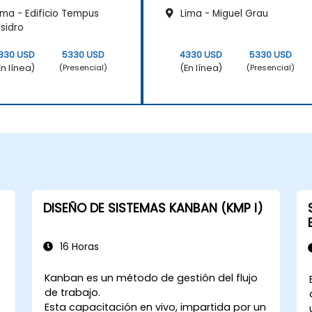
ima - Edificio Tempus
Lima - Miguel Grau
Isidro
330 USD
5330 USD
4330 USD
5330 USD
En línea)
(En línea)
(Presencial)
(Presencial)
DISEÑO DE SISTEMAS KANBAN (KMP I)
16 Horas
Kanban es un método de gestión del flujo
de trabajo.
Esta capacitación en vivo, impartida por un