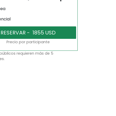
nea
encial
Precio por participante
 públicos requieren más de 5
es.