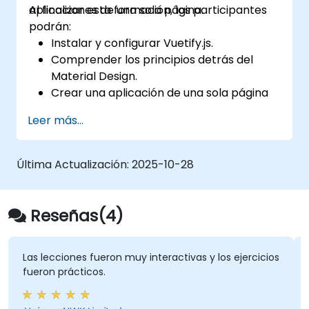
aplicaciones de una sola página.
Al finalizar esta formación, los participantes
podrán:
Instalar y configurar Vuetify.js.
Comprender los principios detrás del
Material Design.
Crear una aplicación de una sola página
con una interfaz de usuario avanzada
Leer más...
utilizando Vue.js y Vuetify.js.
Última Actualización:
2025-10-28
Reseñas(4)
Las lecciones fueron muy interactivas y los ejercicios
fueron prácticos.