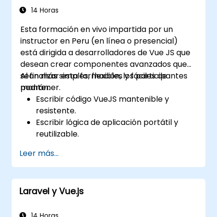
14 Horas
Esta formación en vivo impartida por un
instructor en Peru (en línea o presencial)
está dirigida a desarrolladores de Vue JS que
desean crear componentes avanzados que
sean más simples, flexibles y fáciles de
Al finalizar esta formación, los participantes
mantener.
podrán:
Escribir código VueJS mantenible y
resistente.
Escribir lógica de aplicación portátil y
reutilizable.
Crear componentes y widgets
Leer más...
personalizados evitando la complejidad
innecesaria.
Laravel y Vue.js
14 Horas