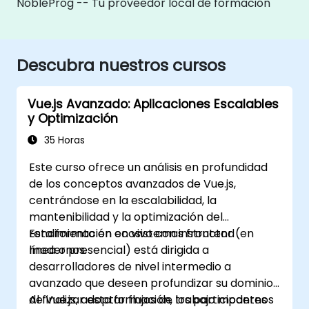
NobleProg -- Tu proveedor local de formación
Descubra nuestros cursos
Vue.js Avanzado: Aplicaciones Escalables
y Optimización
35 Horas
Este curso ofrece un análisis en profundidad
de los conceptos avanzados de Vue.js,
centrándose en la escalabilidad, la
mantenibilidad y la optimización del
rendimiento en ecosistemas frontend
Esta formación en vivo con instructor (en
modernos.
línea o presencial) está dirigida a
desarrolladores de nivel intermedio a
avanzado que deseen profundizar su dominio
de Vue.js, adoptar flujos de trabajo modernos
Al finalizar esta formación, los participantes