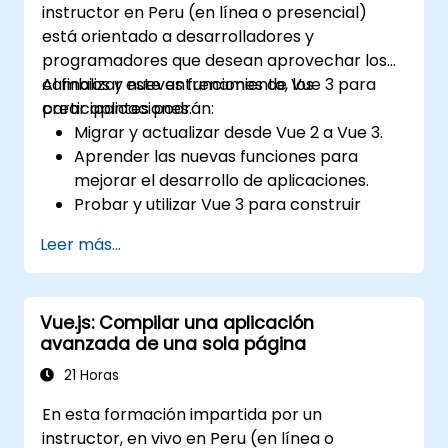
instructor en Peru (en línea o presencial)
está orientado a desarrolladores y
programadores que desean aprovechar los
cambios y nuevas funciones de Vue 3 para
Al finalizar este entrenamiento, los
crear aplicaciones.
participantes podrán:
Migrar y actualizar desde Vue 2 a Vue 3.
Aprender las nuevas funciones para
mejorar el desarrollo de aplicaciones.
Probar y utilizar Vue 3 para construir
aplicaciones mantenibles y confiables.
Leer más...
Vue.js: Compilar una aplicación
avanzada de una sola página
21 Horas
En esta formación impartida por un
instructor, en vivo en Peru (en línea o