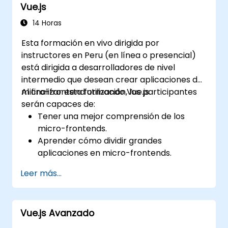
Vue.js
14 Horas
Esta formación en vivo dirigida por
instructores en Peru (en línea o presencial)
está dirigida a desarrolladores de nivel
intermedio que desean crear aplicaciones de
micro-frontend utilizando Vue.js.
Al finalizar esta formación, los participantes
serán capaces de:
Tener una mejor comprensión de los
micro-frontends.
Aprender cómo dividir grandes
aplicaciones en micro-frontends.
Implementar micro-frontends utilizando
Leer más...
diferentes enfoques.
Construir aplicaciones de micro-frontend
con Vue.js.
Vue.js Avanzado