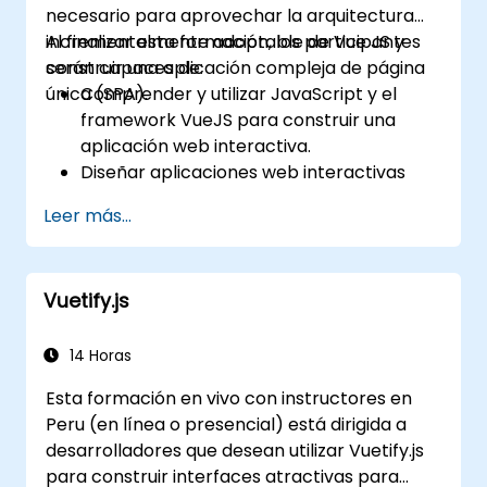
necesario para aprovechar la arquitectura
incrementalmente adoptable de Vue JS y
Al finalizar esta formación, los participantes
construir una aplicación compleja de página
serán capaces de:
única (SPA).
Comprender y utilizar JavaScript y el
framework VueJS para construir una
aplicación web interactiva.
Diseñar aplicaciones web interactivas
que reaccionen eficientemente a los
Leer más...
eventos del usuario.
Escribir código modular y reutilizable.
Transformar gradualmente una vista en
Vuetify.js
una completa aplicación de página única.
14 Horas
Esta formación en vivo con instructores en
Peru (en línea o presencial) está dirigida a
desarrolladores que desean utilizar Vuetify.js
para construir interfaces atractivas para