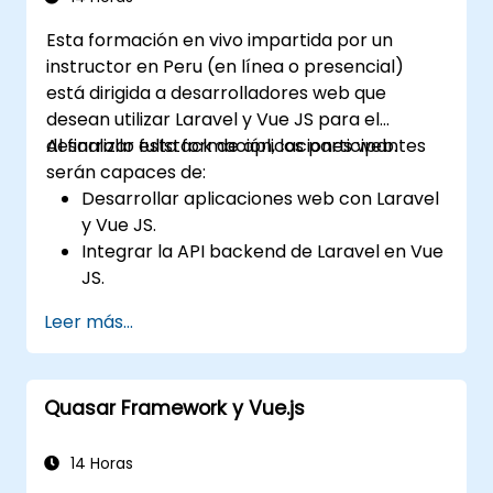
Esta formación en vivo impartida por un
instructor en Peru (en línea o presencial)
está dirigida a desarrolladores web que
desean utilizar Laravel y Vue JS para el
desarrollo fullstack de aplicaciones web.
Al finalizar esta formación, los participantes
serán capaces de:
Desarrollar aplicaciones web con Laravel
y Vue JS.
Integrar la API backend de Laravel en Vue
JS.
Desplegar una aplicación de Laravel.
Leer más...
Quasar Framework y Vue.js
14 Horas