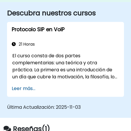
Descubra nuestros cursos
Protocolo SIP en VoIP
21 Horas
El curso consta de dos partes
complementarias: una teórica y otra
práctica. La primera es una introducción de
un día que cubre la motivación, la filosofía, los
fundamentos y las reglas de operación del
Leer más...
protocolo SIP, así como las formas en que se
utiliza para implementar servicios de
telecomunicaciones, con especial atención a
Última Actualización:
2025-11-03
la telefonía IP y VoIP. La segunda parte, de dos
días de duración, permite a los participantes
aprender los aspectos prácticos de la
Reseñas(1)