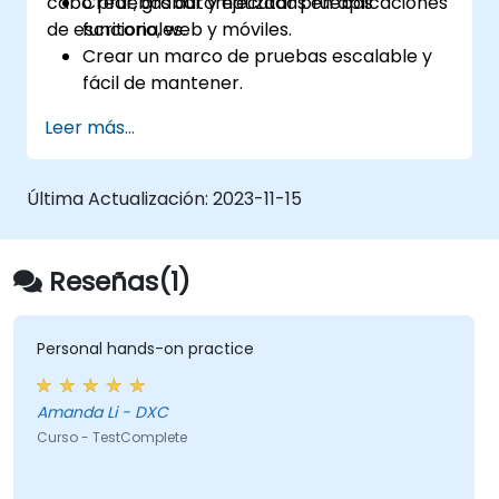
cabo pruebas automatizadas en aplicaciones
Crear, grabar y ejecutar pruebas
de escritorio, web y móviles.
funcionales.
Crear un marco de pruebas escalable y
fácil de mantener.
Crear puntos de verificación, ajustar las
Leer más...
pruebas para múltiples dispositivos y
analizar los resultados de las pruebas.
Utilizar las extensiones de script de
Última Actualización:
2023-11-15
TestComplete.
Reseñas(1)
Personal hands-on practice
Amanda Li - DXC
Curso - TestComplete