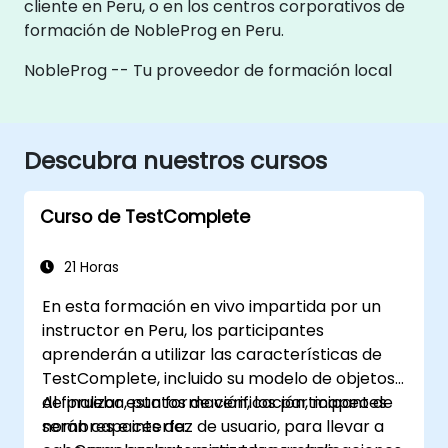
cliente en Peru, o en los centros corporativos de
formación de NobleProg en Peru.
NobleProg -- Tu proveedor de formación local
Descubra nuestros cursos
Curso de TestComplete
21 Horas
En esta formación en vivo impartida por un
instructor en Peru, los participantes
aprenderán a utilizar las características de
TestComplete, incluido su modelo de objetos
de prueba, puntos de verificación, mapeo de
Al finalizar esta formación, los participantes
nombres e interfaz de usuario, para llevar a
serán capaces de: