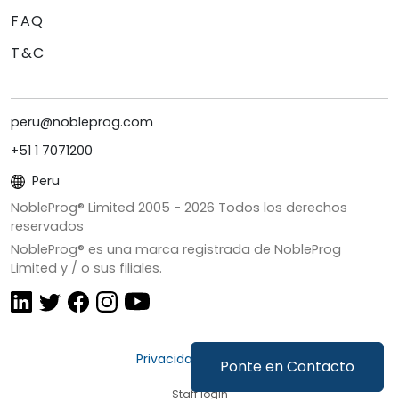
FAQ
T&C
peru@nobleprog.com
+51 1 7071200
Peru
NobleProg® Limited 2005 -
2026
Todos los derechos
reservados
NobleProg® es una marca registrada de NobleProg
Limited y / o sus filiales.
Privacidad y Cookies
Ponte en Contacto
Staff login