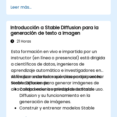
Implementar modelos complejos y
Leer más...
optimizaciones para la síntesis de
imágenes de alta calidad.
Optimizar el rendimiento y la
Introducción a Stable Diffusion para la
escalabilidad para conjuntos de datos
generación de texto a imagen
grandes y modelos complejos.
Ajustar los hiperparámetros para mejorar
21 Horas
el rendimiento del modelo y su capacidad
Esta formación en vivo e impartida por un
de generalización.
instructor (en línea o presencial) está dirigida
Integrar Difusión Estable con otros
a científicos de datos, ingenieros de
frameworks y herramientas de
aprendizaje automático e investigadores en
aprendizaje profundo
visión por ordenador que deseen aprovechar
Al finalizar esta formación, los participantes
Stable Diffusion para generar imágenes de
serán capaces de:
alta calidad en una variedad de casos de uso.
Comprender los principios de Stable
Diffusion y su funcionamiento en la
generación de imágenes.
Construir y entrenar modelos Stable
Diffusion para tareas de generación de