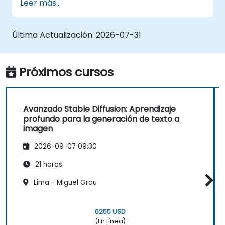
Leer más...
imágenes.
Aplicar Stable Diffusion en diversos
escenarios de generación de imágenes,
Última Actualización:
2026-07-31
como inpainting, outpainting y traducción
de imagen a imagen.
Optimizar el rendimiento y la estabilidad
Próximos cursos
de los modelos Stable Diffusion.
Avanzado Stable Diffusion: Aprendizaje
profundo para la generación de texto a
imagen
2026-09-07 09:30
21 horas
Lima - Miguel Grau
6255 USD
(En línea)