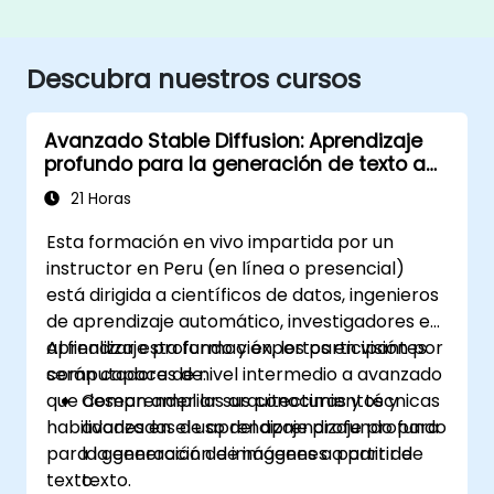
Descubra nuestros cursos
Avanzado Stable Diffusion: Aprendizaje
profundo para la generación de texto a
imagen
21 Horas
Esta formación en vivo impartida por un
instructor en Peru (en línea o presencial)
está dirigida a científicos de datos, ingenieros
de aprendizaje automático, investigadores en
aprendizaje profundo y expertos en visión por
Al finalizar esta formación, los participantes
computadora de nivel intermedio a avanzado
serán capaces de:
que desean ampliar sus conocimientos y
Comprender las arquitecturas y técnicas
habilidades en el uso del aprendizaje profundo
avanzadas de aprendizaje profundo para
para la generación de imágenes a partir de
la generación de imágenes a partir de
texto.
texto.