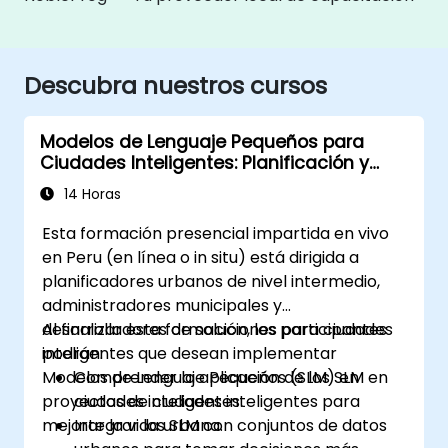
Descubra nuestros cursos
Modelos de Lenguaje Pequeños para
Ciudades Inteligentes: Planificación y
Gestión Urbana con IA
14 Horas
Esta formación presencial impartida en vivo
en Peru (en línea o in situ) está dirigida a
planificadores urbanos de nivel intermedio,
administradores municipales y
desarrolladores de soluciones para ciudades
Al finalizar esta formación, los participantes
inteligentes que desean implementar
podrán:
Modelos de Lenguaje Pequeños (SLM) en
Comprender la aplicación de los SLM en
proyectos de ciudades inteligentes para
ciudades inteligentes.
mejorar la vida urbana.
Integrar los SLM con conjuntos de datos