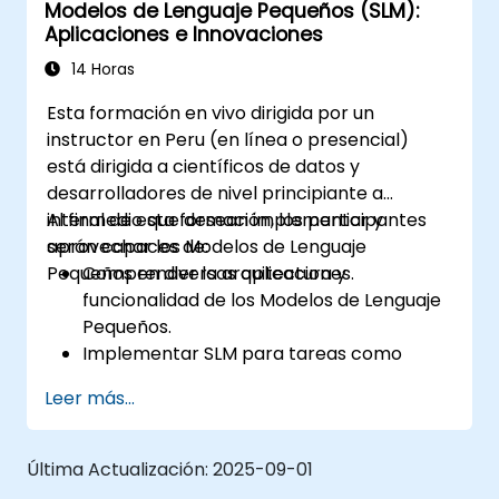
Modelos de Lenguaje Pequeños (SLM):
específicas del dominio.
Aplicaciones e Innovaciones
Evaluar y establecer puntos de
referencia (benchmarks) de los modelos
14 Horas
utilizando métricas relevantes para el
Esta formación en vivo dirigida por un
dominio.
instructor en Peru (en línea o presencial)
Desplegar modelos de lenguaje
está dirigida a científicos de datos y
específicos del dominio en escenarios del
desarrolladores de nivel principiante a
mundo real.
intermedio que desean implementar y
Al final de esta formación, los participantes
aprovechar los Modelos de Lenguaje
serán capaces de:
Pequeños en diversas aplicaciones.
Comprender la arquitectura y
funcionalidad de los Modelos de Lenguaje
Pequeños.
Implementar SLM para tareas como
generación de texto y análisis de
Leer más...
sentimientos.
Optimizar y ajustar SLM para casos de uso
específicos.
Última Actualización:
2025-09-01
Desplegar SLM en entornos con recursos