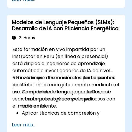
dispositivos.
Utilizar frameworks y herramientas
modernas de IA para la implementación
Modelos de Lenguaje Pequeños (SLMs):
de modelos en dispositivos.
Desarrollo de IA con Eficiencia Energética
Diseñar y desarrollar aplicaciones de IA
en tiempo real para dispositivos móviles e
21 Horas
IoT.
Esta formación en vivo impartida por un
Evaluar y garantizar la seguridad y
instructor en Peru (en línea o presencial)
privacidad de los sistemas de IA en
está dirigida a ingenieros de aprendizaje
dispositivos.
automático e investigadores de IA de nivel
avanzado que deseen desarrollar soluciones
Al finalizar esta formación, los participantes
de IA eficientes energéticamente mediante el
podrán:
uso de modelos de lenguaje pequeños, que
Comprender el impacto de la IA en el
sean tanto potentes como respetuosos con
consumo energético y el medio
el medio ambiente.
ambiente.
Aplicar técnicas de compresión y
optimización de modelos para reducir el
Leer más...
tamaño y el uso de energía de los