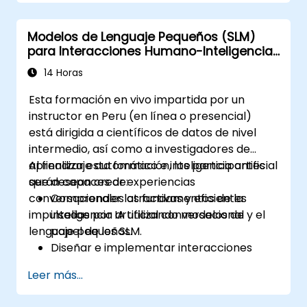
modelos de IA.
Utilizar marcos de hardware y software
Modelos de Lenguaje Pequeños (SLM)
eficientes energéticamente para el
para Interacciones Humano-Inteligencia
despliegue de IA.
Artificial
Implementar las mejores prácticas para
14 Horas
el desarrollo sostenible de IA.
Esta formación en vivo impartida por un
Defender y contribuir a prácticas
instructor en Peru (en línea o presencial)
sostenibles en la industria de la IA.
está dirigida a científicos de datos de nivel
intermedio, así como a investigadores de
aprendizaje automático e inteligencia artificial
Al finalizar esta formación, los participantes
que desean crear experiencias
serán capaces de:
conversacionales atractivas y eficientes
Comprender los fundamentos de la
impulsadas por IA utilizando modelos de
inteligencia artificial conversacional y el
lenguaje pequeños.
papel de los SLM.
Diseñar e implementar interacciones
centradas en el usuario.
Leer más...
Desarrollar y entrenar SLM para
aplicaciones interactivas.