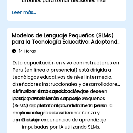
urbanos para tomar decisiones más
informadas.
Leer más...
Desarrollar estrategias para desplegar
SLM en sistemas de gestión urbana.
Evaluar el impacto de los SLM en la
Modelos de Lenguaje Pequeños (SLMs)
planificación urbana y las soluciones para
para la Tecnología Educativa: Adaptando
ciudades inteligentes.
la IA para el Aprendizaje y el Desarrollo
14 Horas
Esta capacitación en vivo con instructores en
Peru (en línea o presencial) está dirigida a
tecnólogos educativos de nivel intermedio,
diseñadores instruccionales y desarrolladores
de IA en el ámbito educativo que deseen
Al finalizar esta capacitación, los
integrar Modelos de Lenguaje Pequeños
participantes serán capaces de:
(SLMs) en plataformas educativas para
Comprender el papel de los SLMs en la
mejorar los procesos de enseñanza y
tecnología educativa.
aprendizaje.
Diseñar experiencias de aprendizaje
impulsadas por IA utilizando SLMs.