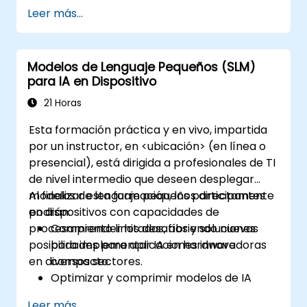
Implementar SLMs en diversos entornos
Leer más...
educativos.
Evaluar la efectividad de los SLMs en los
resultados de aprendizaje.
Modelos de Lenguaje Pequeños (SLM)
para IA en Dispositivo
21 Horas
Esta formación práctica y en vivo, impartida
por un instructor, en <ubicación> (en línea o
presencial), está dirigida a profesionales de TI
de nivel intermedio que deseen desplegar
modelos de lenguaje pequeños directamente
Al finalizar esta formación, los participantes
en dispositivos con capacidades de
podrán:
procesamiento limitadas, abriendo nuevas
Comprender los desafíos y soluciones
posibilidades para aplicaciones innovadoras
para implementar IA en hardware
en diversos sectores.
compacto.
Optimizar y comprimir modelos de IA
para un despliegue eficiente en
Leer más...