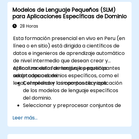
Evaluar y mejorar la eficacia de la
Modelos de Lenguaje Pequeños (SLM)
comunicación humano-IA utilizando
para Aplicaciones Específicas de Dominio
métricas adecuadas.
Desplegar interfaces conversacionales
28 Horas
basadas en IA, escalables y éticas, en
Esta formación presencial en vivo en Peru (en
escenarios del mundo real.
línea o en sitio) está dirigida a científicos de
datos e ingenieros de aprendizaje automático
de nivel intermedio que desean crear y
aplicar modelos de lenguaje pequeños
Al finalizar esta formación, los participantes
adaptados a dominios específicos, como el
serán capaces de:
legal, el médico y los campos técnicos.
Comprender la importancia y aplicación
de los modelos de lenguaje específicos
del dominio.
Seleccionar y preprocesar conjuntos de
datos especializados para el
Leer más...
entrenamiento del modelo.
Entrenar y ajustar finamente (fine-tune)
modelos de lenguaje para aplicaciones