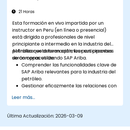
21 Horas
Esta formación en vivo impartida por un
instructor en Peru (en línea o presencial)
está dirigida a profesionales de nivel
principiante a intermedio en la industria del
petróleo que desean optimizar sus procesos
Al finalizar esta formación, los participantes
de compras utilizando SAP Ariba.
serán capaces de:
Comprender las funcionalidades clave de
SAP Ariba relevantes para la industria del
petróleo.
Gestionar eficazmente las relaciones con
proveedores, el aprovisionamiento y los
Leer más...
contratos.
Optimizar los flujos de trabajo de
compras y los procesos de cumplimiento
Última Actualización:
2026-03-09
normativo.
Integrar SAP Ariba con sistemas ERP