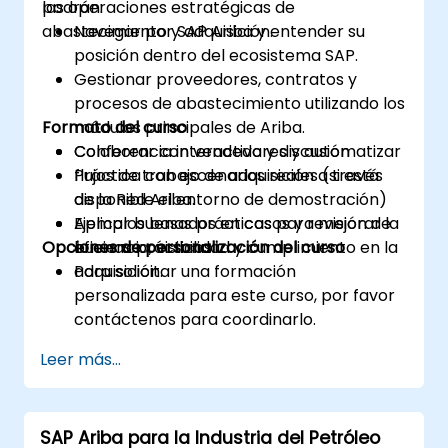
las operaciones estratégicas de
podrán:
abastecimiento y adquisición.
Navegar por SAP Ariba y entender su
posición dentro del ecosistema SAP.
Gestionar proveedores, contratos y
procesos de abastecimiento utilizando los
Formato del curso
módulos principales de Ariba.
Colaborar con vendedores y automatizar
Conferencia interactiva y discusión
flujos de trabajo de adquisición a través
Práctica con escenarios reales (si está
de la Red Ariba.
disponible el entorno de demostración)
Aplicar buenas prácticas para mejorar la
Ejemplos basados en casos y revisión de
Opciones de personalización del curso
eficiencia, visibilidad y cumplimiento en la
buenas prácticas
adquisición.
Para solicitar una formación
personalizada para este curso, por favor
contáctenos para coordinarlo.
Leer más...
SAP Ariba para la Industria del Petróleo