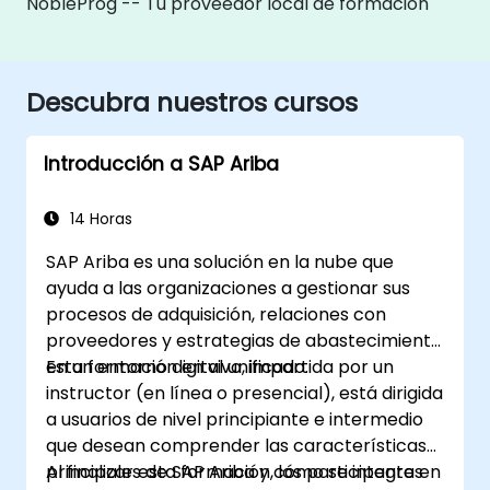
NobleProg -- Tu proveedor local de formación
Descubra nuestros cursos
Introducción a SAP Ariba
14 Horas
SAP Ariba es una solución en la nube que
ayuda a las organizaciones a gestionar sus
procesos de adquisición, relaciones con
proveedores y estrategias de abastecimiento
en un entorno digital unificado.
Esta formación en vivo, impartida por un
instructor (en línea o presencial), está dirigida
a usuarios de nivel principiante e intermedio
que desean comprender las características
principales de SAP Ariba y cómo se integra en
Al finalizar esta formación, los participantes