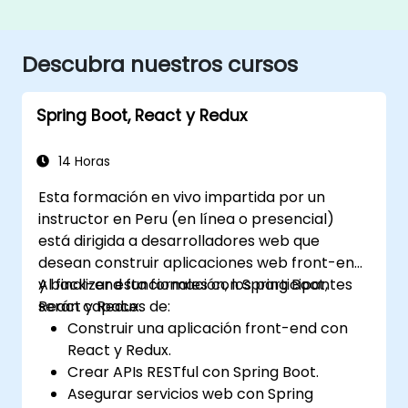
Descubra nuestros cursos
Spring Boot, React y Redux
14 Horas
Esta formación en vivo impartida por un
instructor en Peru (en línea o presencial)
está dirigida a desarrolladores web que
desean construir aplicaciones web front-end
y back-end funcionales con Spring Boot,
Al finalizar esta formación, los participantes
React y Redux.
serán capaces de:
Construir una aplicación front-end con
React y Redux.
Crear APIs RESTful con Spring Boot.
Asegurar servicios web con Spring