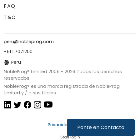
FAQ
T&C
peru@nobleprog.com
+51 1 7071200
Peru
NobleProg® Limited 2005 -
2026
Todos los derechos
reservados
NobleProg® es una marca registrada de NobleProg
Limited y / o sus filiales.
Privacidad y Cookies
Ponte en Contacto
Staff login