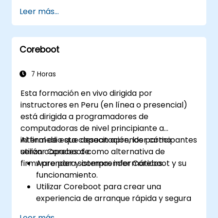
teléfonos inteligentes aplicables tanto a
Leer más...
iPhones como a dispositivos Android.
Configurar y personalizar su iPhone para
mejorar la usabilidad.
Coreboot
Utilizar aplicaciones clave para la
comunicación, la organización y la
productividad.
7 Horas
Gestionar la configuración de seguridad y
Esta formación en vivo dirigida por
la protección de datos en su teléfono
instructores en Peru (en línea o presencial)
inteligente.
está dirigida a programadores de
computadoras de nivel principiante a
intermedio que desean aprender cómo
Al final de esta capacitación, los participantes
utilizar Coreboot como alternativa de
serán capaces de:
firmware para sistemas informáticos.
Aprender y comprender Coreboot y su
funcionamiento.
Utilizar Coreboot para crear una
experiencia de arranque rápida y segura
en computadoras y sistemas integrados.
Leer más...