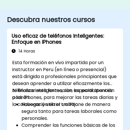
Descubra nuestros cursos
Uso eficaz de teléfonos inteligentes:
Enfoque en iPhones
14 Horas
Esta formación en vivo impartida por un
instructor en Peru (en línea o presencial)
está dirigida a profesionales principiantes que
desean aprender a utilizar eficazmente los
teléfonos inteligentes, con especial atención
Al finalizar esta formación, los participantes
a los iPhones, para mejorar las tareas diarias y
podrán:
la colaboración en el trabajo.
Navegar y utilizar un iPhone de manera
segura tanto para tareas laborales como
personales.
Comprender las funciones básicas de los