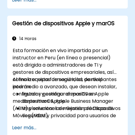
Gestión de dispositivos Apple y marOS
14 Horas
Esta formación en vivo impartida por un
instructor en Peru (en línea o presencial)
está dirigida a administradores de TI y
gestores de dispositivos empresariales, así
como a equipos de seguridad, de nivel
Al finalizar esta formación, los participantes
intermedio a avanzado, que desean instalar,
podrán:
configurar y gestionar dispositivos Apple
Instalar y configurar marOS en
mediante marOS, Apple Business Manager
dispositivos Apple.
(ABM) y soluciones de Gestión de Dispositivos
Implementar las mejores prácticas de
Móviles (MDM).
seguridad y privacidad para usuarios de
macOS.
Leer más...
Gestionar eficazmente el intercambio de