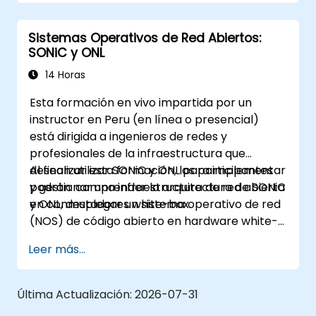
archivos, las copias de seguridad y los
datos de usuario.
Sistemas Operativos de Red Abiertos:
Gobernar dispositivos Apple mediante
SONiC y ONL
ABM y MDM.
Utilizar herramientas de resolución de
14 Horas
problemas para abordar problemas
Esta formación en vivo impartida por un
comunes de dispositivos Apple.
instructor en Peru (en línea o presencial)
está dirigida a ingenieros de redes y
profesionales de la infraestructura que
desean utilizar SONiC y ONL para implementar
Al finalizar esta formación, los participantes
y gestionar una infraestructura de red abierta
podrán: comprender la arquitectura de SONiC
en conmutadores white-box.
y ONL, desplegar un sistema operativo de red
(NOS) de código abierto en hardware white-
box, configurar características de red e
Leer más...
implementar monitoreo y automatización.
Última Actualización:
2026-07-31