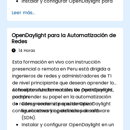
Instalar y configurar OpenDaylight para
diversos escenarios de red.
Leer más...
Desarrollar e implementar flujos de red
utilizando controladores OpenDaylight.
Integrar OpenDaylight con dispositivos
OpenDaylight para la Automatización de
habilitados para SDN y redes existentes.
Redes
Diagnosticar problemas y optimizar las
implementaciones de OpenDaylight para
14 Horas
casos de uso reales.
Esta formación en vivo con instrucción
presencial o remota en Peru está dirigida a
ingenieros de redes y administradores de TI
de nivel principiante que desean aprender los
conceptos fundamentales de OpenDaylight,
Al finalizar esta formación, los participantes
comprender su papel en la automatización
podrán:
de redes y comenzar a automatizar
Comprender el papel de OpenDaylight
configuraciones y operaciones de red.
en el networking definido por software
(SDN).
Instalar y configurar OpenDaylight en un