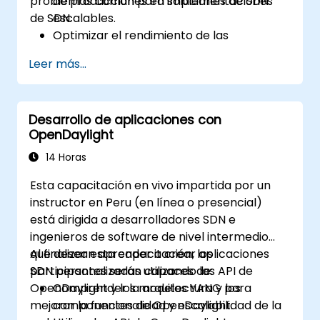
problemas comunes en implementaciones
de producción para soluciones de SDN
de SDN.
escalables.
Optimizar el rendimiento de las
implementaciones de OpenDaylight para
Leer más...
manejar grandes volúmenes de tráfico.
Diagnosticar y resolver problemas
comunes en implementaciones de SDN.
Desarrollo de aplicaciones con
Monitorear y mantener entornos de
OpenDaylight
OpenDaylight para garantizar estabilidad
a largo plazo.
14 Horas
Escalar las implementaciones de
Esta capacitación en vivo impartida por un
OpenDaylight para satisfacer las
instructor en Peru (en línea o presencial)
demandas crecientes de la red.
está dirigida a desarrolladores SDN e
ingenieros de software de nivel intermedio
que desean aprender a crear aplicaciones
Al finalizar esta capacitación, los
SDN personalizadas utilizando las API de
participantes serán capaces de:
OpenDaylight y los modelos YANG para
Comprender la arquitectura y los
mejorar la funcionalidad y escalabilidad de la
componentes de OpenDaylight.