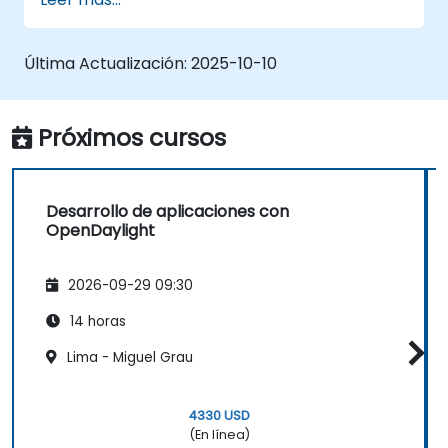
sistema Linux.
Integrar OpenDaylight con dispositivos de
red.
Última Actualización:
2025-10-10
Ejecutar operaciones y comandos
básicos de OpenDaylight.
Próximos cursos
Desarrollo de aplicaciones con
OpenDaylight
2026-09-29 09:30
14 horas
Lima - Miguel Grau
4330 USD
(En línea)