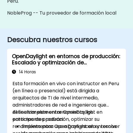
Peru.
NobleProg -- Tu proveedor de formación local
Descubra nuestros cursos
OpenDaylight en entornos de producción:
Escalado y optimización de
implementaciones de SDN
14 Horas
Esta formación en vivo con instructor en Peru
(en línea o presencial) está dirigida a
arquitectos de TI de nivel intermedio,
administradores de red e ingenieros que
deseen implementar OpenDaylight en
Al finalizar este entrenamiento, los
entornos de producción, optimizar su
participantes podrán:
rendimiento para uso a gran escala y resolver
Implementar OpenDaylight en entornos