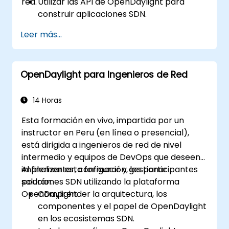
red.
Utilizar las API de OpenDaylight para
construir aplicaciones SDN.
Crear y administrar modelos YANG para
Leer más...
la personalización de la red.
Implementar, probar y depurar
aplicaciones personalizadas en un
OpenDaylight para Ingenieros de Red
entorno OpenDaylight.
Integrar OpenDaylight con sistemas
externos y dispositivos de red.
14 Horas
Esta formación en vivo, impartida por un
instructor en Peru (en línea o presencial),
está dirigida a ingenieros de red de nivel
intermedio y equipos de DevOps que deseen
implementar, configurar y gestionar
Al finalizar esta formación, los participantes
soluciones SDN utilizando la plataforma
podrán:
OpenDaylight.
Comprender la arquitectura, los
componentes y el papel de OpenDaylight
en los ecosistemas SDN.