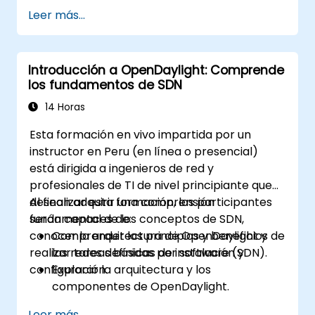
sistema basado en Linux.
Leer más...
Explorar la arquitectura y las
características principales de
OpenDaylight.
Introducción a OpenDaylight: Comprende
Crear configuraciones básicas de red
los fundamentos de SDN
automatizadas utilizando OpenDaylight.
Supervisar y administrar redes utilizando
14 Horas
controladores OpenDaylight.
Esta formación en vivo impartida por un
instructor en Peru (en línea o presencial)
está dirigida a ingenieros de red y
profesionales de TI de nivel principiante que
desean adquirir una comprensión
Al finalizar esta formación, los participantes
fundamental de los conceptos de SDN,
serán capaces de:
conocer la arquitectura de OpenDaylight y
Comprender los principios y beneficios de
realizar tareas básicas de instalación y
las redes definidas por software (SDN).
configuración.
Explorar la arquitectura y los
componentes de OpenDaylight.
Instalar y configurar OpenDaylight en un
Leer más...