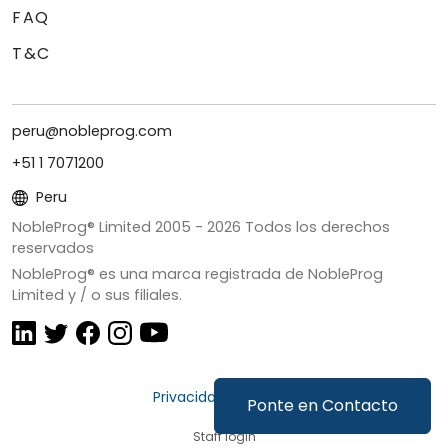
FAQ
T&C
peru@nobleprog.com
+51 1 7071200
Peru
NobleProg® Limited 2005 -
2026
Todos los derechos
reservados
NobleProg® es una marca registrada de NobleProg
Limited y / o sus filiales.
Privacidad y Cookies
Ponte en Contacto
Staff login