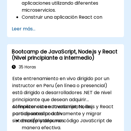
aplicaciones utilizando diferentes
microservicios.
Construir una aplicación React con
renderizado en el lado del servidor.
Leer más...
Implementar aplicaciones de múltiples
servicios en la nube utilizando Docker y
Kubernetes.
Bootcamp de JavaScript, Node.js y React
Realizar pruebas de aplicaciones en
(Nivel principiante a intermedio)
microservicios.
35 Horas
Este entrenamiento en vivo dirigido por un
instructor en Peru (en línea o presencial)
está dirigido a desarrolladores .NET de nivel
principiante que desean adquirir
competencia en JavaScript, Node.js y React
Al finalizar este entrenamiento, los
para desarrollar activamente y migrar
participantes podrán:
sistemas/plataformas.
Escribir y depurar código JavaScript de
manera efectiva.