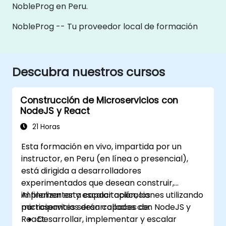
NobleProg en Peru.
NobleProg -- Tu proveedor local de formación
Descubra nuestros cursos
Construcción de Microservicios con
NodeJS y React
21 Horas
Esta formación en vivo, impartida por un
instructor, en Peru (en línea o presencial),
está dirigida a desarrolladores
experimentados que desean construir,
implementar y escalar aplicaciones utilizando
Al finalizar esta capacitación, los
microservicios desarrollados con NodeJS y
participantes serán capaces de:
React.
Desarrollar, implementar y escalar