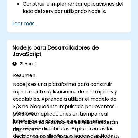
Construir e implementar aplicaciones del
lado del servidor utilizando Node.js.
Desarrollar interfaces de usuario
Leer más...
dinámicas y responsivas con React.
Integrar componentes front-end y back-
end para crear aplicaciones full-stack.
Node.js para Desarrolladores de
Comprender las mejores prácticas para
JavaScript
migrar sistemas heredados a
plataformas modernas basadas en
21 Horas
JavaScript.
Resumen
Node.js es una plataforma para construir
rápidamente aplicaciones de red rápidas y
escalables. Aprende a utilizar el modelo de
E/S no bloqueante impulsado por eventos
Objetivos
para crear aplicaciones en tiempo real
intensivas en datos que se ejecutan en
Al finalizar este curso, los estudiantes serán
dispositivos distribuidos. Exploraremos las
capaces de:
decisiones de diseño que hacen que Node.js
Comprender claramente las decisiones