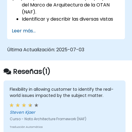
del Marco de Arquitectura de la OTAN
(NAF).
Identificar y describir las diversas vistas
de arquitectura dentro de NAF.
Leer más...
Mapear los requisitos de los interesados a
los componentes arquitectónicos.
Utilizar herramientas como Sparx
Última Actualización:
2025-07-03
Enterprise Architect para crear modelos
compatibles con NAF.
Reseñas(1)
Flexibility in allowing customer to identify the real-
world issues impacted by the subject matter.
Steven Kjaer
Curso - Nato Architecture Framework (NAF)
Traducción Automática