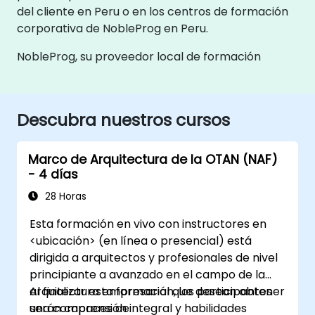
del cliente en Peru o en los centros de formación
corporativa de NobleProg en Peru.
NobleProg, su proveedor local de formación
Descubra nuestros cursos
Marco de Arquitectura de la OTAN (NAF)
- 4 días
28 Horas
Esta formación en vivo con instructores en
<ubicación> (en línea o presencial) está
dirigida a arquitectos y profesionales de nivel
principiante a avanzado en el campo de la
arquitectura empresarial que desean obtener
Al finalizar esta formación, los participantes
una comprensión integral y habilidades
serán capaces de: