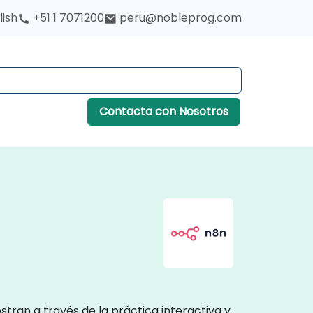
lish
+51 1 7071200
peru@nobleprog.com
Contacta con Nosotros
tran a través de la práctica interactiva y