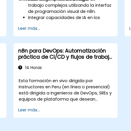
trabajo complejos utilizando la interfaz
de programación visual de n8n.
Integrar capacidades de IA en los
flujos de trabajo empleando
Leer más...
o
LangChain.
Construir chatbots y asistentes
virtuales personalizados para diversos
casos de uso.
n8n para DevOps: Automatización
Realizar análisis y procesamiento
práctica de CI/CD y flujos de trabajo
avanzado de datos mediante agentes
avanzados basados en nodos
de IA.
14 Horas
Esta formación en vivo dirigida por
instructores en Peru (en línea o presencial)
está dirigida a ingenieros de DevOps, SREs y
equipos de plataforma que desean
reemplazar la orquestación manual y los
Leer más...
scripts de unión frágiles con flujos de
trabajo n8n automatizados y basados en
nodos para canalizaciones CI/CD, gestión
de infraestructura y respuesta a incidentes.