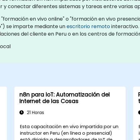
 conectar diferentes sistemas y tareas entre varias apli
formación en vivo online" o "formación en vivo presencia
") se imparte mediante un
escritorio remoto
interactivo.
alaciones del cliente en Peru o en los centros de formaci
local
n8n para IoT: Automatización del
Internet de las Cosas
21 Horas
Esta capacitación en vivo impartida por un
instructor en Peru (en línea o presencial)
está dirigida a desarrolladores de IoT de