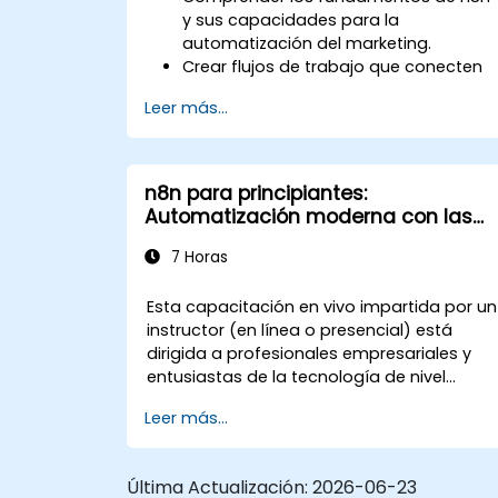
y sus capacidades para la
automatización del marketing.
Crear flujos de trabajo que conecten
plataformas de redes sociales,
Leer más...
software de correo electrónico masiv
y CRMs.
Construir procesos automatizados
para el seguimiento de campañas,
n8n para principiantes:
monitoreo de interacción y
Automatización moderna con las
segmentación de clientes.
características más recientes
Aplicar técnicas de automatización
7 Horas
para ahorrar tiempo y mejorar los
resultados del marketing.
Esta capacitación en vivo impartida por un
instructor (en línea o presencial) está
dirigida a profesionales empresariales y
entusiastas de la tecnología de nivel
principiante que desean aprender los
Leer más...
fundamentos de n8n y utilizar sus
características más recientes para lograr
una automatización más inteligente.
Última Actualización:
2026-06-23