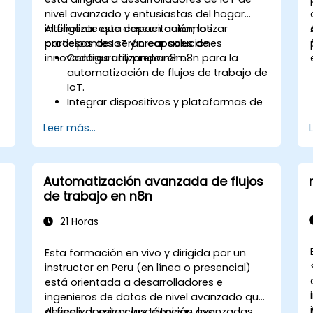
nivel avanzado y entusiastas del hogar
inteligente que desean automatizar
Al finalizar esta capacitación, los
procesos de IoT y crear soluciones
participantes serán capaces de:
innovadoras utilizando n8n.
Configurar y preparar n8n para la
automatización de flujos de trabajo de
IoT.
Integrar dispositivos y plataformas de
IoT utilizando nodos y conectores de
Leer más...
n8n.
Implementar flujos de trabajo
personalizados para automatizar
tareas y procesos de IoT.
Automatización avanzada de flujos
Utilizar protocolos de IoT como MQTT y
de trabajo en n8n
API REST dentro de los flujos de trabajo
de n8n.
21 Horas
Monitorear, solucionar problemas y
optimizar flujos de trabajo de
Esta formación en vivo y dirigida por un
automatización de IoT.
instructor en Peru (en línea o presencial)
está orientada a desarrolladores e
ingenieros de datos de nivel avanzado que
deseen dominar las técnicas avanzadas
Al finalizar esta capacitación, los