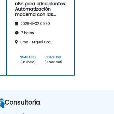
n8n para principiantes:
Automatización
moderna con las
características más
2026-11-02 09:30
recientes
7 horas
Lima - Miguel Grau
2543 USD
3043 USD
(En línea)
(Presencial)
Consultoría