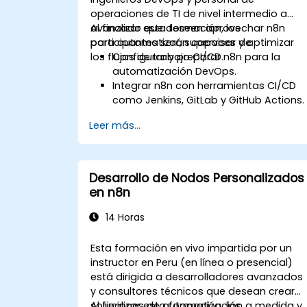
operaciones de TI de nivel intermedio a
avanzado que deseen aprovechar n8n
Al finalizar esta formación, los
para automatizar, supervisar y optimizar
participantes serán capaces de:
los flujos de trabajo CI/CD.
Configurar y preparar n8n para la
automatización DevOps.
Integrar n8n con herramientas CI/CD
como Jenkins, GitLab y GitHub Actions.
Automatizar los flujos de trabajo de
Leer más...
compilación, prueba y despliegue
mediante n8n.
Supervisar y solucionar problemas en
los conductos CI/CD utilizando los
Desarrollo de Nodos Personalizados
paneles de control de n8n.
en n8n
Mejorar los flujos de trabajo DevOps
con nodos y scripts personalizados de
14 Horas
n8n.
Esta formación en vivo impartida por un
instructor en Peru (en línea o presencial)
está dirigida a desarrolladores avanzados
y consultores técnicos que desean crear
soluciones de automatización a medida y
Al finalizar esta formación, los