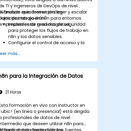
de TI y ingenieros de DevOps de nivel
avanzado que deseen proteger y escalar
Al finalizar esta formación, los
flujos de trabajo en n8n para entornos
participantes podrán:
empresariales de gran magnitud.
Implementar medidas de seguridad
para proteger los flujos de trabajo en
n8n y los datos sensibles.
Configurar el control de acceso y la
gestión de usuarios en n8n.
Leer más...
Optimizar el rendimiento y la fiabilidad
de n8n para automatizaciones a gran
escala.
Identificar y resolver los desafíos
n8n para la Integración de Datos
comunes de escalado en los flujos de
trabajo de n8n.
21 Horas
Esta formación en vivo con instructor en
<ubic> (en línea o presencial) está dirigida
a profesionales de datos de nivel
intermedio que deseen utilizar n8n para
integrar datos desde distintas fuentes,
Al finalizar esta formación, los