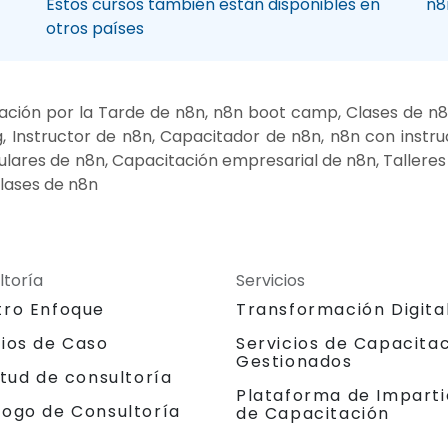
Estos cursos también están disponibles en
n8
otros países
ación por la Tarde de n8n, n8n boot camp, Clases de n8
, Instructor de n8n, Capacitador de n8n, n8n con instr
iculares de n8n, Capacitación empresarial de n8n, Taller
lases de n8n
ltoría
Servicios
tro Enfoque
Transformación Digita
dios de Caso
Servicios de Capacita
Gestionados
itud de consultoría
Plataforma de Imparti
logo de Consultoría
de Capacitación