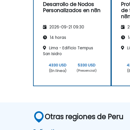
Desarrollo de Nodos
Pro
Personalizados en n8n
de 
n8
2026-09-21 09:30
2
14 horas
1
Lima - Edificio Tempus
L
San Isidro
4330 USD
5330 USD
4
(En línea)
(
(Presencial)
Otras regiones de Peru