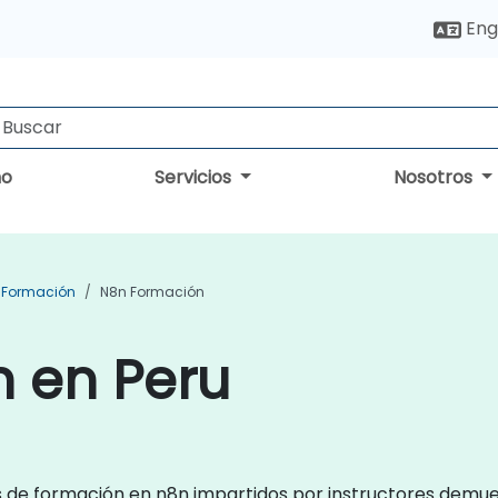
Eng
no
Servicios
Nosotros
 Formación
N8n Formación
n en Peru
s de formación en n8n impartidos por instructores demues