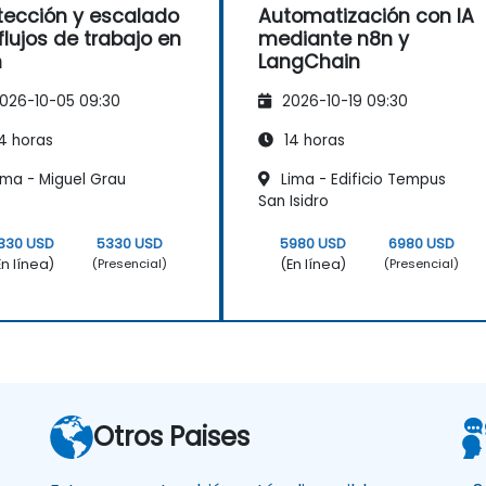
tección y escalado
Automatización con IA
flujos de trabajo en
mediante n8n y
n
LangChain
026-10-05 09:30
2026-10-19 09:30
4 horas
14 horas
ima - Miguel Grau
Lima - Edificio Tempus
San Isidro
330 USD
5330 USD
5980 USD
6980 USD
En línea)
(En línea)
(Presencial)
(Presencial)
Otros Paises