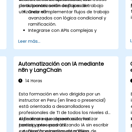
de automatización de flujos de trabajo
participantes serán capaces de:
utilizando n8n.
Crear e implementar flujos de trabajo
avanzados con lógica condicional y
ramificación.
Integrarse con APIs complejas y
sistemas de terceros.
Leer más...
Desarrollar e implementar nodos
personalizados para ampliar la
funcionalidad de n8n.
Optimizar los flujos de trabajo para
Automatización con IA mediante
garantizar escalabilidad y eficiencia en
n8n y LangChain
entornos con gran carga de datos.
14 Horas
Esta formación en vivo dirigida por un
instructor en Peru (en línea o presencial)
está orientada a desarrolladores y
profesionales de TI de todos los niveles de
experiencia que deseen automatizar
Al finalizar esta capacitación, los
tareas y procesos utilizando IA sin escribir
participantes podrán:
extensos fragmentos de código.
Diseñar e implementar flujos de