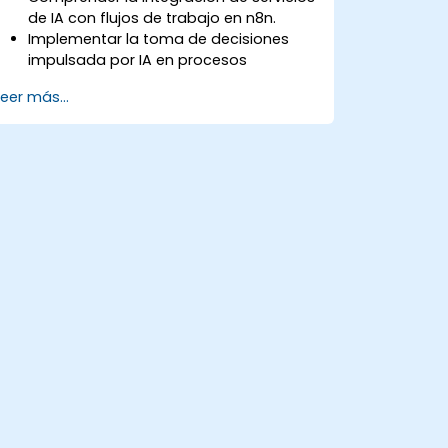
de IA con flujos de trabajo en n8n.
Implementar la toma de decisiones
impulsada por IA en procesos
automatizados.
Leer más...
Crear nodos de IA personalizados y
utilizar nodos de IA preconstruidos en
n8n.
Analizar y optimizar el rendimiento de
los flujos de trabajo con IA.