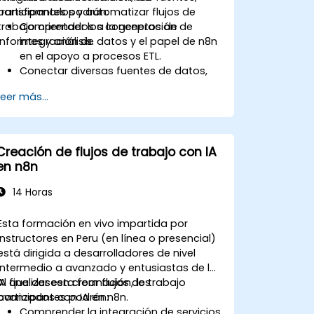
transformarlos y automatizar flujos de
participantes podrán:
trabajo orientados a la generación de
Comprender los conceptos de
informes y análisis.
integración de datos y el papel de n8n
en el apoyo a procesos ETL.
Conectar diversas fuentes de datos,
como bases de datos,
Leer más...
almacenamiento en la nube y API,
utilizando n8n.
Transformar y limpiar datos con fines
analíticos.
Creación de flujos de trabajo con IA
Automatizar flujos de trabajo ETL para
en n8n
atender las necesidades de informes
de datos entre sistemas.
14 Horas
Esta formación en vivo impartida por
instructores en Peru (en línea o presencial)
está dirigida a desarrolladores de nivel
intermedio a avanzado y entusiastas de la
IA que deseen crear flujos de trabajo
Al finalizar esta formación, los
avanzados con IA en n8n.
participantes podrán:
Comprender la integración de servicios