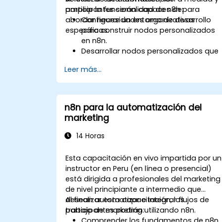
ampliar la funcionalidad de n8n para
participantes serán capaces de:
abordar necesidades organizativas
Configurar un entorno de desarrollo
específicas.
para construir nodos personalizados
en n8n.
Desarrollar nodos personalizados que
manejen casos de uso empresarial
Leer más...
específicos.
Probar y depurar nodos
personalizados en un entorno
controlado.
n8n para la automatización del
Implementar y mantener nodos
marketing
personalizados para su uso en
producción.
14 Horas
Esta capacitación en vivo impartida por un
instructor en Peru (en línea o presencial)
está dirigida a profesionales del marketing
de nivel principiante a intermedio que
desean automatizar e integrar flujos de
Al finalizar esta capacitación, los
trabajo de marketing utilizando n8n.
participantes podrán:
Comprender los fundamentos de n8n