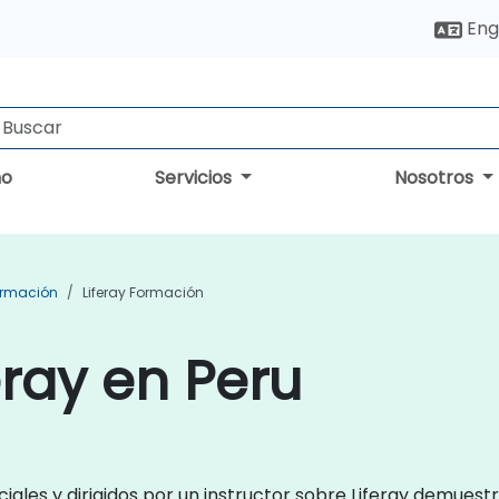
Eng
no
Servicios
Nosotros
ormación
Liferay Formación
eray en Peru
iales y dirigidos por un instructor sobre Liferay demuest