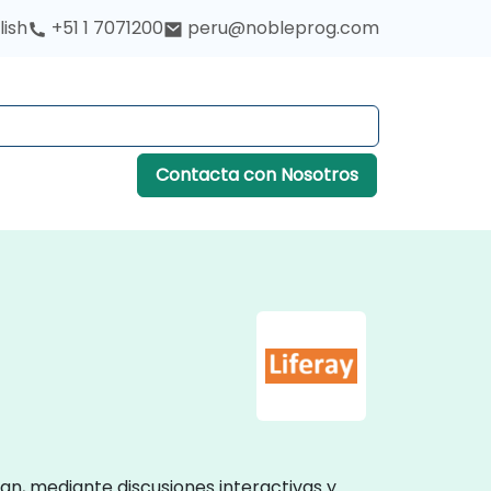
lish
+51 1 7071200
peru@nobleprog.com
Contacta con Nosotros
ran, mediante discusiones interactivas y