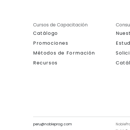
Cursos de Capacitación
Consu
Catálogo
Nues
Promociones
Estu
Métodos de Formación
Solic
Recursos
Catá
peru@nobleprog.com
NoblePr