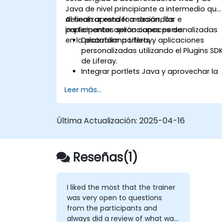
Java de nivel principiante a intermedio que
desean aprender a desarrollar e
Al finalizar esta formación, los
implementar aplicaciones personalizadas
participantes serán capaces de:
en la plataforma Liferay.
Desarrollar portlets y aplicaciones
personalizadas utilizando el Plugins SD
de Liferay.
Integrar portlets Java y aprovechar la
arquitectura de servicios de Liferay.
Leer más...
Personalizar el portal mediante hooks,
temas y plantillas de diseño.
Utilizar Liferay Developer Studio para el
Última Actualización:
2025-04-16
desarrollo e implementación.
Aplicar las mejores prácticas en el
desarrollo con Liferay para obtener
Reseñas(1)
aplicaciones eficientes y mantenibles.
I liked the most that the trainer
was very open to questions
from the participants and
always did a review of what was