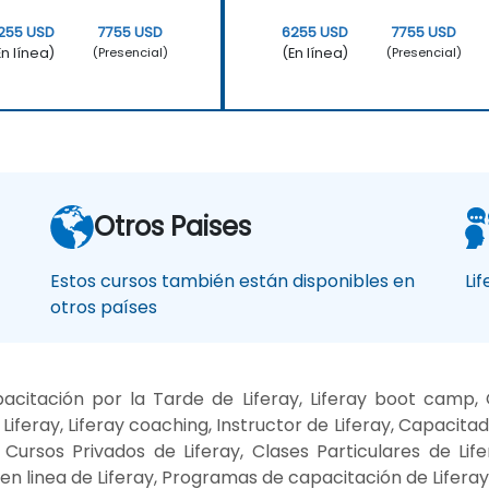
255 USD
7755 USD
6255 USD
7755 USD
En línea)
(En línea)
(Presencial)
(Presencial)
Otros Paises
Estos cursos también están disponibles en
Li
otros países
citación por la Tarde de Liferay, Liferay boot camp, 
iferay, Liferay coaching, Instructor de Liferay, Capacitado
, Cursos Privados de Liferay, Clases Particulares de Lif
en linea de Liferay, Programas de capacitación de Liferay,