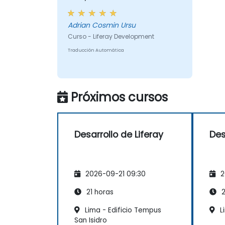
taught across the training at
the beginning of the meeting.
Adrian Cosmin Ursu
Curso - Liferay Development
Traducción Automática
Próximos cursos
Desarrollo de Liferay
Des
2026-09-21 09:30
2
21 horas
2
Lima - Edificio Tempus
L
San Isidro