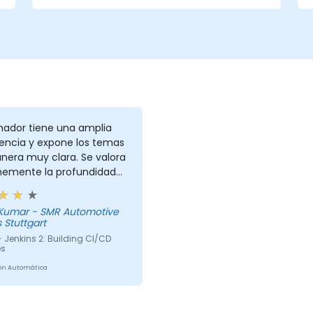
Grid
Ejecutar pruebas de regresión con
Selenium en Jenkins
Preparar informes de pruebas e
informes periódicos usando Jenkins
mador tiene una amplia
iencia y expone los temas
nera muy clara. Se valora
emente la profundidad
s conocimientos y su
 por enseñar.
SMR Automotive
s Stuttgart
 Jenkins 2: Building CI/CD
es
ón Automática