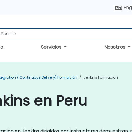
Eng
no
Servicios
Nosotros
tegration / Continuous Delivery) Formación
Jenkins Formación
kins en Peru
itación en Jenkins dirigidos por instructores demuestran, 