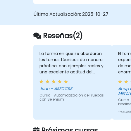
Última Actualización:
2025-10-27
Reseñas(2)
La forma en que se abordaron
El for
los temas técnicos de manera
exper
práctica, con ejemplos reales y
de ma
una excelente actitud del
enorm
instructor.
de su
pasión
Juan - ASECCSS
Anup Kumar - 
Mirror
Curso - Automatización de Pruebas
con Selenium
Curso -
Pipelin
Traducci
Próximos cursos