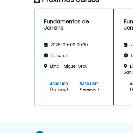
Fundamentos de
Fu
Jenkins
Jen
2026-09-09 09:30
2
14 horas
1
Lima - Miguel Grau
L
San 
4330 USD
5330 USD
4
(En línea)
(
(Presencial)