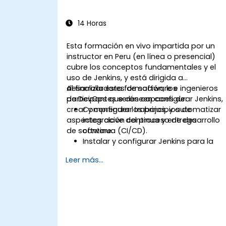
14 Horas
Esta formación en vivo impartida por un
instructor en Peru (en línea o presencial)
cubre los conceptos fundamentales y el
uso de Jenkins, y está dirigida a
desarrolladores de software e ingenieros
Al finalizar esta formación, los
de DevOps que deseen configurar Jenkins,
participantes serán capaces de:
crear y configurar trabajos, y automatizar
Comprender los principios de
aspectos clave del proceso de desarrollo
integración continua y entrega
de software.
continua (CI/CD).
Instalar y configurar Jenkins para la
automatización de software.
Leer más...
Crear y gestionar trabajos de Jenkins
para compilar y probar aplicaciones.
Configurar y personalizar
canalizaciones automatizadas para el
despliegue de software.