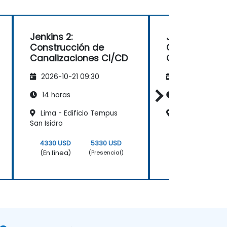
Jenkins 2:
Jenkins 2:
Construcción de
Construcción
Canalizaciones CI/CD
Canalizacion
2026-10-21 09:30
2026-11-04 09
14 horas
14 horas
Lima - Edificio Tempus
Lima - Miguel 
San Isidro
4330 USD
5330 USD
4330 USD
(En línea)
(En línea)
(Presencial)