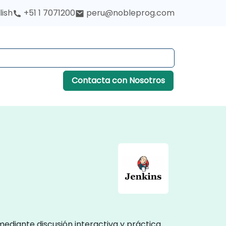
lish
+51 1 7071200
peru@nobleprog.com
Contacta con Nosotros
mediante discusión interactiva y práctica