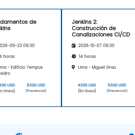
ndamentos de
Jenkins 2:
kins
Construcción de
Canalizaciones CI/CD
026-09-23 09:30
2026-10-07 09:30
4 horas
14 horas
ima - Edificio Tempus
Lima - Miguel Grau
Isidro
330 USD
5330 USD
4330 USD
5330 USD
En línea)
(En línea)
(Presencial)
(Presencial)