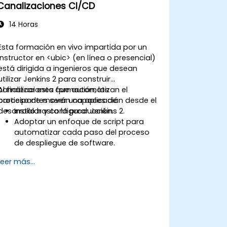
Canalizaciones CI/CD
14 Horas
Esta formación en vivo impartida por un
instructor en <ubic> (en línea o presencial)
está dirigida a ingenieros que desean
utilizar Jenkins 2 para construir
canalizaciones que automatizan el
Al finalizar esta formación, los
proceso de mover una aplicación desde el
participantes serán capaces de:
desarrollo hasta la producción.
Instalar y configurar Jenkins 2.
Adoptar un enfoque de script para
automatizar cada paso del proceso
de despliegue de software.
Generar automáticamente
Leer más...
compilaciones de aplicaciones
cuando el software se incorpora a un
sistema de control de versiones.
Iniciar automáticamente la
compilación, prueba y empaquetado
de una aplicación de software.