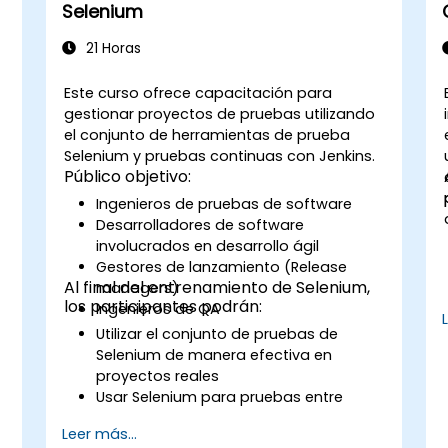
Selenium
21 Horas
Este curso ofrece capacitación para
gestionar proyectos de pruebas utilizando
el conjunto de herramientas de prueba
Selenium y pruebas continuas con Jenkins.
Público objetivo:
Ingenieros de pruebas de software
Desarrolladores de software
involucrados en desarrollo ágil
Gestores de lanzamiento (Release
Al final del entrenamiento de Selenium,
managers)
los participantes podrán:
Ingenieros de QA
Utilizar el conjunto de pruebas de
Selenium de manera efectiva en
proyectos reales
Usar Selenium para pruebas entre
navegadores (cross-browser testing)
Leer más...
Distribuir las pruebas usando Selenium