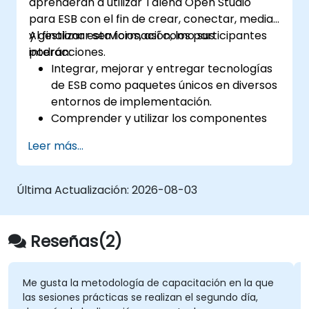
aprenderán a utilizar Talend Open Studio
para ESB con el fin de crear, conectar, mediar
y gestionar servicios, así como sus
Al finalizar esta formación, los participantes
interacciones.
podrán:
Integrar, mejorar y entregar tecnologías
de ESB como paquetes únicos en diversos
entornos de implementación.
Comprender y utilizar los componentes
más empleados de Talend Open Studio.
Leer más...
Integrar cualquier aplicación, base de
datos, API o servicio web.
Integrar sin problemas sistemas y
Última Actualización:
2026-08-03
aplicaciones heterogéneas.
Incorporar bibliotecas de código Java
existentes para extender los proyectos.
Reseñas(2)
Aprovechar los componentes y el código
de la comunidad para ampliar los
proyectos.
Me gusta la metodología de capacitación en la que
las sesiones prácticas se realizan el segundo día,
Integrar rápidamente sistemas,