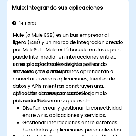
Mule: Integrando sus aplicaciones
14 Horas
Mule (o Mule ESB) es un bus empresarial
ligero (ESB) y un marco de integración creado
por MuleSoft. Mule está basado en Java, pero
puede intermediar en interacciones entre
otras plataformas como .NET utilizando
En esta capacitación dirigida por un
servicios web o sockets.
instructor, los participantes aprenderán a
conectar diversas aplicaciones, fuentes de
datos y APIs mientras construyen una
aplicación de enrutamiento de ejemplo
Al finalizar esta capacitación, los
utilizando Mule.
participantes serán capaces de:
Diseñar, crear y gestionar la conectividad
entre APIs, aplicaciones y servicios.
Gestionar interacciones entre sistemas
heredados y aplicaciones personalizadas.