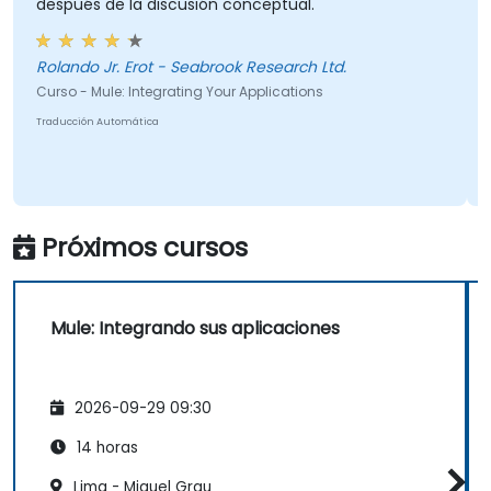
después de la discusión conceptual.
aplicaciones y fuentes de datos dentro
del entorno Eclipse con funcionalidad de
arrastrar y soltar.
Rolando Jr. Erot - Seabrook Research Ltd.
Reducir el tiempo de desarrollo y los
Curso - Mule: Integrating Your Applications
costes de mantenimiento mediante la
Traducción Automática
generación de código optimizado y
reutilizable.
Próximos cursos
Mule: Integrando sus aplicaciones
2026-09-29 09:30
14 horas
Lima - Miguel Grau