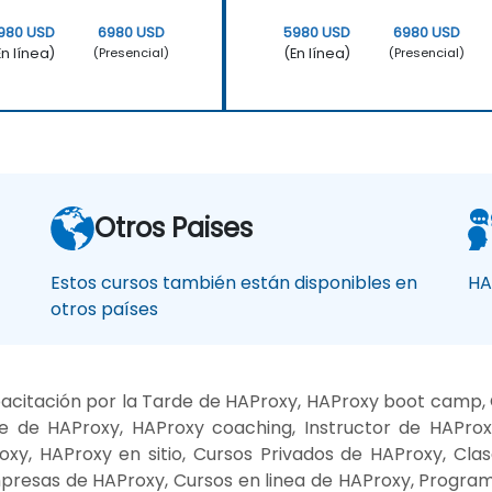
980 USD
6980 USD
5980 USD
6980 USD
En línea)
(En línea)
(Presencial)
(Presencial)
Otros Paises
Estos cursos también están disponibles en
HA
otros países
citación por la Tarde de HAProxy, HAProxy boot camp, 
 de HAProxy, HAProxy coaching, Instructor de HAPro
xy, HAProxy en sitio, Cursos Privados de HAProxy, Cla
presas de HAProxy, Cursos en linea de HAProxy, Progra