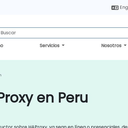
Eng
no
Servicios
Nosotros
n
roxy en Peru
ructor sobre HAProxy, ya sean en línea o presenciales, d