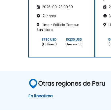
2026-09-28 09:30
2
21 horas
1
Lima - Edificio Tempus
L
San Isidro
8730 USD
10230 USD
5
(En línea)
(
(Presencial)
Otras regiones de Peru
En línea
Lima