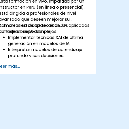
Esta formación en vivo, impartida por un
instructor en Peru (en línea o presencial),
está dirigida a profesionales de nivel
avanzado que deseen mejorar su
comprensión de las técnicas XAI aplicadas
Al finalizar esta capacitación, los
a modelos de IA complejos.
participantes podrán:
Implementar técnicas XAI de última
generación en modelos de IA.
Interpretar modelos de aprendizaje
profundo y sus decisiones.
Aplicar métodos avanzados de
Leer más...
explicabilidad independientes del
modelo y específicos del modelo.
Abordar los desafíos relacionados con
la transparencia de la IA en sistemas
complejos.