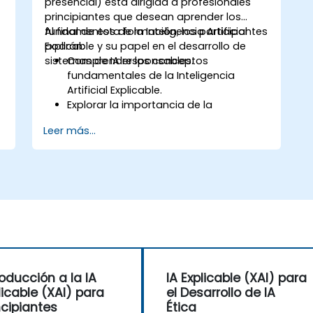
presencial) está dirigida a profesionales
principiantes que desean aprender los
fundamentos de la Inteligencia Artificial
Al final de esta formación, los participantes
Explicable y su papel en el desarrollo de
podrán:
sistemas de IA responsables.
Comprender los conceptos
fundamentales de la Inteligencia
Artificial Explicable.
Explorar la importancia de la
transparencia y la interpretabilidad en
Leer más...
los modelos de IA.
Aprender técnicas básicas para hacer
que los modelos de IA sean
explicables.
Aplicar técnicas de XAI en modelos
simples de aprendizaje automático.
roducción a la IA
IA Explicable (XAI) para
licable (XAI) para
el Desarrollo de IA
ncipiantes
Ética