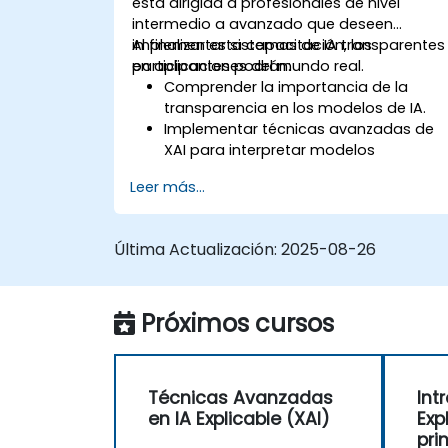
está dirigida a profesionales de nivel
intermedio a avanzado que deseen
implementar sistemas de IA transparentes
Al finalizar esta capacitación, los
en aplicaciones del mundo real.
participantes podrán:
Comprender la importancia de la
transparencia en los modelos de IA.
Implementar técnicas avanzadas de
XAI para interpretar modelos
complejos.
Leer más...
Mejorar la transparencia del modelo
utilizando SHAP, LIME y otras
herramientas.
Última Actualización:
2025-08-26
Abordar preocupaciones éticas y la
equidad en los modelos de IA.
Próximos cursos
Técnicas Avanzadas
Int
en IA Explicable (XAI)
Exp
pri