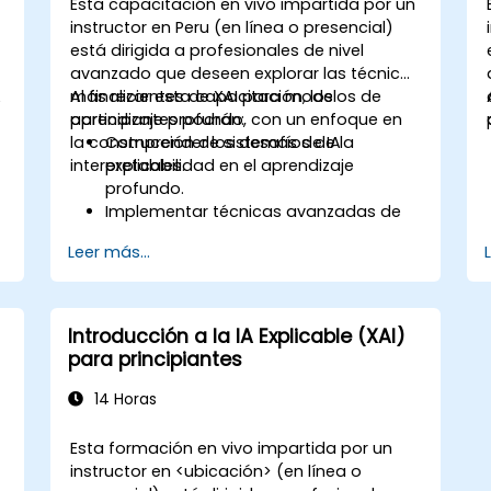
Esta capacitación en vivo impartida por un
instructor en Peru (en línea o presencial)
está dirigida a profesionales de nivel
avanzado que deseen explorar las técnicas
A
más recientes de XAI para modelos de
Al finalizar esta capacitación, los
aprendizaje profundo, con un enfoque en
participantes podrán:
la construcción de sistemas de IA
Comprender los desafíos de la
interpretables.
explicabilidad en el aprendizaje
profundo.
Implementar técnicas avanzadas de
XAI para redes neuronales.
Leer más...
Interpretar las decisiones tomadas por
los modelos de aprendizaje profundo.
Evaluar los compromisos entre el
rendimiento y la transparencia.
Introducción a la IA Explicable (XAI)
para principiantes
14 Horas
Esta formación en vivo impartida por un
instructor en <ubicación> (en línea o