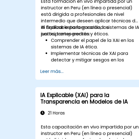
Esta formación en vivo impartida por un
instructor en Peru (en línea o presencial)
está dirigida a profesionales de nivel
intermedio que deseen aplicar técnicas de
IA Explicable para garantizar sistemas de I
Al finalizar esta formación, los
justos, transparentes y éticos.
participantes podrán:
Comprender el papel de la XAI en los
sistemas de IA ética.
Implementar técnicas de XAI para
detectar y mitigar sesgos en los
modelos de IA.
Leer más...
Garantizar la transparencia en los
procesos de toma de decisiones de
los modelos de IA.
Alinear el desarrollo de IA con
IA Explicable (XAI) para la
estándares éticos y normativos.
Transparencia en Modelos de IA
21 Horas
Esta capacitación en vivo impartida por un
instructor en Peru (en línea o presencial)