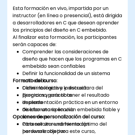
Esta formación en vivo, impartida por un
instructor (en línea o presencial), está dirigida
a desarrolladores en C que desean aprender
los principios del diseño en C embebido.
Al finalizar esta formación, los participantes
serán capaces de:
Comprender las consideraciones de
diseño que hacen que los programas en C
embebido sean confiables
Definir la funcionalidad de un sistema
Formato del curso:
embebido
Definir la lógica y la estructura del
Clase interactiva y discusión
programa para obtener el resultado
Ejercicios y prácticas
deseado
Implementación práctica en un entorno
Diseñar una aplicación embebida fiable y
de laboratorio en vivo
Opciones de personalización del curso:
sin errores
Obtener un rendimiento óptimo del
Para solicitar una formación
hardware objetivo
personalizada para este curso,