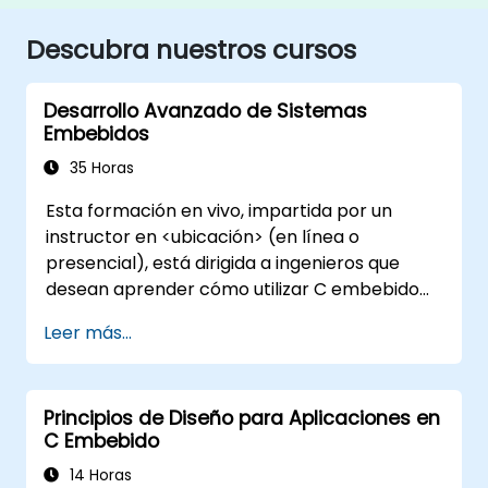
Descubra nuestros cursos
Desarrollo Avanzado de Sistemas
Embebidos
35 Horas
Esta formación en vivo, impartida por un
instructor en <ubicación> (en línea o
presencial), está dirigida a ingenieros que
desean aprender cómo utilizar C embebido
para programar diversos tipos de
Leer más...
microcontroladores basados en diferentes
arquitecturas de procesador (8051, ARM
CORTEX M-3 y ARM9).
Principios de Diseño para Aplicaciones en
C Embebido
14 Horas