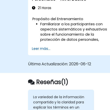
21 Horas
Propósito del Entrenamiento
Familiarizar a los participantes con
aspectos sistemáticos y exhaustivos
sobre el funcionamiento de la
protección de datos personales,
basados en la legislación polaca y
Leer más...
europea.
Proporcionar conocimiento práctico
sobre las nuevas normas para el
Última Actualización:
2026-06-12
procesamiento de datos personales.
Presentar las áreas de mayor riesgo
legal asociadas a la entrada en vigor
Reseñas(1)
del Reglamento General de Protección
de Datos (GDPR).
Preparación práctica para el
desempeño independiente de las
La variedad de la información
funciones de Oficial de Protección de
compartida y la claridad para
Datos Personales.
explicar los términos en un