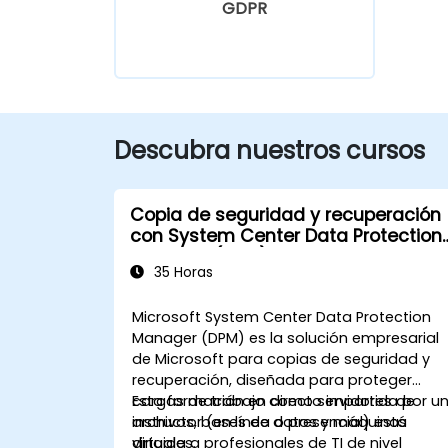
GDPR
Descubra nuestros cursos
Copia de seguridad y recuperación
con System Center Data Protection
Manager (DPM)
35 Horas
Microsoft System Center Data Protection
Manager (DPM) es la solución empresarial
de Microsoft para copias de seguridad y
recuperación, diseñada para proteger
cargas de trabajo como servidores de
Esta formación en directo impartida por u
archivos, bases de datos y máquinas
instructor (en línea o presencial) está
virtuales.
dirigida a profesionales de TI de nivel