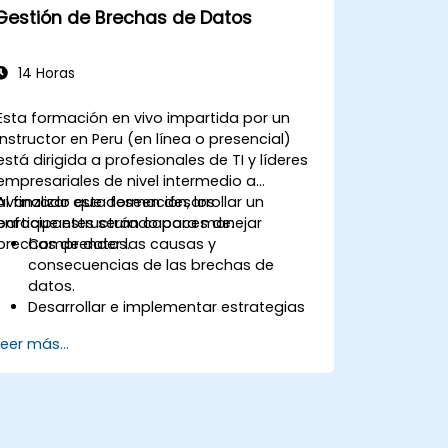
Gestión de Brechas de Datos
14 Horas
Esta formación en vivo impartida por un
instructor en Peru (en línea o presencial)
está dirigida a profesionales de TI y líderes
empresariales de nivel intermedio a
avanzado que deseen desarrollar un
Al finalizar esta formación, los
enfoque estructurado para manejar
participantes serán capaces de:
brechas de datos.
Comprender las causas y
consecuencias de las brechas de
datos.
Desarrollar e implementar estrategias
de prevención de brechas de datos.
Leer más...
Establecer un plan de respuesta a
incidentes para contener y mitigar
brechas.
Realizar investigaciones forenses y
evaluar el impacto de las brechas.