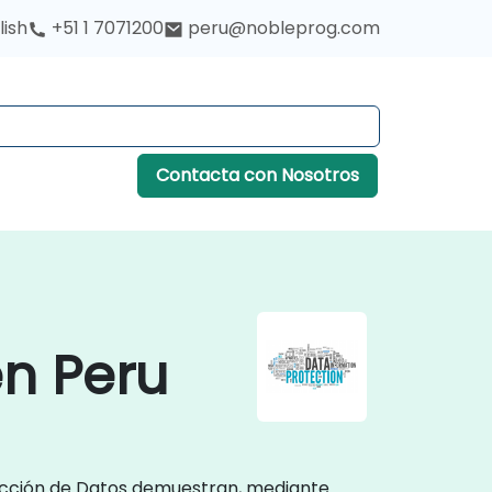
lish
+51 1 7071200
peru@nobleprog.com
Contacta con Nosotros
en Peru
otección de Datos demuestran, mediante