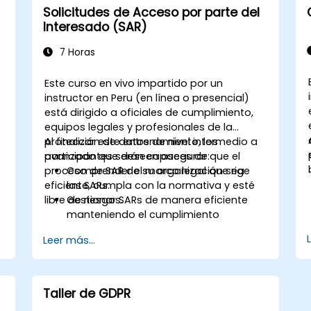
Solicitudes de Acceso por parte del
Interesado (SAR)
7 Horas
Este curso en vivo impartido por un
instructor en Peru (en línea o presencial)
está dirigido a oficiales de cumplimiento,
equipos legales y profesionales de la
protección de datos de nivel intermedio a
Al finalizar este entrenamiento, los
avanzado que deseen asegurar que el
participantes serán capaces de:
proceso de SAR de su organización sea
Comprender el marco legal que rige
eficiente, cumpla con la normativa y esté
las SARs.
libre de riesgos.
Gestionar SARs de manera eficiente
manteniendo el cumplimiento
normativo.
Leer más...
Identificar excepciones y limitaciones
bajo las leyes de protección de datos.
Manejar escenarios complejos de SAR,
incluidos datos de terceros.
Taller de GDPR
Implementar mejores prácticas para la