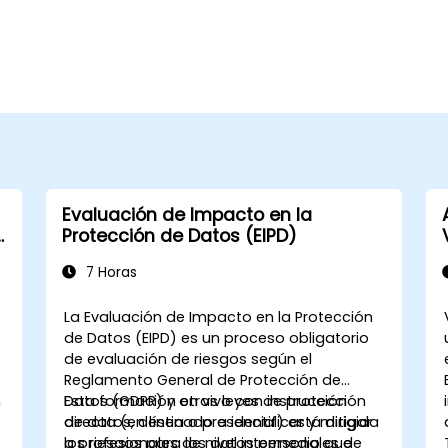
Evaluación de Impacto en la
Protección de Datos (EIPD)
7 Horas
La Evaluación de Impacto en la Protección
de Datos (EIPD) es un proceso obligatorio
de evaluación de riesgos según el
Reglamento General de Protección de
n
Datos (GDPR) y otras leyes de protección
Esta formación en vivo con instrucción
de datos, destinado a identificar y mitigar
directa (en línea o presencial) está dirigida
los riesgos para los datos personales de
a profesionales de nivel intermedio que