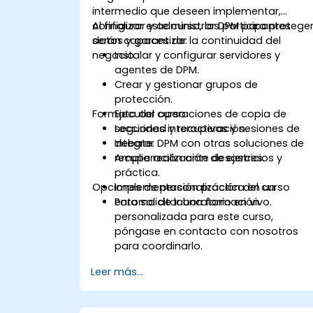
intermedio que deseen implementar,
configurar y administrar DPM para protege
Al finalizar este curso, los participantes
datos y garantizar la continuidad del
serán capaces de:
negocio.
Instalar y configurar servidores y
agentes de DPM.
Crear y gestionar grupos de
protección.
Formato del curso
Ejecutar operaciones de copia de
seguridad y recuperación.
Lecciones interactivas y sesiones de
Integrar DPM con otras soluciones de
debate.
recuperación ante desastres.
Amplia realización de ejercicios y
práctica.
Opciones de personalización del curso
Implementación práctica en un
entorno de laboratorio en vivo.
Para solicitar una formación
personalizada para este curso,
póngase en contacto con nosotros
para coordinarlo.
Leer más...