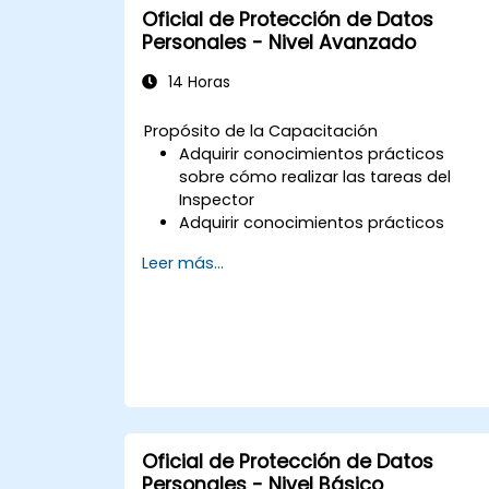
Oficial de Protección de Datos
Personales - Nivel Avanzado
14 Horas
Propósito de la Capacitación
Adquirir conocimientos prácticos
sobre cómo realizar las tareas del
Inspector
Adquirir conocimientos prácticos
sobre auditoría y evaluación de
Leer más...
riesgos
Proporcionar conocimientos prácticos
sobre las nuevas normas para el
tratamiento de datos personales
Oficial de Protección de Datos
Personales - Nivel Básico