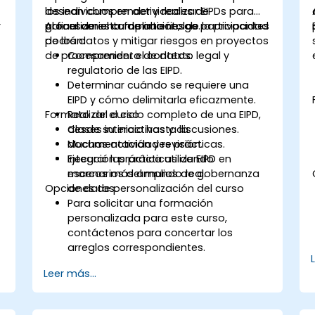
los individuos en actividades de
desean comprender y realizar EIPDs para
r
procesamiento de alto riesgo.
garantizar el cumplimiento de la privacidad
Al final de esta formación, los participantes
de los datos y mitigar riesgos en proyectos
podrán:
de procesamiento de datos.
Comprender el contexto legal y
regulatorio de las EIPD.
Determinar cuándo se requiere una
EIPD y cómo delimitarla eficazmente.
Formato del curso
Realizar el ciclo completo de una EIPD,
desde su inicio hasta la
Clases interactivas y discusiones.
documentación y revisión.
Muchas actividades prácticas.
Integrar las prácticas de EIPD en
Ejecución práctica utilizando
marcos más amplios de gobernanza
escenarios del mundo real.
Opciones de personalización del curso
de datos.
Para solicitar una formación
personalizada para este curso,
contáctenos para concertar los
arreglos correspondientes.
Leer más...