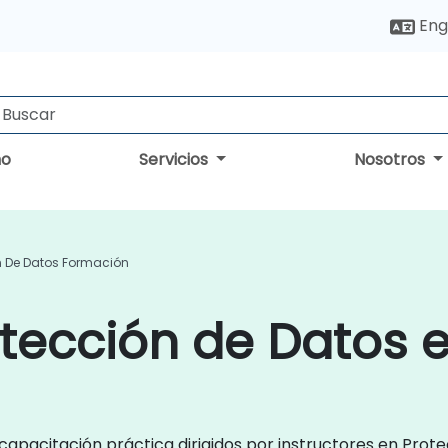
Eng
no
Servicios
Nosotros
n De Datos Formación
tección de Datos 
de capacitación práctica dirigidos por instructores en Pr