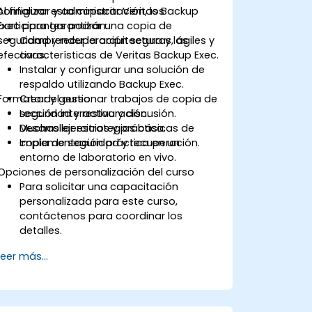
configurar y administrar Veritas Backup
Al finalizar esta capacitación, los
Exec para garantizar una copia de
participantes podrán:
seguridad y recuperación seguras, ágiles y
Comprender la arquitectura y las
efectivas.
características de Veritas Backup Exec.
Instalar y configurar una solución de
respaldo utilizando Backup Exec.
Formato del curso
Crear y gestionar trabajos de copia de
seguridad y restauración.
Lección interactiva y discusión.
Desarrollar estrategias básicas de
Muchas ejercicios y práctica.
copia de seguridad y recuperación.
Implementación práctica en un
entorno de laboratorio en vivo.
Opciones de personalización del curso
Para solicitar una capacitación
personalizada para este curso,
contáctenos para coordinar los
detalles.
Leer más...