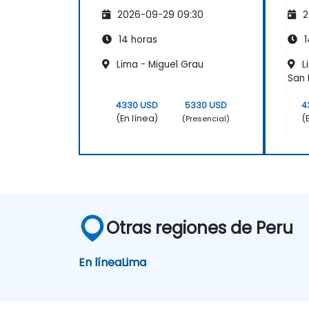
2026-09-29 09:30
2
14 horas
1
Lima - Miguel Grau
L
San 
4330 USD
5330 USD
4
(En línea)
(
(Presencial)
Otras regiones de Peru
En línea
Lima