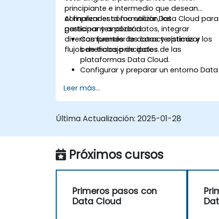
principiante e intermedio que desean
comprender cómo utilizar Data Cloud para
Al finalizar esta formación, los
gestionar y analizar datos, integrar
participantes podrán:
diversas fuentes de datos y optimizar los
Comprender las características y
flujos de trabajo de datos.
beneficios principales de las
plataformas Data Cloud.
Configurar y preparar un entorno Data
Cloud.
Leer más...
Integrar múltiples fuentes de datos en
un entorno cloud unificado.
Analizar datos mediante herramientas
Última Actualización:
2025-01-28
integradas y generar información útil
para la toma de decisiones.
Implementar las mejores prácticas de
Próximos cursos
seguridad y cumplimiento normativo
en la nube.
Primeros pasos con
Pri
Data Cloud
Dat