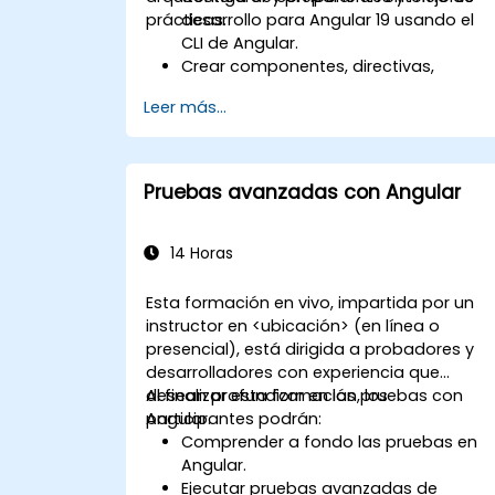
prácticas.
desarrollo para Angular 19 usando el
CLI de Angular.
Crear componentes, directivas,
servicios y formularios reactivos.
Leer más...
Utilizar enrutamiento, cliente HTTP y
gestión del estado con RxJS y signals.
Construir, probar e implementar
aplicaciones de producción listas par
Pruebas avanzadas con Angular
Angular.
14 Horas
Esta formación en vivo, impartida por un
instructor en <ubicación> (en línea o
presencial), está dirigida a probadores y
desarrolladores con experiencia que
desean profundizar en las pruebas con
Al finalizar esta formación, los
Angular.
participantes podrán:
Comprender a fondo las pruebas en
Angular.
Ejecutar pruebas avanzadas de