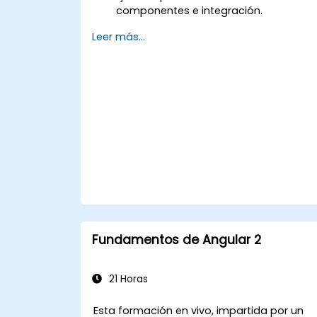
componentes e integración.
Realizar pruebas end-to-end con
Leer más...
Cypress y regresión visual.
Fundamentos de Angular 2
21 Horas
Esta formación en vivo, impartida por un