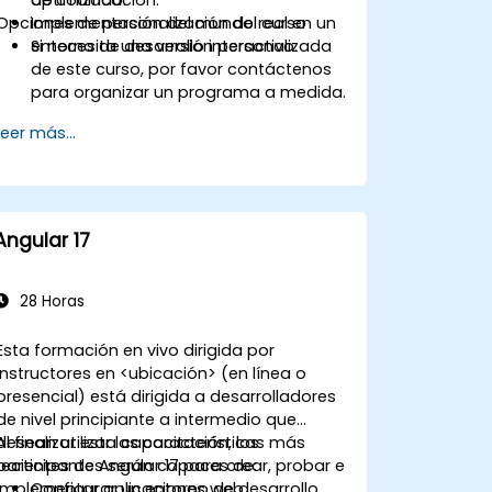
Opciones de personalización del curso
Implementación del mundo real en un
entorno de desarrollo interactivo.
Si necesita una versión personalizada
de este curso, por favor contáctenos
para organizar un programa a medida.
Leer más...
Angular 17
28 Horas
Esta formación en vivo dirigida por
instructores en <ubicación> (en línea o
presencial) está dirigida a desarrolladores
de nivel principiante a intermedio que
desean utilizar las características más
Al finalizar esta capacitación, los
recientes de Angular 17 para crear, probar e
participantes serán capaces de:
implementar aplicaciones web.
Configurar un entorno de desarrollo