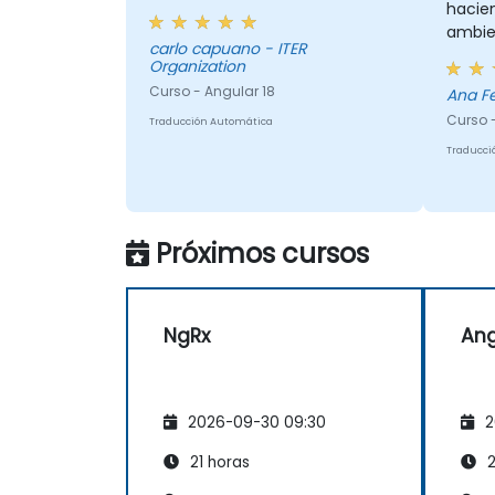
hacien
ambie
carlo capuano - ITER
pregu
Organization
Curso - Angular 18
Ana F
Curso 
Traducción Automática
Traducci
Próximos cursos
NgRx
Ang
2026-09-30 09:30
2
21 horas
2