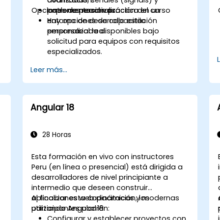
Opciones de personalización del curso
patrones reactivos.
Implementación práctica en un
entorno de desarrollo estilo
Hay opciones de capacitación
empresarial real.
personalizada disponibles bajo
solicitud para equipos con requisitos
especializados.
Leer más...
Angular 18
28 Horas
Esta formación en vivo con instructores
Peru (en línea o presencial) está dirigida a
desarrolladores de nivel principiante a
intermedio que deseen construir
aplicaciones web dinámicas y modernas
Al finalizar esta capacitación, los
utilizando Angular 18.
participantes podrán:
Configurar y establecer proyectos con