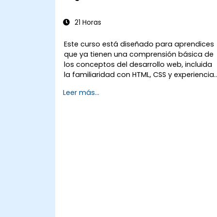
21 Horas
Este curso está diseñado para aprendices
que ya tienen una comprensión básica de
los conceptos del desarrollo web, incluida
la familiaridad con HTML, CSS y experiencia
práctica con JavaScript o TypeScript. Es
Leer más...
adecuado para desarrolladores front-end
que transicionan a Angular moderno,
ingenieros de software que construyen
aplicaciones web escalables y
profesionales técnicos que desean adquiri
habilidades prácticas con Angular
aplicables al mundo real.