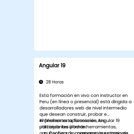
Angular 19
28 Horas
Esta formación en vivo con instructor en
Peru (en línea o presencial) está dirigida a
desarrolladores web de nivel intermedio
que desean construir, probar e
implementar aplicaciones Angular 19
Al finalizar esta formación, los
utilizando las últimas herramientas,
participantes podrán:
arquitectura de componentes y mejores
Configurar y preparar un entorno de