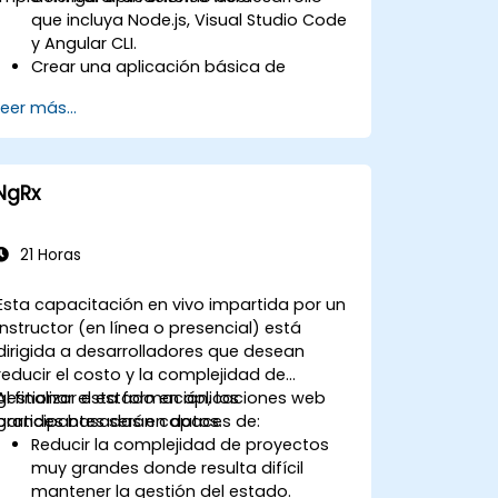
que incluya Node.js, Visual Studio Code
y Angular CLI.
Crear una aplicación básica de
Angular 17 que muestre datos y
Leer más...
maneje interacciones del usuario.
Utilizar componentes, directivas, pipes,
servicios y módulos para organizar y
reutilizar código.
NgRx
Usar enlace de datos, inyección de
dependencias, enrutamiento,
formularios y el cliente HTTP para
21 Horas
comunicarse con servicios backend.
Utilizar la nueva sintaxis de bloques de
Esta capacitación en vivo impartida por un
control de plantillas para simplificar
instructor (en línea o presencial) está
tareas comunes como la
dirigida a desarrolladores que desean
renderización condicional, bucles y
reducir el costo y la complejidad de
manejo de colecciones vacías.
gestionar el estado en aplicaciones web
Al finalizar esta formación, los
Usar el nuevo bloque de control
grandes basadas en datos.
participantes serán capaces de:
@defer para habilitar la carga diferida
Reducir la complejidad de proyectos
del contenido del bloque y sus
muy grandes donde resulta difícil
dependencias.
mantener la gestión del estado.