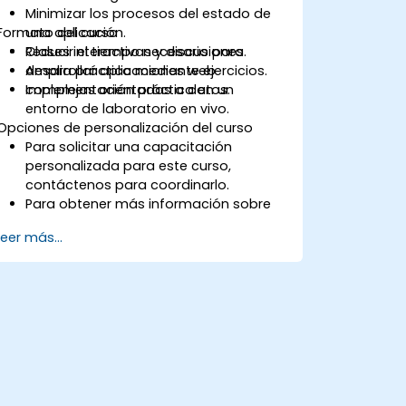
Utilizar la nueva API de transiciones de
Minimizar los procesos del estado de
vista para personalizar las
Formato del curso
una aplicación.
animaciones y transiciones entre
Reducir el tiempo necesario para
Clases interactivas y discusiones.
vistas.
desarrollar aplicaciones web
Amplia práctica mediante ejercicios.
Depurar y probar aplicaciones de
complejas orientadas a datos.
Implementación práctica en un
Angular 17 utilizando herramientas
entorno de laboratorio en vivo.
como Chrome DevTools, Jest, Karma y
Opciones de personalización del curso
Protractor.
Para solicitar una capacitación
personalizada para este curso,
contáctenos para coordinarlo.
Para obtener más información sobre
NgRx, visite: https://ngrx.io/
Leer más...