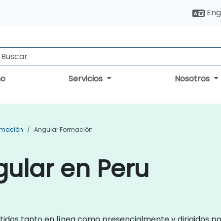
Eng
no
Servicios
Nosotros
rmación
Angular Formación
ular en Peru
tidos tanto en línea como presencialmente y dirigidos p