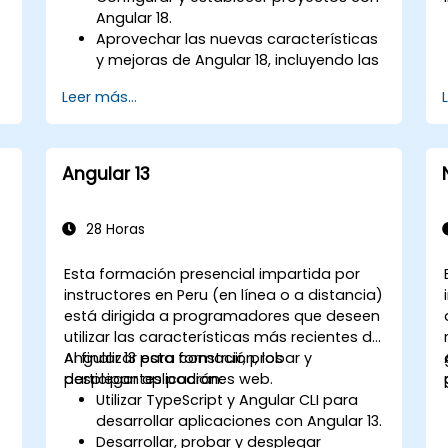
Angular 18.
Aprovechar las nuevas características
y mejoras de Angular 18, incluyendo las
capacidades optimizadas de
Leer más...
TypeScript 4.7 y la detección de
cambios sin zonas (zoneless).
Desarrollar aplicaciones robustas y
a
escalables usando Angular 18.
Angular 13
Implementar mejores prácticas para la
organización del código y la
arquitectura.
28 Horas
Integrar aplicaciones de Angular con
APIs RESTful.
Esta formación presencial impartida por
instructores en Peru (en línea o a distancia)
está dirigida a programadores que deseen
utilizar las características más recientes de
Angular 13 para construir, probar y
Al finalizar esta formación, los
desplegar aplicaciones web.
participantes podrán:
Utilizar TypeScript y Angular CLI para
desarrollar aplicaciones con Angular 13.
Desarrollar, probar y desplegar