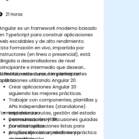
21 Horas
Angular es un framework moderno basado
en TypeScript para construir aplicaciones
web escalables y de alto rendimiento.
Esta formación en vivo, impartida por
instructores (en línea o presencial), está
dirigida a desarrolladores de nivel
principiante e intermedio que desean
construir, estructurar e implementar
Al finalizar este curso, los participantes
aplicaciones utilizando Angular 20.
podrán:
Crear aplicaciones Angular 20
siguiendo las mejores prácticas.
Trabajar con componentes, plantillas y
APIs independientes (standalone).
Formato del curso
Implementar rutas, gestión del estado
y comunicación HTTP.
Demostraciones y discusiones guiadas
Construir aplicaciones listas para
por el instructor.
producción con un rendimiento
Amplios ejercicios prácticos y práctica
optimizado.
de codificación.