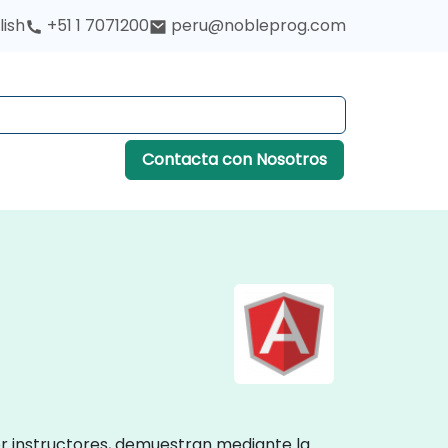
lish
+51 1 7071200
peru@nobleprog.com
Contacta con Nosotros
or instructores, demuestran mediante la