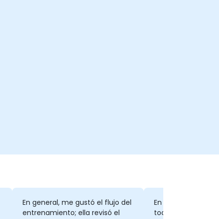
En general, me gustó el flujo del
En solo tres días s
entrenamiento; ella revisó el
todos los temas de