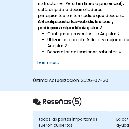
instructor en Peru (en línea o presencial),
está dirigida a desarrolladores
principiantes e intermedios que desean
crear aplicaciones web dinámicas y
Al finalizar esta formación, los
modernas utilizando Angular 2.
participantes podrán:
Configurar proyectos de Angular 2.
Utilizar las características y mejoras d
Angular 2.
Desarrollar aplicaciones robustas y
escalables con Angular 2.
Leer más...
Implementar buenas prácticas para la
organización del código y la
arquitectura.
Última Actualización:
2026-07-30
Integrar aplicaciones de Angular con
APIs RESTful.
Reseñas(5)
todas las partes importantes
La act
fueron cubiertas
ayudá