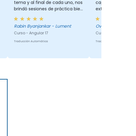
tema y al final de cada uno, nos
capacitación, e in
brindó sesiones de práctica bien
extras.
definidas. Pudo guiarnos
rápidamente con los problemas
Rabin Byanjankar - Lument
Ovidiu
que enfrentamos durante las
Curso - Angular 17
Curso - Angular 2 F
sesiones de práctica.
Traducción Automática
Traducción Automática