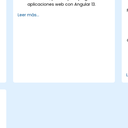
aplicaciones web con Angular 13.
Crear componentes web que puedan
Leer más...
ser utilizados en cualquier aplicación o
página web.