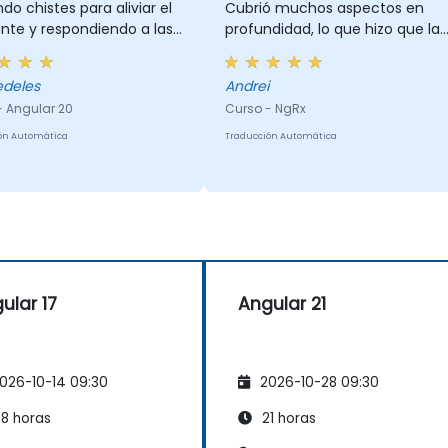
do chistes para aliviar el
Cubrió muchos aspectos en
nte y respondiendo a las
profundidad, lo que hizo que la
ntas de todos.
experiencia de aprendizaje
fuera increíblemente
edeles
Andrei
enriquecedora.
- Angular 20
Curso - NgRx
ón Automática
Traducción Automática
ular 17
Angular 21
026-10-14 09:30
2026-10-28 09:30
8 horas
21 horas