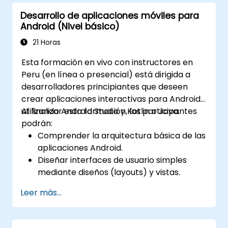
Probar aplicaciones usando JUnit y
Desarrollo de aplicaciones móviles para
Espresso.
Android (Nivel básico)
Integrar APIs REST y aplicar
optimizaciones de rendimiento.
21 Horas
Esta formación en vivo con instructores en
Peru (en línea o presencial) está dirigida a
desarrolladores principiantes que deseen
crear aplicaciones interactivas para Android
utilizando Android Studio y Kotlin o Java.
Al finalizar esta formación, los participantes
podrán:
Comprender la arquitectura básica de las
aplicaciones Android.
Diseñar interfaces de usuario simples
mediante diseños (layouts) y vistas.
Gestionar la interacción del usuario y
Leer más...
navegar entre pantallas.
Construir una aplicación móvil funcional
de manera incremental a lo largo del