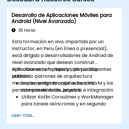
Desarrollo de Aplicaciones Móviles para
Android (Nivel Avanzado)
35 Horas
Esta formación en vivo, impartida por un
instructor, en Peru (en línea o presencial),
está dirigida a desarrolladores de Android de
nivel avanzado que desean construir
aplicaciones complejas y optimizadas
Al finalizar esta formación, los participantes
utilizando patrones de arquitectura
podrán:
modernos, programación asíncrona,
Implementar la arquitectura MVVM y los
persistencia de datos, pruebas e integración.
componentes de Jetpack.
Utilizar Kotlin Coroutines y WorkManager
para tareas asíncronas y en segundo
plano.
Leer más...
Persistir datos mediante Room y
DataStore.