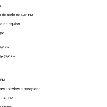
.
s de serie de SAP PM
ro de equipo
po.
SAP PM
de SAP PM
 PM
mantenimiento apropiado.
n SAP PM