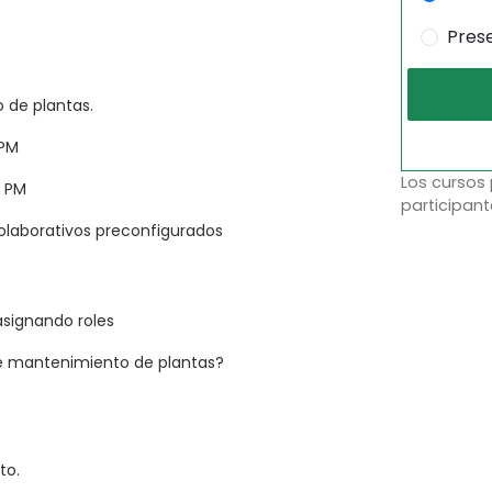
Pres
 de plantas.
 PM
Los cursos
P PM
participant
aborativos preconfigurados
asignando roles
e mantenimiento de plantas?
to.