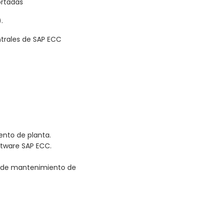
ortadas
.
trales de SAP ECC
ento de planta.
ftware SAP ECC.
s de mantenimiento de