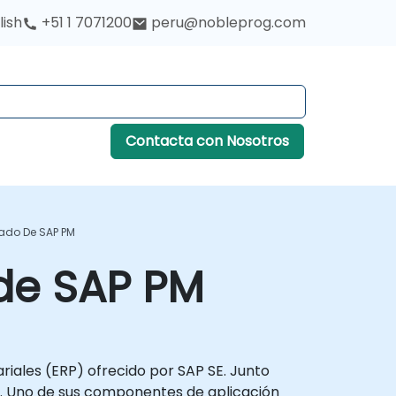
lish
+51 1 7071200
peru@nobleprog.com
Contacta con Nosotros
ado De SAP PM
de SAP PM
iales (ERP) ofrecido por SAP SE. Junto
s. Uno de sus componentes de aplicación