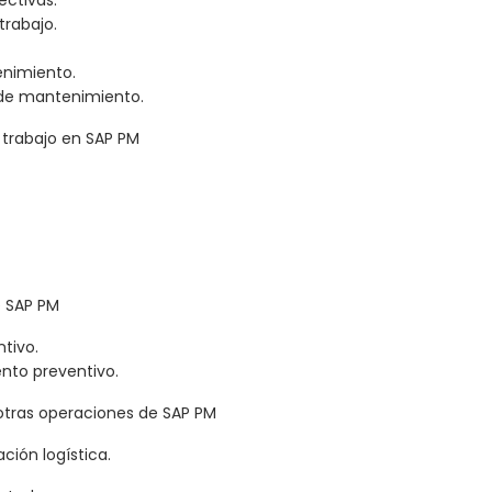
ectivas.
trabajo.
enimiento.
s de mantenimiento.
e trabajo en SAP PM
e SAP PM
tivo.
to preventivo.
otras operaciones de SAP PM
ción logística.