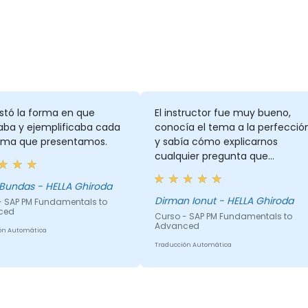
stó la forma en que
El instructor fue muy bueno,
aba y ejemplificaba cada
conocía el tema a la perfecció
ema que presentamos.
y sabía cómo explicarnos
cualquier pregunta que
teníamos, lo cual nos ayudó
mucho.
Bundas - HELLA Ghiroda
Dirman Ionut - HELLA Ghiroda
- SAP PM Fundamentals to
ced
Curso - SAP PM Fundamentals to
Advanced
ón Automática
Traducción Automática