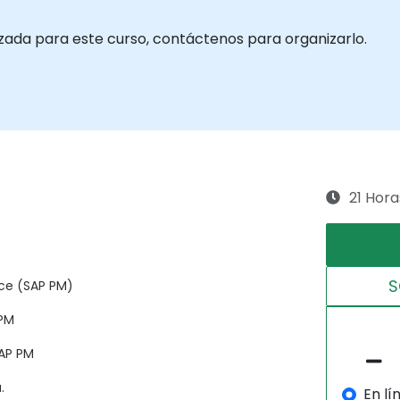
izada para este curso, contáctenos para organizarlo.
21 Hora
S
nce (SAP PM)
 PM
SAP PM
.
En lí