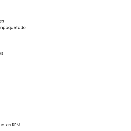
es
 empaquetado
es
quetes RPM