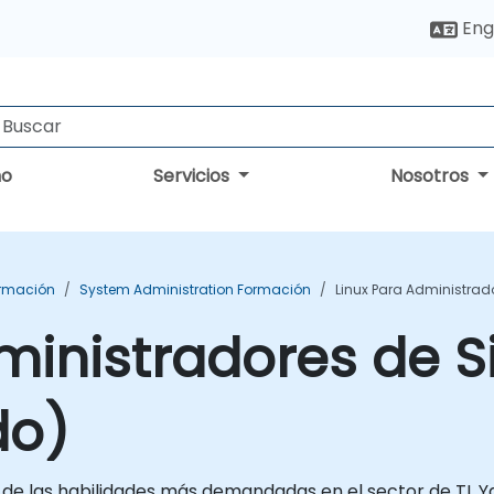
Eng
no
Servicios
Nosotros
ormación
System Administration Formación
Linux Para Administrad
ministradores de 
do)
a de las habilidades más demandadas en el sector de TI.