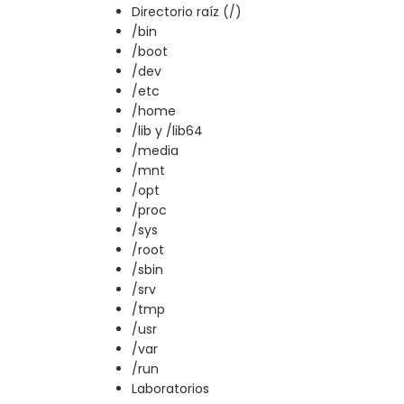
Directorio raíz (/)
/bin
/boot
/dev
/etc
/home
/lib y /lib64
/media
/mnt
/opt
/proc
/sys
/root
/sbin
/srv
/tmp
/usr
/var
/run
Laboratorios