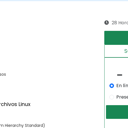
28 Hor
S
rsos
En lí
Pres
rchivos Linux
tem Hierarchy Standard)