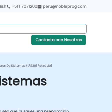
lish
+51 1 7071200
peru@nobleprog.com
Contacta con Nosotros
ores De Sistemas (LFS301 Retirado)
Sistemas
 Ya sea que busques una preparación