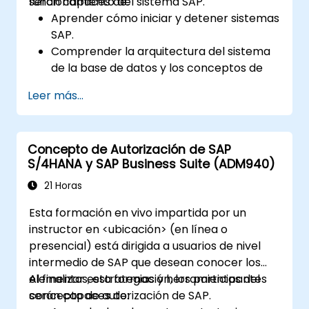
funcionamiento del sistema SAP.
serán capaces de:
Aprender cómo iniciar y detener sistemas
SAP.
Comprender la arquitectura del sistema
de la base de datos y los conceptos de
administración de usuarios.
Leer más...
Configurar sistemas y crear destinos RFC.
Programar y monitorear trabajos en
segundo plano.
Concepto de Autorización de SAP
S/4HANA y SAP Business Suite (ADM940)
21 Horas
Esta formación en vivo impartida por un
instructor en <ubicación> (en línea o
presencial) está dirigida a usuarios de nivel
intermedio de SAP que desean conocer los
elementos, estrategias y herramientas del
Al finalizar esta formación, los participantes
concepto de autorización de SAP.
serán capaces de: