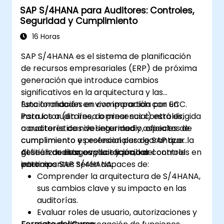
SAP S/4HANA para Auditores: Controles,
Seguridad y Cumplimiento
16 Horas
SAP S/4HANA es el sistema de planificación
de recursos empresariales (ERP) de próxima
generación que introduce cambios
significativos en la arquitectura y las
funcionalidades en comparación con ECC.
Esta formación en vivo impartida por un
Para los auditores, dominar sus controles,
instructor (en línea o presencial) está dirigida
características de seguridad y aspectos de
a auditores de nivel intermedio, oficiales de
cumplimiento es esencial para garantizar la
cumplimiento y profesionales de SAP que
gestión de riesgos y la eficacia del control
deseen auditar, evaluar y probar controles en
Al finalizar esta capacitación, los
interno.
entornos SAP S/4HANA.
participantes serán capaces de:
Comprender la arquitectura de S/4HANA,
sus cambios clave y su impacto en las
auditorías.
Evaluar roles de usuario, autorizaciones y