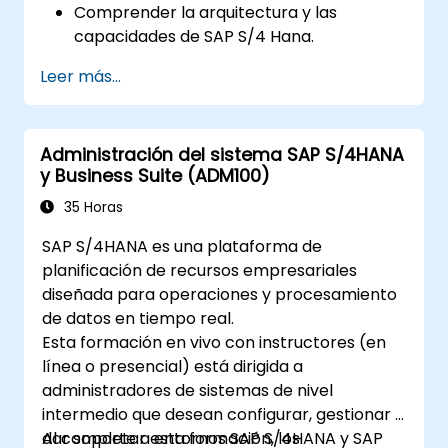
Comprender la arquitectura y las
capacidades de SAP S/4 Hana.
Migrar desde versiones existentes de SAP
Leer más...
Business Suite hacia SAP S/4 Hana.
Entender cómo se implementa la
seguridad en SAP S/4 Hana.
Administración del sistema SAP S/4HANA
Mejorar la capacidad móvil de las
y Business Suite (ADM100)
aplicaciones SAP utilizando SAP Fiori.
Probar, depurar y desplegar SAP S/4
35 Horas
Hana en entornos de producción.
SAP S/4HANA es una plataforma de
Explorar cómo SAP S/4 se puede integrar
planificación de recursos empresariales
con SAP S/4 Cloud para proporcionar una
diseñada para operaciones y procesamiento
solución empresarial integral.
de datos en tiempo real.
Esta formación en vivo con instructores (en
línea o presencial) está dirigida a
administradores de sistemas de nivel
intermedio que desean configurar, gestionar y
dar soporte a entornos SAP S/4HANA y SAP
Al completar esta formación, los