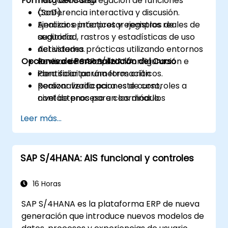
Formato del Curso
riesgos de segregación de funciones
(SoD).
Conferencia interactiva y discusión.
Analizar e interpretar registros de
Ejercicios prácticos y ejemplos reales de
seguridad, rastros y estadísticas de uso
auditoría.
del sistema.
Actividades prácticas utilizando entornos
Opciones de Personalización del Curso
Revisar cambios en la configuración e
en vivo de SAP S/4HANA.
identificar parámetros críticos.
Para solicitar una formación
Realizar verificaciones de controles a
personalizada para este curso,
nivel de proceso en los módulos
contáctenos para coordinarlo.
FI/MM/SD/BP.
Leer más...
Documentar evidencias de auditoría y
preparar informes estructurados.
SAP S/4HANA: AIS funcional y controles
16 Horas
SAP S/4HANA es la plataforma ERP de nueva
generación que introduce nuevos modelos de