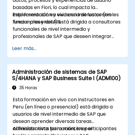
datos, procesos y experiencias de usuario
basadas en Fiori, lo cual impacta la
implementación y evidencia de los controles
Esta formación en vivo con instructor (en
funcionales y del AIS.
línea o presencial) está dirigida a consultores
funcionales de nivel intermedio y
profesionales de SAP que deseen integrar
prácticas de AIS y controles en los procesos
Leer más...
FI/MM/SD/BP, diseñar y probar controles, y
generar evidencia lista para auditorías.
Administración de sistemas de SAP
S/4HANA y SAP Business Suite I (ADM100)
35 Horas
Esta formación en vivo con instructores en
Peru (en línea o presencial) está dirigida a
usuarios de nivel intermedio de SAP que
desean aprender diversas tareas
administrativas para mantener el
Al finalizar esta formación, los participantes