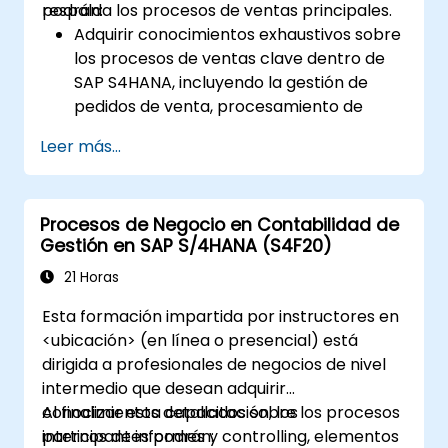
respalda los procesos de ventas principales.
podrán:
de desempeño (KPI) vinculados a las
Adquirir conocimientos exhaustivos sobre
compras.
los procesos de ventas clave dentro de
SAP S4HANA, incluyendo la gestión de
pedidos de venta, procesamiento de
entregas, envío y facturación.
Leer más...
Aprender a crear y gestionar
documentos de venta como pedidos de
venta, cotizaciones y devoluciones, y
Procesos de Negocio en Contabilidad de
comprender cómo configurar diferentes
Gestión en SAP S/4HANA (S4F20)
tipos de documentos y categorías de
artículos.
21 Horas
Gestionar la facturación y los
Esta formación impartida por instructores en
comprobantes de cobro.
<ubicación> (en línea o presencial) está
Aprender a utilizar la analítica integrada
dirigida a profesionales de negocios de nivel
en SAP S4HANA para monitorear y
intermedio que desean adquirir
mejorar el rendimiento de las ventas,
conocimientos detallados sobre los procesos
Al finalizar esta capacitación, los
utilizando informes estándar e
internos de informes y controlling, elementos
participantes podrán:
indicadores clave de desempeño (KPI).