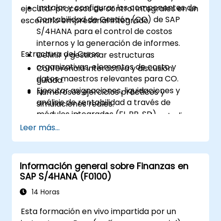
Instalar y configurar los componentes de
ejecutar procesos de control integrales en un
Contabilidad de Gestión (CO) de SAP
escenario empresarial integrado.
S/4HANA para el control de costos
internos y la generación de informes.
Estructura del Curso
Definir y gestionar estructuras
organizativas, elementos de costo y
Conferencia interactiva y discusión
datos maestros relevantes para CO.
guiada.
Ejecutar asignaciones, liquidaciones y
Numerosos ejercicios prácticos y
análisis de rentabilidad a través de
simulaciones reales.
módulos integrados (FI, PP, SD).
Implementación de un caso de estudio
Analizar resultados utilizando informes de
Leer más...
del mundo real en un sistema de
CO, análisis de margen (CO-PA) y
entrenamiento SAP en vivo (entorno
supervisión de costos en tiempo real.
sandbox).
Información general sobre Finanzas en
SAP S/4HANA (F0100)
14 Horas
Esta formación en vivo impartida por un