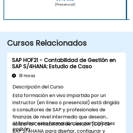
(Presencial)
Cursos Relacionados
SAP HOF21 - Contabilidad de Gestión en
SAP S/4HANA: Estudio de Caso
18 Horas
Descripción del Curso
Esta formación en vivo impartida por un
instructor (en línea o presencial) está dirigida
a consultores de SAP y profesionales de
finanzas de nivel intermedio que desean
Al finalizar esta formación, los participantes
utilizar la Contabilidad de Gestión (CO) de
podrán:
SAP S/4HANA para diseñar, configurar y