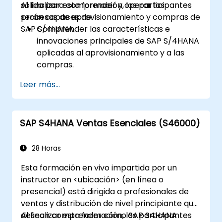
sólida para comprender y operar los
Al finalizar esta formación, los participantes
utilizando las herramientas de SAP
procesos de aprovisionamiento y compras de
serán capaces de:
S/4HANA.
SAP S/4HANA.
Comprender las características e
innovaciones principales de SAP S/4HANA
aplicadas al aprovisionamiento y a las
compras.
Navegar por los procesos de compra
Leer más...
dentro de SAP S/4HANA, incluyendo el
aprovisionamiento basado en existencias
y consumo.
SAP S4HANA Ventas Esenciales (S46000)
Gestionar los datos maestros
relacionados con las compras, como los
registros maestros de materiales y
28 Horas
proveedores.
Esta formación en vivo impartida por un
Ejecutar procesos de compra, como
instructor en <ubicación> (en línea o
requisiciones de compra, órdenes de
presencial) está dirigida a profesionales de
compra y recibos de mercancías.
ventas y distribución de nivel principiante que
Analizar datos de compra utilizando
desean comprender cómo SAP S4HANA
Al finalizar esta formación, los participantes
aplicaciones SAP Fiori e indicadores clave