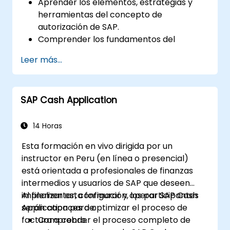
Aprender los elementos, estrategias y
herramientas del concepto de
autorización de SAP.
Comprender los fundamentos del
mantenimiento de roles.
Leer más...
Utilizar el mantenimiento de roles para
crear y asignar autorizaciones.
SAP Cash Application
14 Horas
Esta formación en vivo dirigida por un
instructor en Peru (en línea o presencial)
está orientada a profesionales de finanzas
intermedios y usuarios de SAP que deseen
implementar, configurar y operar SAP Cash
Al finalizar esta formación, los participantes
Application para optimizar el proceso de
serán capaces de:
factura a cobro.
Comprender el proceso completo de