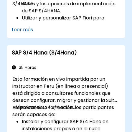
S/4HANA.
datos y las opciones de implementación
de SAP S/4HANA.
Utilizar y personalizar SAP Fiori para
mejorar la experiencia del usuario.
Leer más...
Identificar las principales mejoras en los
procesos de finanzas, logística y otros
módulos.
SAP S/4 Hana (S/4Hana)
Comprender la integración, el análisis de
datos e innovaciones futuras que
respaldan las implementaciones de SAP.
35 Horas
Esta formación en vivo impartida por un
instructor en Peru (en línea o presencial)
está dirigida a consultores funcionales que
desean configurar, migrar y gestionar la Suite
Empresarial SAP S/4 HANA.
Al finalizar esta formación, los participantes
serán capaces de:
Instalar y configurar SAP S/4 Hana en
instalaciones propias o en la nube.