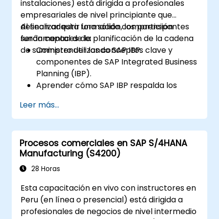
instalaciones) está dirigida a profesionales
empresariales de nivel principiante que
desean adquirir una sólida comprensión
Al finalizar esta formación, los participantes
fundamental de la planificación de la cadena
serán capaces de:
de suministro utilizando SAP IBP.
Comprender los conceptos clave y
componentes de SAP Integrated Business
Planning (IBP).
Aprender cómo SAP IBP respalda los
procesos integrados de planificación de
Leer más...
la cadena de suministro.
Explorar los diferentes módulos de SAP
IBP y sus funcionalidades.
Procesos comerciales en SAP S/4HANA
Obtener experiencia práctica con la
Manufacturing (S4200)
interfaz de usuario y las herramientas de
SAP IBP.
28 Horas
Esta capacitación en vivo con instructores en
Peru (en línea o presencial) está dirigida a
profesionales de negocios de nivel intermedio