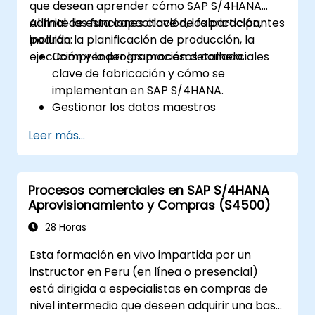
que desean aprender cómo SAP S/4HANA
admite las funciones clave de fabricación,
Al final de esta capacitación, los participantes
incluida la planificación de producción, la
podrán:
ejecución y la programación detallada.
Comprender los procesos comerciales
clave de fabricación y cómo se
implementan en SAP S/4HANA.
Gestionar los datos maestros
relacionados con la fabricación, como
Leer más...
listas de materiales (BOM), centros de
trabajo y versiones de producción.
Realizar la planificación de producción, el
Procesos comerciales en SAP S/4HANA
plan de requerimientos de materiales
Aprovisionamiento y Compras (S4500)
(MRP) y la planificación de capacidad en
SAP S/4HANA.
28 Horas
Ejecutar y supervisar órdenes de
Esta formación en vivo impartida por un
producción, incluida la gestión de calidad
instructor en Peru (en línea o presencial)
y el control del piso de producción.
está dirigida a especialistas en compras de
Analizar datos de producción y generar
nivel intermedio que deseen adquirir una base
informes para la toma de decisiones