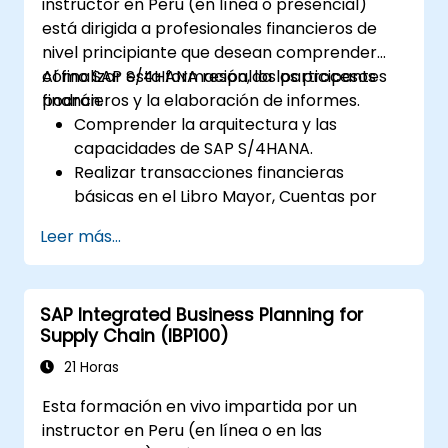
instructor en Peru (en línea o presencial)
está dirigida a profesionales financieros de
nivel principiante que desean comprender
cómo SAP S/4HANA respalda los procesos
Al finalizar esta formación, los participantes
financieros y la elaboración de informes.
podrán:
Comprender la arquitectura y las
capacidades de SAP S/4HANA.
Realizar transacciones financieras
básicas en el Libro Mayor, Cuentas por
Pagar y Cuentas por Cobrar.
Leer más...
Trabajar con centros de costo, centros
de beneficio y órdenes internas.
Comprender los procesos integrados de
SAP Integrated Business Planning for
planificación financiera en SAP S/4HANA.
Supply Chain (IBP100)
Realizar tareas financieras básicas,
incluido el cierre, la elaboración de
21 Horas
informes y el análisis dentro de SAP
Esta formación en vivo impartida por un
S/4HANA.
instructor en Peru (en línea o en las