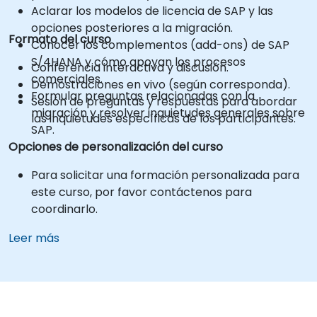
Aclarar los modelos de licencia de SAP y las
opciones posteriores a la migración.
Formato del curso
Conocer los complementos (add-ons) de SAP
S/4HANA y cómo apoyan los procesos
Conferencia interactiva y discusión.
comerciales.
Demostraciones en vivo (según corresponda).
Formular preguntas relacionadas con la
Sesión de preguntas y respuestas para abordar
migración y resolver inquietudes generales sobre
las inquietudes específicas de los participantes.
SAP.
Opciones de personalización del curso
Para solicitar una formación personalizada para
este curso, por favor contáctenos para
coordinarlo.
Leer más