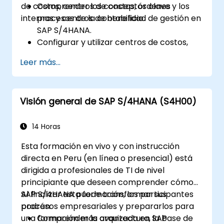
de costos, centros de costos, órdenes
Comprender los conceptos clave y los
internas y centros de beneficio.
procesos de la contabilidad de gestión en
SAP S/4HANA.
Configurar y utilizar centros de costos,
órdenes internas, centros de beneficio y
Leer más...
análisis de rentabilidad.
Adquirir competencia en el uso de
aplicaciones SAP Fiori para informes
Visión general de SAP S/4HANA (S4H00)
financieros y de contabilidad de gestión.
14 Horas
Esta formación en vivo y con instrucción
directa en Peru (en línea o presencial) está
dirigida a profesionales de TI de nivel
principiante que deseen comprender cómo
SAP S/4HANA puede transformar sus
Al finalizar esta formación, los participantes
procesos empresariales y prepararlos para
podrán:
una formación más avanzada en SAP
Comprender la arquitectura, la base de