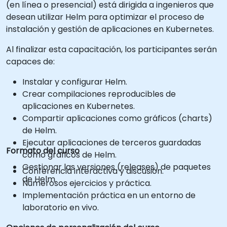
(en línea o presencial) está dirigida a ingenieros que
desean utilizar Helm para optimizar el proceso de
instalación y gestión de aplicaciones en Kubernetes.
Al finalizar esta capacitación, los participantes serán
capaces de:
Instalar y configurar Helm.
Crear compilaciones reproducibles de
aplicaciones en Kubernetes.
Compartir aplicaciones como gráficos (charts)
de Helm.
Ejecutar aplicaciones de terceros guardadas
Formato del curso
como gráficos de Helm.
Gestionar las versiones (releases) de paquetes
Conferencia interactiva y discusión.
de Helm.
Numerosos ejercicios y práctica.
Implementación práctica en un entorno de
laboratorio en vivo.