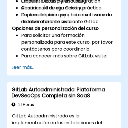
Emplear GitLab para la Integración
Clase interactiva y discusión.
Continua / Entrega Continua.
Abundancia de ejercicios y práctica.
Desarrollar, lanzar y probar software de
Implementación práctica en un entorno
manera eficiente mediante GitLab.
de laboratorio en vivo.
Opciones de personalización del curso
Para solicitar una formación
personalizada para este curso, por favor
contáctenos para coordinarlo.
Para conocer más sobre GitLab, visite:
https://about.gitlab.com/
Leer más...
GitLab Autoadministrado: Plataforma
DevSecOps Completa sin SaaS
21 Horas
GitLab Autoadministrado es la
implementación en las instalaciones del