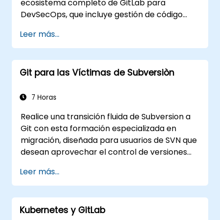
ecosistema completo de GitLab para
DevSecOps, que incluye gestión de código
fuente, CI/CD, registro de contenedores,
Leer más...
análisis de seguridad y monitoreo. Es el
estándar de oro para organizaciones que
desean contar con todas las funciones de
Git para las Víctimas de Subversiòn
GitLab sin depender de un servicio SaaS ni
permitir que los datos abandonen su red
interna.
7 Horas
Realice una transición fluida de Subversion a
Git con esta formación especializada en
migración, diseñada para usuarios de SVN que
desean aprovechar el control de versiones
distribuido. Este curso práctico aborda los
Leer más...
conceptos centrales de Git, patrones de flujo
de trabajo diario, estrategias avanzadas de
ramificación y fusión, procesos completos de
Kubernetes y GitLab
migración de flujo de trabajo, componentes