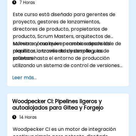
7 Horas
Este curso está diseñado para gerentes de
proyecto, gestores de lanzamientos,
directores de producto, propietarios de
producto, Scrum Masters, arquitectos de
software y cualquier persona responsable de
Muestra cómo mover cambios desde los
planificar lanzamientos y despliegues de
requisitos, a través del desarrollo y las
software.
pruebas hasta el entorno de producción
utilizando un sistema de control de versiones
distribuido (GIT en particular, pero las
Leer más...
personas que utilizan otros SCD también
pueden beneficiarse de este curso).
Woodpecker CI: Pipelines ligeros y
autoalojados para Gitea y Forgejo
14 Horas
Woodpecker CI es un motor de integración