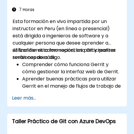
Aplicar GitLab Pages, flujos de trabajo de
lanzamiento y configuraciones seguras en
7 Horas
proyectos reales.
Esta formación en vivo impartida por un
instructor en Peru (en línea o presencial)
está dirigida a ingenieros de software y a
cualquier persona que desee aprender a
utilizar Gerrit como repositorio Git y realizar
Al finalizar esta formación, los participantes
revisiones de código.
serán capaces de:
Comprender cómo funciona Gerrit y
cómo gestionar la interfaz web de Gerrit.
Aprender buenas prácticas para utilizar
Gerrit en el manejo de flujos de trabajo de
revisión de código.
Leer más...
Administrar y configurar un proyecto en
Gerrit.
Taller Práctico de Git con Azure DevOps