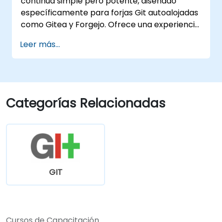
continua simple pero potente, diseñado
específicamente para forjas Git autoalojadas
como Gitea y Forgejo. Ofrece una experiencia
de CI/CD ligera y nativa de Docker, sin la
Leer más...
complejidad ni los costos de licencia
asociados con las plataformas empresariales.
Categorías Relacionadas
GIT
Cursos de Capacitación