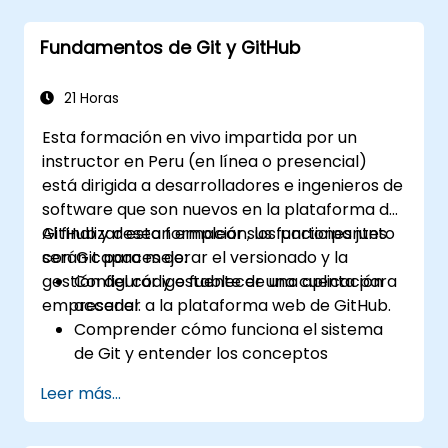
que necesitan control total sobre su código
fuente sin estar sujetos a términos de servicio
Fundamentos de Git y GitHub
de terceros ni restricciones de exportación.
21 Horas
Esta formación en vivo impartida por un
instructor en Peru (en línea o presencial)
está dirigida a desarrolladores e ingenieros de
software que son nuevos en la plataforma de
GitHub y desean emplear sus funciones junto
Al finalizar esta formación, los participantes
con Git para mejorar el versionado y la
serán capaces de:
gestión del código fuente de una aplicación
Configurar y establecer una cuenta para
empresarial.
acceder a la plataforma web de GitHub.
Comprender cómo funciona el sistema
de Git y entender los conceptos
fundamentales de GitHub.
Leer más...
Crear y gestionar repositorios de GitHub
mientras se implementan flujos de