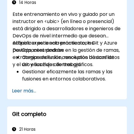
14 Horas
Este entrenamiento en vivo y guiado por un
instructor en <ubic> (en línea o presencial)
está dirigido a desarrolladores e ingenieros de
DevOps de nivel intermedio que desean
adquirir experiencia práctica con Git y Azure
Al finalizar este entrenamiento, los
DevOps, centrándose en la gestión de ramas,
participantes podrán:
estrategias de fusión, resolución de conflictos
Comprender los conceptos básicos de
y el uso eficaz de clientes gráficos.
Git y sus flujos de trabajo.
Gestionar eficazmente las ramas y las
fusiones en entornos colaborativos.
Resolver conflictos utilizando las mejores
Leer más...
prácticas en escenarios reales.
Utilizar clientes gráficos (SourceTree y
GitKraken) para la gestión de Git.
Git completo
Ejecutar operaciones prácticas de Git
tanto desde la consola como desde
interfaces gráficas.
21 Horas