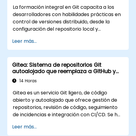
Trabajar con Git en Azure DevOps para la
La formación integral en Git capacita a los
integración de repositorios y el control de
desarrolladores con habilidades prácticas en
versiones.
control de versiones distribuido, desde la
configuración del repositorio local y
estrategias de ramificación hasta el
Leer más...
despliegue del servidor y flujos de trabajo
colaborativos en equipo. El programa guía a
los participantes a través de herramientas
Gitea: Sistema de repositorios Git
utilitarias de Git y personalización,
autoalojado que reemplaza a GitHub y
proporcionando conocimientos aplicables
GitLab
para gestionar el control de fuentes en
14 Horas
equipos de desarrollo complejos e pipelines
Gitea es un servicio Git ligero, de código
de integración continua.
abierto y autoalojado que ofrece gestión de
repositorios, revisión de código, seguimiento
de incidencias e integración con CI/CD. Se ha
convertido en una alternativa cada vez más
Leer más...
popular a GitHub y GitLab.com para equipos