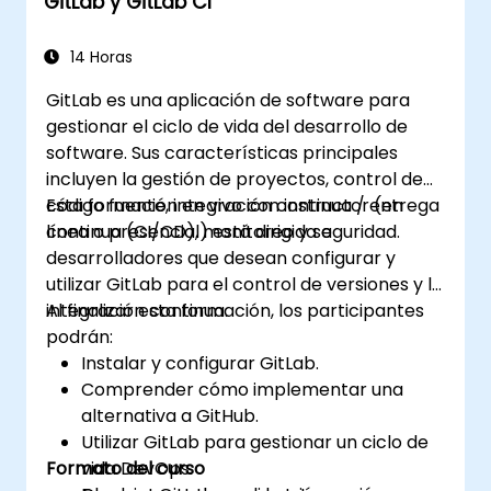
GitLab y GitLab CI
Monitorear y auditar la actividad para
garantizar el cumplimiento y la
gobernanza a gran escala.
14 Horas
GitLab es una aplicación de software para
gestionar el ciclo de vida del desarrollo de
software. Sus características principales
incluyen la gestión de proyectos, control de
código fuente, integración continua / entrega
Esta formación en vivo con instructor (en
continua (CI/CD), monitoreo y seguridad.
línea o presencial) está dirigida a
desarrolladores que desean configurar y
utilizar GitLab para el control de versiones y la
integración continua.
Al finalizar esta formación, los participantes
podrán:
Instalar y configurar GitLab.
Comprender cómo implementar una
alternativa a GitHub.
Utilizar GitLab para gestionar un ciclo de
Formato del curso
vida DevOps.