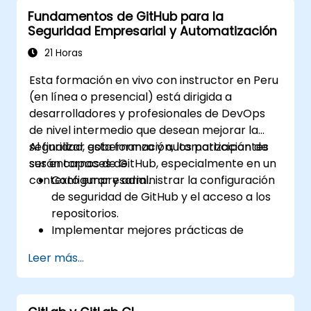
trabajo de Git.
Fundamentos de GitHub para la
Ejecutar cambios en el código fuente
Seguridad Empresarial y Automatización
dentro de GitHub y sincronizar las
revisiones realizadas fuera de la
21 Horas
plataforma.
Esta formación en vivo con instructor en Peru
Utilizar Solicitudes de Extracción (Pull
(en línea o presencial) está dirigida a
Requests), Etiquetas, Lanzamientos y
desarrolladores y profesionales de DevOps
otros componentes fundamentales de
de nivel intermedio que desean mejorar la
GitHub.
seguridad, gobernanza y automatización de
Al finalizar esta formación, los participantes
Realizar funciones de control de versiones
sus entornos de GitHub, especialmente en un
serán capaces de:
basadas en Git y utilizar el entorno bash
contexto empresarial.
Configurar y administrar la configuración
de GitHub.
de seguridad de GitHub y el acceso a los
Crear ramas de repositorio para resolver
repositorios.
defectos del proyecto junto con el
Implementar mejores prácticas de
equipo.
seguridad utilizando herramientas de
Comprender y familiarizarse con la
Leer más...
GitHub como Dependabot y CodeQL.
estructura de Git y GitHub para mejorar
Crear, reutilizar y mantener GitHub
las prácticas de programación.
Actions y flujos de trabajo.