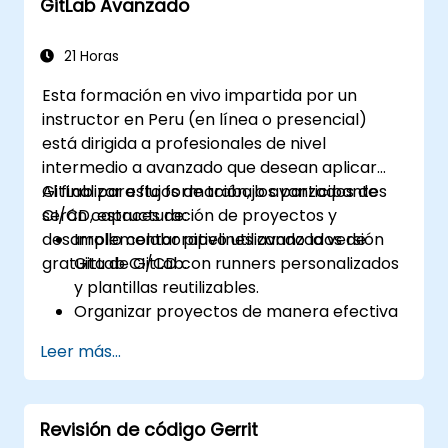
GitLab Avanzado
21 Horas
Esta formación en vivo impartida por un
instructor en Peru (en línea o presencial)
está dirigida a profesionales de nivel
intermedio a avanzado que desean aplicar
GitLab para flujos de trabajo avanzados de
Al finalizar esta formación, los participantes
CI/CD, estructuración de proyectos y
serán capaces de:
desarrollo colaborativo utilizando la versión
Implementar pipelines avanzados de
gratuita de GitLab.
GitLab CI/CD con runners personalizados
y plantillas reutilizables.
Organizar proyectos de manera efectiva
utilizando grupos y espacios de nombres
Leer más...
(namespaces).
Colaborar en código, incidencias y
documentación con Markdown y las
Revisión de código Gerrit
herramientas de GitLab.