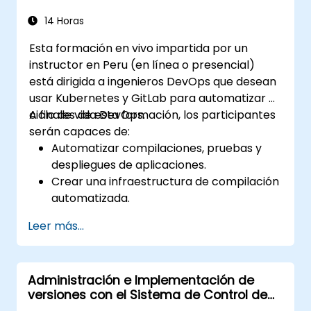
internos de Git y consejos prácticos de
integración, ayudando a los desarrolladores a
14 Horas
eliminar errores comunes y adoptar flujos de
Esta formación en vivo impartida por un
trabajo DVCS modernos con confianza y
instructor en Peru (en línea o presencial)
eficiencia para procesos de desarrollo
está dirigida a ingenieros DevOps que desean
colaborativos más rápidos.
usar Kubernetes y GitLab para automatizar el
ciclo de vida DevOps.
A finales de esta formación, los participantes
serán capaces de:
Automatizar compilaciones, pruebas y
despliegues de aplicaciones.
Crear una infraestructura de compilación
automatizada.
Implementar una aplicación en un
Leer más...
entorno de nube contenedorizado.
Administración e Implementación de
versiones con el Sistema de Control de
Versiones Distribuidas