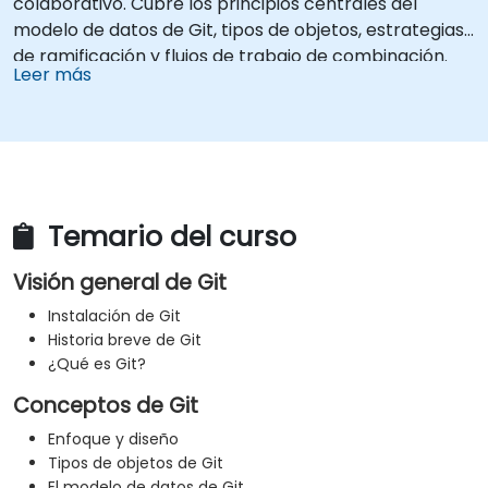
colaborativo. Cubre los principios centrales del
modelo de datos de Git, tipos de objetos, estrategias
de ramificación y flujos de trabajo de combinación.
Leer más
Examina métodos comprobados para el historial de
confirmaciones, análisis de diferencias, operaciones
de ocultación, etiquetas y patrones de desarrollo
distribuido con repositorios alojados. Ayuda a los
equipos de software a gestionar historiales de
versiones, resolver conflictos de combinación y
Temario del curso
mantener un código rastreable en proyectos
colaborativos.
Visión general de Git
Instalación de Git
Historia breve de Git
¿Qué es Git?
Conceptos de Git
Enfoque y diseño
Tipos de objetos de Git
El modelo de datos de Git