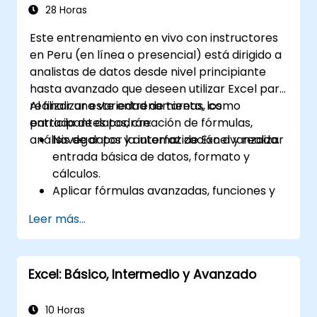
28 Horas
crear informes, presupuestos, horarios,
gestionar datos y muchas otras aplicaciones.
Este entrenamiento en vivo con instructores
en Peru (en línea o presencial) está dirigido a
analistas de datos desde nivel principiante
hasta avanzado que deseen utilizar Excel para
realizar una variedad de tareas, como
Al finalizar este entrenamiento, los
entrada de datos, creación de fórmulas,
participantes podrán:
análisis de datos y automatización avanzada.
Navegar por la interfaz de Excel y realizar
entrada básica de datos, formato y
cálculos.
Aplicar fórmulas avanzadas, funciones y
formato condicional para el análisis de
Leer más...
datos.
Crear y administrar tablas dinámicas y
gráficos para visualizar datos.
Excel: Básico, Intermedio y Avanzado
Utilizar herramientas como Power Query,
Power Pivot y realizar análisis de datos.
Automatizar tareas mediante macros y
10 Horas