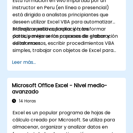
Esta formación en vivo impartida por un
instructor en Peru (en línea o presencial)
está dirigida a analistas principiantes que
deseen utilizar Excel VBA para automatizar
trabajo repetitivo, limpiar y transformar
Al finalizar esta capacitación, los
datos, y mejorar los procesos de elaboración
participantes serán capaces de: grabar y
de informes.
editar macros, escribir procedimientos VBA
simples, trabajar con objetos de Excel para
tareas de informes, y depurar soluciones
Leer más...
básicas de automatización.
Microsoft Office Excel - Nivel medio-
avanzado
14 Horas
Excel es un popular programa de hojas de
cálculo creado por Microsoft. Se utiliza para
almacenar, organizar y analizar datos en