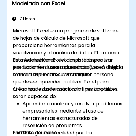
Modelado con Excel
Crear plantillas reutilizables para
informes, seguimiento y gestión de
proyectos.
7 Horas
Microsoft Excel es un programa de software
de hojas de cálculo de Microsoft que
proporciona herramientas para la
visualización y el análisis de datos. El proceso
de modelado en Excel consiste en realizar
Esta formación en vivo, impartida por un
predicciones cuantitativas basadas en una
instructor (en línea o presencial), está dirigida
serie de supuestos subyacentes.
a analistas de datos o a cualquier persona
que desee aprender a utilizar Excel para
crear modelos de datos con fines analíticos.
Al finalizar esta formación, los participantes
serán capaces de:
Aprender a analizar y resolver problemas
empresariales mediante el uso de
herramientas estructuradas de
resolución de problemas.
Formato del curso
Navegar con facilidad por las