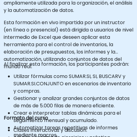
ampliamente utilizada para la organización, el análisis
y la automatización de datos.
Esta formación en vivo impartida por un instructor
(en línea o presencial) está dirigida a usuarios de nivel
intermedio de Excel que deseen aplicar esta
herramienta para el control de inventarios, la
elaboración de presupuestos, los informes y la
automatización, utilizando conjuntos de datos del
Al finalizar esta formación, los participantes podrán:
mundo real.
Utilizar fórmulas como SUMAR.SI, SI, BUSCARV y
SUMAR.SI.CONJUNTO en escenarios de inventario
y compras.
Gestionar y analizar grandes conjuntos de datos
de más de 5.000 filas de manera eficiente.
Crear e interpretar tablas dinámicas para el
Formato del curso
seguimiento mensual y acumulado.
Automatizar tareas repetitivas de informes
Clases interactivas y discusión.
mediante macros.