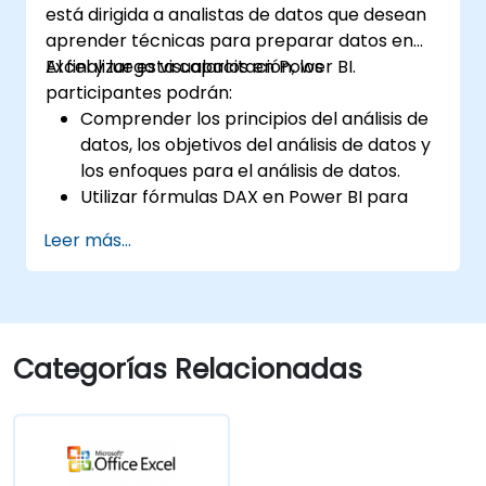
está dirigida a analistas de datos que desean
aprender técnicas para preparar datos en
Excel y luego visualarlos en Power BI.
Al finalizar esta capacitación, los
participantes podrán:
Comprender los principios del análisis de
datos, los objetivos del análisis de datos y
los enfoques para el análisis de datos.
Utilizar fórmulas DAX en Power BI para
cálculos complejos.
Leer más...
Crear y utilizar visualizaciones y gráficos
para casos de análisis específicos.
Importar mediante Power View para
pasar de un Power BI basado en Excel a
un Power BI independiente.
Categorías Relacionadas