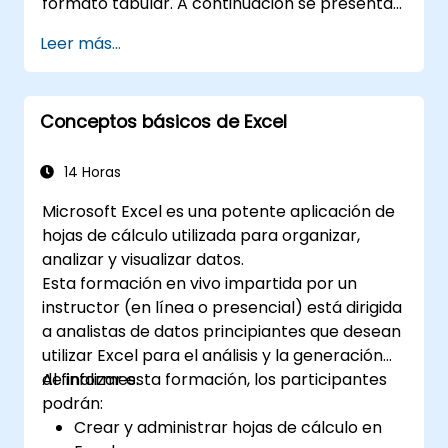
formato tabular. A continuación se presentan
algunas de las características y funciones
Leer más...
clave de Excel: 1. Hojas de cálculo: Consiste en
hojas donde cada una es una matriz
compuesta por celdas dispuestas en filas y
Conceptos básicos de Excel
columnas. Permite crear varias hojas dentro
de un solo archivo, lo que facilita la
organización de diferentes conjuntos de
14 Horas
datos. 2. Cálculos y fórmulas: Permite realizar
Microsoft Excel es una potente aplicación de
diversos cálculos matemáticos, estadísticos y
hojas de cálculo utilizada para organizar,
lógicos mediante fórmulas. Dispone de un
analizar y visualizar datos.
amplio conjunto de funciones integradas,
Esta formación en vivo impartida por un
como SUMA, PROMEDIO, MAX, MIN, SI,
instructor (en línea o presencial) está dirigida
BUSCARV, etc. 3. Formato y apariencia de los
a analistas de datos principiantes que desean
datos: Ofrece herramientas para dar formato
utilizar Excel para el análisis y la generación
a los datos, incluyendo cambios en la fuente,
de informes.
Al finalizar esta formación, los participantes
color y estilo, así como la creación de
podrán:
gráficos, tablas dinámicas y diagramas. 4.
Crear y administrar hojas de cálculo en
Ordenación, filtrado y agrupación: Permite