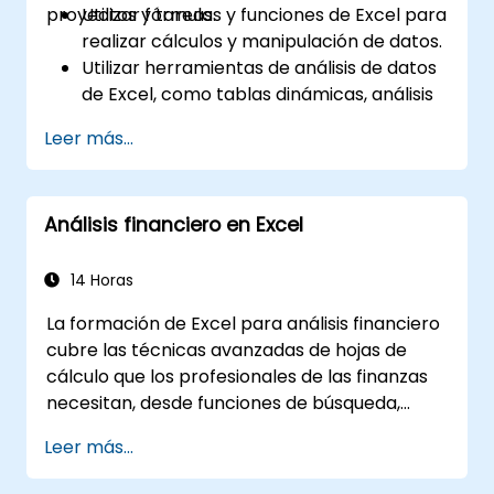
proyectos y tareas.
Utilizar fórmulas y funciones de Excel para
realizar cálculos y manipulación de datos.
Utilizar herramientas de análisis de datos
de Excel, como tablas dinámicas, análisis
de qué pasaría si y pronósticos, para
Leer más...
resumir y visualizar los datos.
Utilizar gráficos e histogramas de Excel
para crear y personalizar visualizaciones
Análisis financiero en Excel
de datos.
Utilizar la validación de datos y el formato
condicional de Excel para garantizar la
14 Horas
calidad de los datos y destacar las ideas
La formación de Excel para análisis financiero
clave obtenidas de estos.
cubre las técnicas avanzadas de hojas de
Utilizar las funciones de importación y
cálculo que los profesionales de las finanzas
exportación de datos de Excel para
necesitan, desde funciones de búsqueda,
conectar con fuentes de datos externas
fórmulas de localización y gráficos dinámicos
y compartir datos con otras personas.
Leer más...
(Pivot Charts), hasta formato condicional,
flujos de trabajo con datos externos y análisis