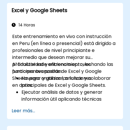
de valores mobiliarios. Se adentra en
Excel y Google Sheets
enfoques prácticos para evaluar conceptos
del valor del dinero en el tiempo, identificar
tendencias del mercado, construir modelos
14 Horas
de previsión financiera y aprovechar todo el
Este entrenamiento en vivo con instrucción
conjunto de herramientas analíticas de Excel
en Peru (en línea o presencial) está dirigido a
para cálculos financieros complejos e
profesionales de nivel principiante e
informes.
intermedio que desean mejorar su
productividad y eficiencia aprovechando las
Al finalizar este entrenamiento, los
funciones avanzadas de Excel y Google
participantes podrán:
Sheets para organizar, analizar y colaborar
Navegar y utilizar las funciones
en datos.
principales de Excel y Google Sheets.
Ejecutar análisis de datos y generar
información útil aplicando técnicas
avanzadas de hojas de cálculo.
Leer más...
Colaborar en tiempo real mediante
Google Sheets para facilitar el trabajo en
equipo.