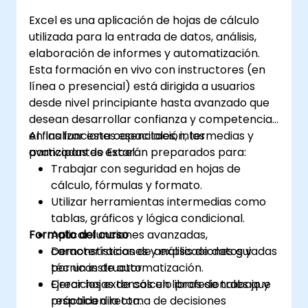
VBA para optimizar flujos de trabajo.
Excel es una aplicación de hojas de cálculo
utilizada para la entrada de datos, análisis,
elaboración de informes y automatización.
Esta formación en vivo con instructores (en
línea o presencial) está dirigida a usuarios
desde nivel principiante hasta avanzado que
desean desarrollar confianza y competencia
en las funciones esenciales, intermedias y
Al finalizar esta capacitación, los
avanzadas de Excel.
participantes estarán preparados para:
Trabajar con seguridad en hojas de
cálculo, fórmulas y formato.
Utilizar herramientas intermedias como
tablas, gráficos y lógica condicional.
Formato del curso
Aplicar funciones avanzadas,
características de análisis de datos y
Demonstraciones y explicaciones guiadas
técnicas de automatización.
por un instructor.
Crear hojas de cálculo profesionales que
Ejercicios extensos en libros de trabajo y
respalden la toma de decisiones
práctica directa.