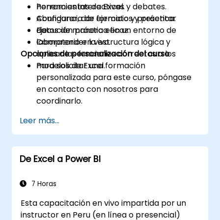
herramientas de Excel.
Ponencias interactivas y debates.
Configurar, dar formato y presentar
Abundancia de ejercicios y práctica.
datos de manera eficaz.
Ejecución práctica en un entorno de
Comprender la estructura lógica y
laboratorio en vivo.
Opciones de personalización del curso
aplicar las funciones correctas a los
modelos de Excel.
Para solicitar una formación
personalizada para este curso, póngase
en contacto con nosotros para
coordinarlo.
Leer más...
De Excel a Power BI
7 Horas
Esta capacitación en vivo impartida por un
instructor en Peru (en línea o presencial)