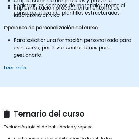
Amplia cantidad de ejercicios y práctica.
Registrar las compras de materiales frente al
Implementación práctica en un entorno de
consumo utilizando plantillas estructuradas.
laboratorio en vivo.
Opciones de personalización del curso
Para solicitar una formación personalizada para
este curso, por favor contáctenos para
gestionarlo.
Leer más
Temario del curso
Evaluación inicial de habilidades y repaso
Verificación de las habilidades de Excel de los