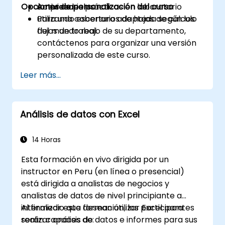
Opciones de personalización del curso
empresariales.
Actividades prácticas en laboratorio
utilizando escenarios de hojas de cálculo
Para una cobertura adaptada según los
del mundo real.
flujos de trabajo de su departamento,
contáctenos para organizar una versión
personalizada de este curso.
Leer más...
Análisis de datos con Excel
14 Horas
Esta formación en vivo dirigida por un
instructor en Peru (en línea o presencial)
está dirigida a analistas de negocios y
analistas de datos de nivel principiante a
intermedio que desean utilizar Excel para
Al finalizar esta formación, los participantes
realizar análisis de datos e informes para sus
serán capaces de: