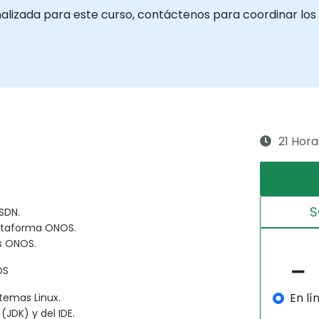
alizada para este curso, contáctenos para coordinar los 
21 Hora
S
SDN.
lataforma ONOS.
s ONOS.
OS
En lí
temas Linux.
(JDK) y del IDE.