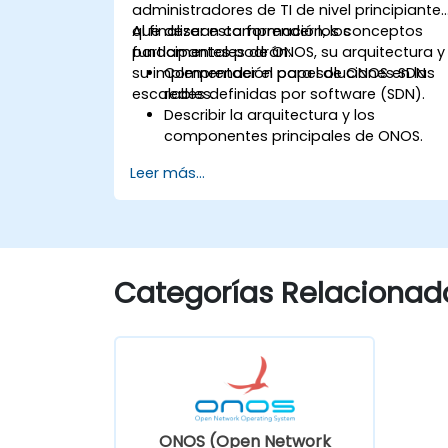
administradores de TI de nivel principiante
que desean comprender los conceptos
Al finalizar esta formación, los
fundamentales de ONOS, su arquitectura y
participantes podrán:
su implementación para soluciones SDN
Comprender el papel de ONOS en las
escalables.
redes definidas por software (SDN).
Describir la arquitectura y los
componentes principales de ONOS.
Instalar y configurar ONOS en un
Leer más...
sistema basado en Linux.
Configurar una red SDN básica
utilizando ONOS.
Explorar las características de ONOS
para gestionar y escalar la
Categorías Relacionad
infraestructura de red.
ONOS (Open Network