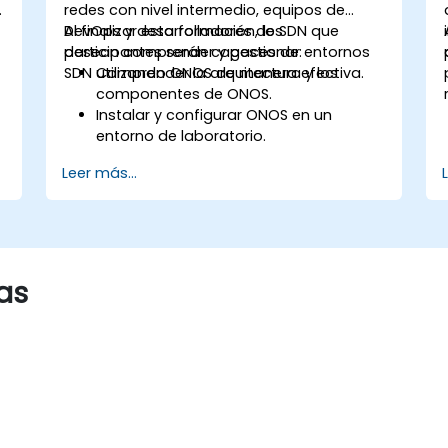
redes con nivel intermedio, equipos de
DevOps y desarrolladores de SDN que
Al finalizar esta formación, los
desean comprender y gestionar entornos
participantes serán capaces de:
SDN utilizando ONOS de manera efectiva.
Comprender la arquitectura y los
componentes de ONOS.
Instalar y configurar ONOS en un
entorno de laboratorio.
Explorar las capacidades de ONOS
Leer más...
para gestionar entornos SDN.
Desplegar, gestionar y resolver
problemas de redes SDN utilizando
ONOS.
as